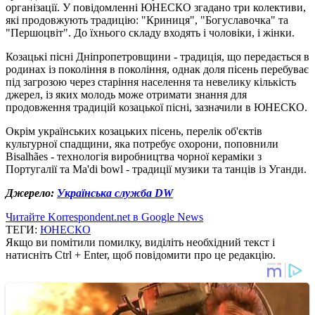
організації. У повідомленні ЮНЕСКО згадано три колективи,
які продовжують традицію: "Криниця", "Богуславочка" та
"Першоцвіт". До їхнього складу входять і чоловіки, і жінки.
Козацькі пісні Дніпропетровщини - традиція, що передається в
родинах із покоління в покоління, однак доля пісень перебуває
під загрозою через старіння населення та невелику кількість
джерел, із яких молодь може отримати знання для
продовження традицій козацької пісні, зазначили в ЮНЕСКО.
Окрім українських козацьких пісень, перелік об'єктів
культурної спадщини, яка потребує охорони, поповнили
Bisalhães - технологія виробництва чорної кераміки з
Португалії та Ma'di bowl - традиції музики та танців із Уганди.
Джерело:
Українська служба DW
Читайте Korrespondent.net в Google News
ТЕГИ:
ЮНЕСКО
Якщо ви помітили помилку, виділіть необхідний текст і
натисніть Ctrl + Enter, щоб повідомити про це редакцію.