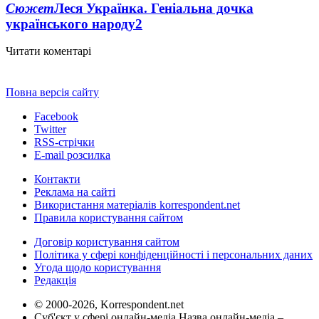
Сюжет
Леся Українка. Геніальна дочка
українського народу
2
Читати коментарі
Повна версія сайту
Facebook
Twitter
RSS-стрічки
E-mail розсилка
Контакти
Реклама на сайті
Використання матеріалів korrespondent.net
Правила користування сайтом
Договір користування сайтом
Політика у сфері конфіденційності і персональних даних
Угода щодо користування
Редакція
© 2000-2026, Korrespondent.net
Суб'єкт у сфері онлайн-медіа Назва онлайн-медіа –