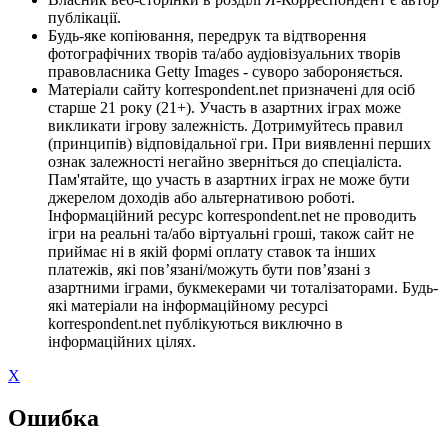
публікації.
Будь-яке копіювання, передрук та відтворення
фотографічних творів та/або аудіовізуальних творів
правовласника Getty Images - суворо забороняється.
Матеріали сайту korrespondent.net призначені для осіб
старше 21 року (21+). Участь в азартних іграх може
викликати ігрову залежність. Дотримуйтесь правил
(принципів) відповідальної гри. При виявленні перших
ознак залежності негайно зверніться до спеціаліста.
Пам'ятайте, що участь в азартних іграх не може бути
джерелом доходів або альтернативою роботі.
Інформаційний ресурс korrespondent.net не проводить
ігри на реальні та/або віртуальні гроші, також сайт не
приймає ні в якій формі оплату ставок та інших
платежів, які пов’язані/можуть бути пов’язані з
азартними іграми, букмекерами чи тоталізаторами. Будь-
які матеріали на інформаційному ресурсі
korrespondent.net публікуються виключно в
інформаційних цілях.
X
Ошибка