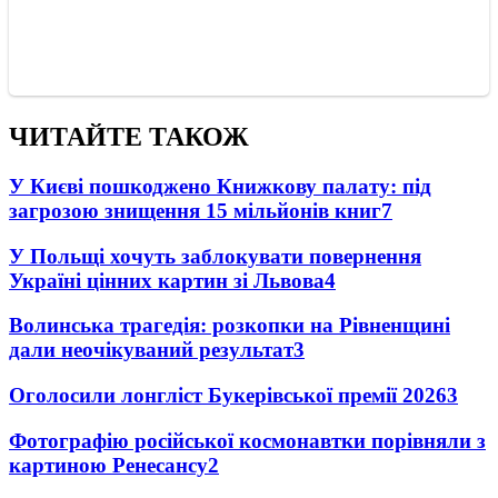
ЧИТАЙТЕ ТАКОЖ
У Києві пошкоджено Книжкову палату: під
загрозою знищення 15 мільйонів книг
7
У Польщі хочуть заблокувати повернення
Україні цінних картин зі Львова
4
Волинська трагедія: розкопки на Рівненщині
дали неочікуваний результат
3
Оголосили лонгліст Букерівської премії 2026
3
Фотографію російської космонавтки порівняли з
картиною Ренесансу
2