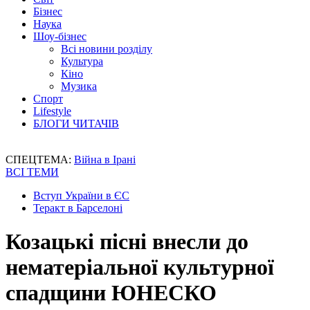
Бізнес
Наука
Шоу-бізнес
Всі новини розділу
Культура
Кіно
Музика
Спорт
Lifestyle
БЛОГИ ЧИТАЧІВ
СПЕЦТЕМА:
Війна в Ірані
ВСІ ТЕМИ
Вступ України в ЄС
Теракт в Барселоні
Козацькі пісні внесли до
нематеріальної культурної
спадщини ЮНЕСКО