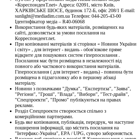
«КореспонденТ.net» Адреса: 02091, місто Київ,
ХАРКІВСЬКЕ ШОСЕ, будинок 172-Б, офіс 208/1 E-mail:
sunlight@mediadim.com.ua
Телефон: 044-205-43-00
Ідентифікатор медіа – R40-06068
Використання будь-яких матеріалів, розміщених на
сайті, дозволяється за умови посилання на
Корреспондент.net.
При копіюванні матеріалів зі сторінки « Новини України
і світу» , для інтернет - видань - обов'язкове пряме
відкрите для пошукових систем гіперпосилання .
Посилання має бути розміщена в незалежності від
повного або часткового використання матеріалів.
Гіперпосилання ( для інтернет - видань) - повинна бути
розміщена в підзаголовку або в першому абзаці
матеріалу.
Новини з позначками "Думка", "Експертиза", "Заява",
"Регіони", "Гроші", "Влада", "Вибори", "Тест-драйв",
"Спецпроекти", "Промо" публікуються на правах
реклами.
Розділ Спецпроекти створюється спільно з
комерційними партнерами.
Будь яке копіювання, публікація, передрук, чи наступне
поширення інформації, що містить посилання на
"Інтерфакс-Україна", EPA / UPG, суворо забороняється.
Власник веб-сторінки в розділі Я-Корреспондент є автор