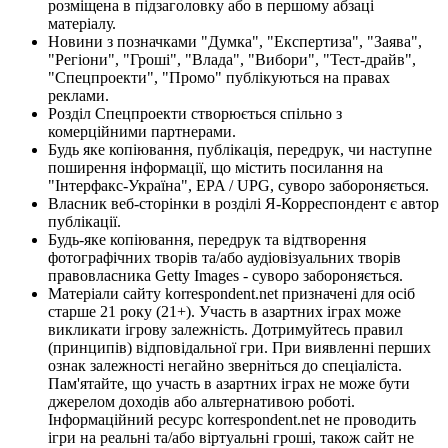
розміщена в підзаголовку або в першому абзаці
матеріалу.
Новини з позначками "Думка", "Експертиза", "Заява",
"Регіони", "Гроші", "Влада", "Вибори", "Тест-драйв",
"Спецпроекти", "Промо" публікуються на правах
реклами.
Розділ Спецпроекти створюється спільно з
комерційними партнерами.
Будь яке копіювання, публікація, передрук, чи наступне
поширення інформації, що містить посилання на
"Інтерфакс-Україна", EPA / UPG, суворо забороняється.
Власник веб-сторінки в розділі Я-Корреспондент є автор
публікації.
Будь-яке копіювання, передрук та відтворення
фотографічних творів та/або аудіовізуальних творів
правовласника Getty Images - суворо забороняється.
Матеріали сайту korrespondent.net призначені для осіб
старше 21 року (21+). Участь в азартних іграх може
викликати ігрову залежність. Дотримуйтесь правил
(принципів) відповідальної гри. При виявленні перших
ознак залежності негайно зверніться до спеціаліста.
Пам'ятайте, що участь в азартних іграх не може бути
джерелом доходів або альтернативою роботі.
Інформаційний ресурс korrespondent.net не проводить
ігри на реальні та/або віртуальні гроші, також сайт не