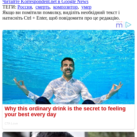
Читайте Korrespondent.net в Google News
ТЕГИ:
Россия
,
смерть
,
композитор
,
умер
Якщо ви помітили помилку, виділіть необхідний текст і
натисніть Ctrl + Enter, щоб повідомити про це редакцію.