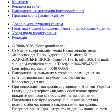
Контакти
Реклама на сайті
Використання матеріалів korrespondent.net
Правила користування сайтом
Договір користування сайтом
Політика у сфері конфіденційності і персональних даних
Угода щодо користування
Редакція
© 2000-2026, Korrespondent.net
Суб'єкт у сфері онлайн-медіа Назва онлайн-медіа –
«КореспонденТ.net» Адреса: 02091, місто Київ,
ХАРКІВСЬКЕ ШОСЕ, будинок 172-Б, офіс 208/1 E-mail:
sunlight@mediadim.com.ua
Телефон: 044-205-43-00
Ідентифікатор медіа – R40-06068
Використання будь-яких матеріалів, розміщених на
сайті, дозволяється за умови посилання на
Корреспондент.net.
При копіюванні матеріалів зі сторінки « Новини України
і світу» , для інтернет - видань - обов'язкове пряме
відкрите для пошукових систем гіперпосилання .
Посилання має бути розміщена в незалежності від
повного або часткового використання матеріалів.
Гіперпосилання ( для інтернет - видань) - повинна бути