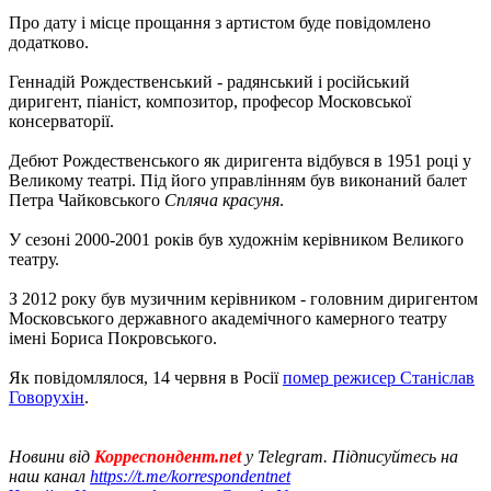
Про дату і місце прощання з артистом буде повідомлено
додатково.
Геннадій Рождественський - радянський і російський
диригент, піаніст, композитор, професор Московської
консерваторії.
Дебют Рождественського як диригента відбувся в 1951 році у
Великому театрі. Під його управлінням був виконаний балет
Петра Чайковського
Спляча красуня
.
У сезоні 2000-2001 років був художнім керівником Великого
театру.
З 2012 року був музичним керівником - головним диригентом
Московського державного академічного камерного театру
імені Бориса Покровського.
Як повідомлялося, 14 червня в Росії
помер режисер Станіслав
Говорухін
.
Новини від
Корреспондент.net
у Telegram. Підписуйтесь на
наш канал
https://t.me/korrespondentnet