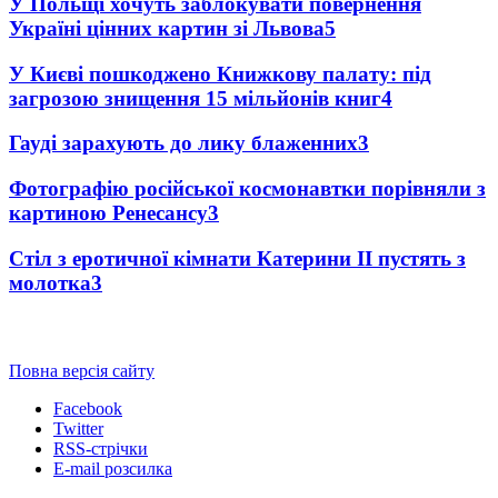
У Польщі хочуть заблокувати повернення
Україні цінних картин зі Львова
5
У Києві пошкоджено Книжкову палату: під
загрозою знищення 15 мільйонів книг
4
Гауді зарахують до лику блаженних
3
Фотографію російської космонавтки порівняли з
картиною Ренесансу
3
Стіл з еротичної кімнати Катерини II пустять з
молотка
3
Повна версія сайту
Facebook
Twitter
RSS-стрічки
E-mail розсилка