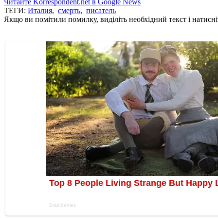
Читайте Korrespondent.net в Google News
ТЕГИ:
Италия
,
смерть
,
писатель
Якщо ви помітили помилку, виділіть необхідний текст і натисніт