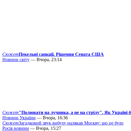
Сюжет
Пекельні санкції. Рішення Сената США
Новини світу
— Вчора, 23:14
Сюжет
"Полювати на лучника, а не на стрілу". Як Україні 
Новини України
— Вчора, 16:36
Сюжет
Загадковий звук вибуху налякав Москву: що це було
Росія новини
— Вчора, 15:27