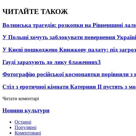
ЧИТАЙТЕ ТАКОЖ
Волинська трагедія: розкопки на Рівненщині дал
У Польщі хочуть заблокувати повернення Україні
У Києві пошкоджено Книжкову палату: під загро
Гауді зарахують до лику блаженних
3
Фотографію російської космонавтки порівняли з
Стіл з еротичної кімнати Катерини II пустять з м
Читати коментарі
Новини культури
Останні
Популярні
Коментовані