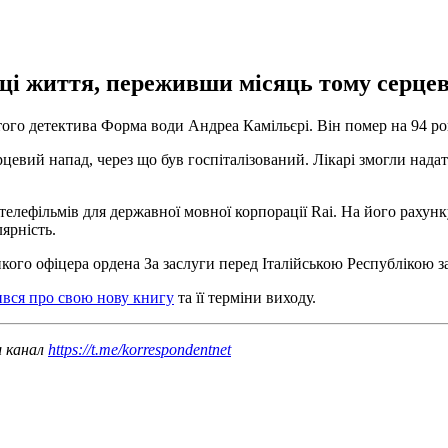
ці життя, переживши місяць тому серцев
того детектива Форма води Андреа Камільєрі. Він помер на 94 ро
евий напад, через що був госпіталізований. Лікарі змогли нада
 телефільмів для державної мовної корпорації Rai. На його рахун
ярність.
ого офіцера ордена За заслуги перед Італійською Республікою за
вся про свою нову книгу
та її терміни виходу.
ш канал
https://t.me/korrespondentnet