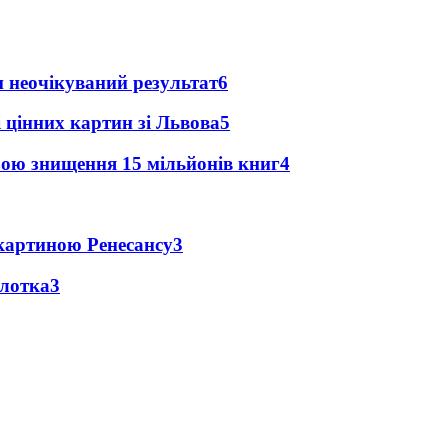
и неочікуваний результат
6
 цінних картин зі Львова
5
зою знищення 15 мільйонів книг
4
 картиною Ренесансу
3
олотка
3