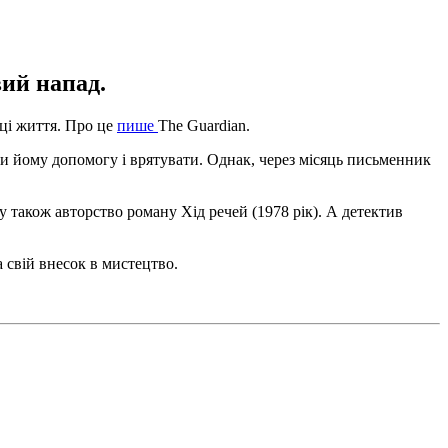
ий напад.
ці життя. Про це
пише
The Guardian.
ти йому допомогу і врятувати. Однак, через місяць письменник
ку також авторство роману Хід речей (1978 рік). А детектив
 свій внесок в мистецтво.