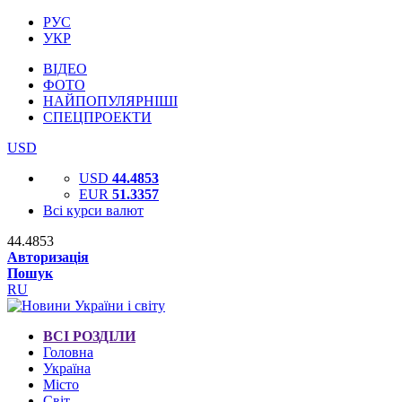
РУС
УКР
ВІДЕО
ФОТО
НАЙПОПУЛЯРНІШІ
СПЕЦПРОЕКТИ
USD
USD
44.4853
EUR
51.3357
Всі курси валют
44.4853
Авторизація
Пошук
RU
ВСІ РОЗДІЛИ
Головна
Україна
Місто
Світ