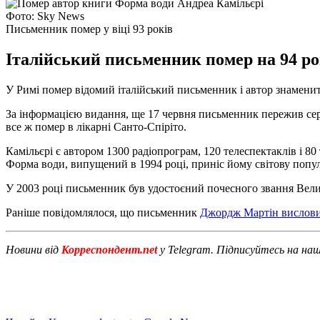
Фото: Sky News
Письменник помер у віці 93 років
Італійський письменник помер на 94 ро
У Римі помер відомий італійський письменник і автор знамени
За інформацією видання, ще 17 червня письменник пережив серц
все ж помер в лікарні Санто-Спіріто.
Камільєрі є автором 1300 радіопрограм, 120 телеспектаклів і 80
Форма води, випущений в 1994 році, приніс йому світову попул
У 2003 році письменник був удостоєний почесного звання Велик
Раніше повідомлялося, що письменник
Джордж Мартін вислови
Новини від
Корреспондент.net
у Telegram. Підписуйтесь на на