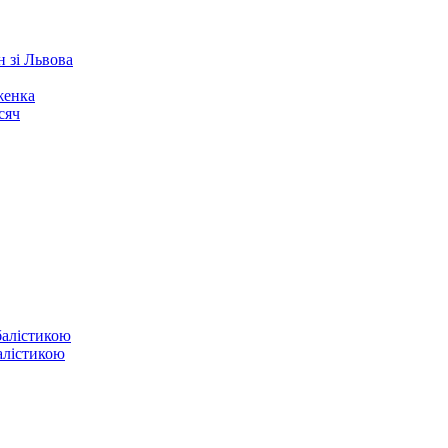
 зі Львова
женка
сяч
балістикою