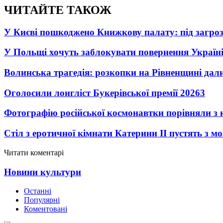
ЧИТАЙТЕ ТАКОЖ
У Києві пошкоджено Книжкову палату: під загро
У Польщі хочуть заблокувати повернення Україні
Волинська трагедія: розкопки на Рівненщині дал
Оголосили лонгліст Букерівської премії 2026
3
Фотографію російської космонавтки порівняли з
Стіл з еротичної кімнати Катерини II пустять з м
Читати коментарі
Новини культури
Останні
Популярні
Коментовані