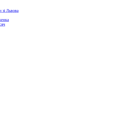
 зі Львова
женка
сяч