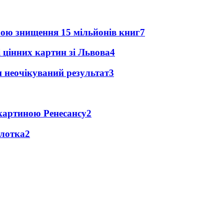
зою знищення 15 мільйонів книг
7
 цінних картин зі Львова
4
и неочікуваний результат
3
 картиною Ренесансу
2
олотка
2