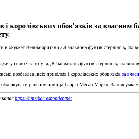
в і королівських обов'язків за власним 
ту.
 в бюджет Великобританії 2,4 мільйона фунтів стерлінгів, які в
ету свою частину від 82 мільйонів фунтів стерлінгів, які виділя
ькі позбавлені всіх привілеїв і королівських обов'язків
за влас
об обміркувати рішення принца Гаррі і Меган Маркл. За підсумка
ш канал
https://t.me/korrespondentnet