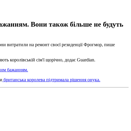
бажанням. Вони також більше не будуть
они витратили на ремонт своєї резиденції Фрогмор, пише
ють королівській сім'ї щорічно, додає Guardian.
ним бажанням.
ми
британська королева підтримала рішення онука.