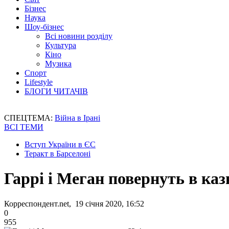
Бізнес
Наука
Шоу-бізнес
Всі новини розділу
Культура
Кіно
Музика
Спорт
Lifestyle
БЛОГИ ЧИТАЧІВ
СПЕЦТЕМА:
Війна в Ірані
ВСІ ТЕМИ
Вступ України в ЄС
Теракт в Барселоні
Гаррі і Меган повернуть в каз
Корреспондент.net, 19 січня 2020, 16:52
0
955