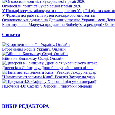
Оголосили лонгліст Букерівської премії 2026
У Польщі хочуть заблокувати повернення Україні цінних картин
У Франції пограбували музей ювелірного мистецтва
Оголошено кандидатів на Державну премію України імені Дов
Картину Івана Марчука продали на Sotheby’s за рекордні €96 ти
Сюжети
Вторгнення Росії в Україну. Онлайн
Війна на Близькому Сході. Онлайн
Диверсія в Лейпцигу. Дрон біля українського літака
"Намагаються зламати Київ". Реакція Заходу на удар
Підсумки 4.8: Сафарі у Херсоні і підсумки операції
ВИБІР РЕДАКТОРА