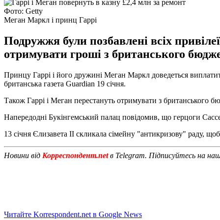
Фото: Getty
Меган Маркл і принц Гаррі
Подружжя були позбавлені всіх привілеї
отримувати гроші з британського бюдже
Принцу Гаррі і його дружині Меган Маркл доведеться виплатити
британська газета Guardian 19 січня.
Також Гаррі і Меган перестануть отримувати з британського бюдж
Напередодні Букінгемський палац повідомив, що герцоги Сассекс
13 січня Єлизавета II скликала сімейну "антикризову" раду, щ
Новини від
Корреспондент.net
в Telegram. Підписуйтесь на на
Читайте Korrespondent.net в Google News