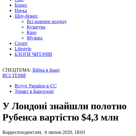
Бізнес
Наука
Шоу-бізнес
Всі новини розділу
Культура
Кіно
Музика
Спорт
Lifestyle
БЛОГИ ЧИТАЧІВ
СПЕЦТЕМА:
Війна в Ірані
ВСІ ТЕМИ
Вступ України в ЄС
Теракт в Барселоні
У Лондоні знайшли полотно
Рубенса вартістю $4,3 млн
Корреспондент.net, 6 липня 2020, 18:01