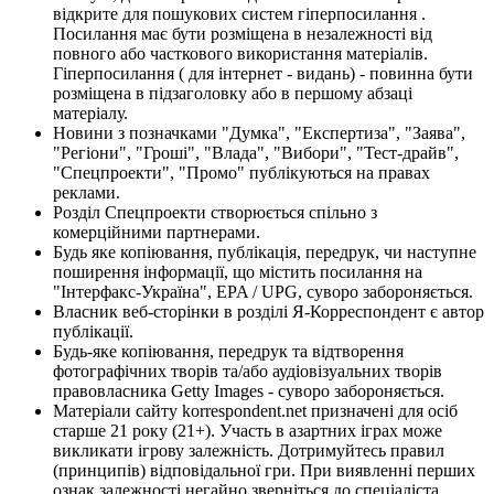
відкрите для пошукових систем гіперпосилання .
Посилання має бути розміщена в незалежності від
повного або часткового використання матеріалів.
Гіперпосилання ( для інтернет - видань) - повинна бути
розміщена в підзаголовку або в першому абзаці
матеріалу.
Новини з позначками "Думка", "Експертиза", "Заява",
"Регіони", "Гроші", "Влада", "Вибори", "Тест-драйв",
"Спецпроекти", "Промо" публікуються на правах
реклами.
Розділ Спецпроекти створюється спільно з
комерційними партнерами.
Будь яке копіювання, публікація, передрук, чи наступне
поширення інформації, що містить посилання на
"Інтерфакс-Україна", EPA / UPG, суворо забороняється.
Власник веб-сторінки в розділі Я-Корреспондент є автор
публікації.
Будь-яке копіювання, передрук та відтворення
фотографічних творів та/або аудіовізуальних творів
правовласника Getty Images - суворо забороняється.
Матеріали сайту korrespondent.net призначені для осіб
старше 21 року (21+). Участь в азартних іграх може
викликати ігрову залежність. Дотримуйтесь правил
(принципів) відповідальної гри. При виявленні перших
ознак залежності негайно зверніться до спеціаліста.