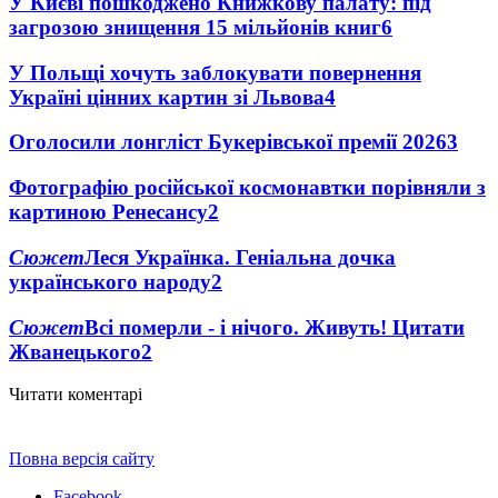
У Києві пошкоджено Книжкову палату: під
загрозою знищення 15 мільйонів книг
6
У Польщі хочуть заблокувати повернення
Україні цінних картин зі Львова
4
Оголосили лонгліст Букерівської премії 2026
3
Фотографію російської космонавтки порівняли з
картиною Ренесансу
2
Сюжет
Леся Українка. Геніальна дочка
українського народу
2
Сюжет
Всі померли - і нічого. Живуть! Цитати
Жванецького
2
Читати коментарі
Повна версія сайту
Facebook