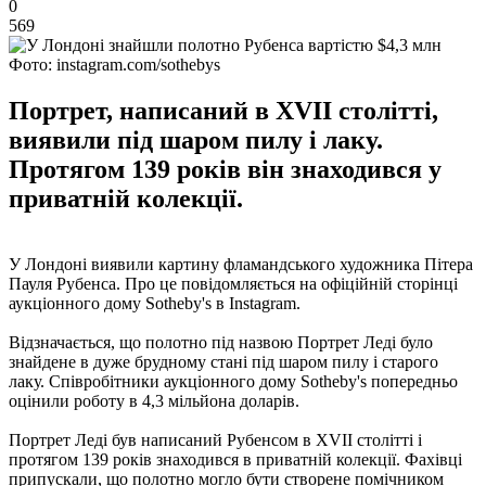
0
569
Фото: instagram.com/sothebys
Портрет, написаний в XVII столітті,
виявили під шаром пилу і лаку.
Протягом 139 років він знаходився у
приватній колекції.
У Лондоні виявили картину фламандського художника Пітера
Пауля Рубенса. Про це повідомляється на офіційній сторінці
аукціонного дому Sotheby's в Instagram.
Відзначається, що полотно під назвою Портрет Леді було
знайдене в дуже брудному стані під шаром пилу і старого
лаку. Співробітники аукціонного дому Sotheby's попередньо
оцінили роботу в 4,3 мільйона доларів.
Портрет Леді був написаний Рубенсом в XVII столітті і
протягом 139 років знаходився в приватній колекції. Фахівці
припускали, що полотно могло бути створене помічником