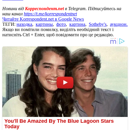
Новини від
Корреспондент.net
в Telegram. Підписуйтесь на
наш канал
https://t.me/korrespondentnet
Читайте Korrespondent.net в Google News
ТЕГИ:
находка
,
картины
,
фото
,
картина
,
Sotheby's
,
аукцион.
Якщо ви помітили помилку, виділіть необхідний текст і
натисніть Ctrl + Enter, щоб повідомити про це редакцію.