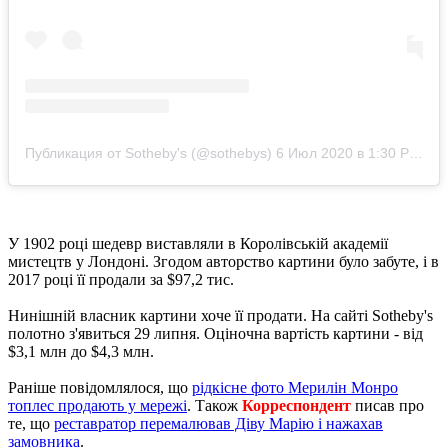
Публикация от Sotheby's (@sothebys)
6 Июл 2020 в 1:30 PDT
У 1902 році шедевр виставляли в Королівській академії
мистецтв у Лондоні. Згодом авторство картини було забуте, і в
2017 році її продали за $97,2 тис.
Нинішній власник картини хоче її продати. На сайті Sotheby's
полотно з'явиться 29 липня. Оціночна вартість картини - від
$3,1 млн до $4,3 млн.
Раніше повідомлялося, що
рідкісне фото Мерилін Монро
топлес продають у мережі
. Також
Корреспондент
писав про
те, що
реставратор перемалював Діву Марію і нажахав
замовника
.