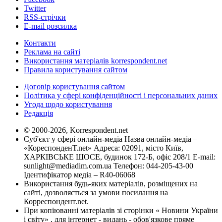
Twitter
RSS-стрічки
E-mail розсилка
Контакти
Реклама на сайті
Використання матеріалів korrespondent.net
Правила користування сайтом
Договір користування сайтом
Політика у сфері конфіденційності і персональних даних
Угода щодо користування
Редакція
© 2000-2026, Korrespondent.net
Суб'єкт у сфері онлайн-медіа Назва онлайн-медіа –
«КореспонденТ.net» Адреса: 02091, місто Київ,
ХАРКІВСЬКЕ ШОСЕ, будинок 172-Б, офіс 208/1 E-mail:
sunlight@mediadim.com.ua
Телефон: 044-205-43-00
Ідентифікатор медіа – R40-06068
Використання будь-яких матеріалів, розміщених на
сайті, дозволяється за умови посилання на
Корреспондент.net.
При копіюванні матеріалів зі сторінки « Новини України
і світу» , для інтернет - видань - обов'язкове пряме