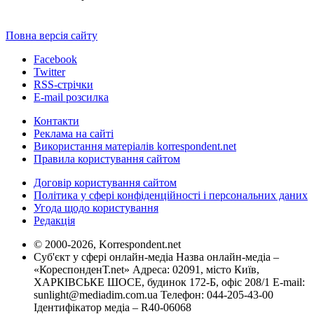
Повна версія сайту
Facebook
Twitter
RSS-стрічки
E-mail розсилка
Контакти
Реклама на сайті
Використання матеріалів korrespondent.net
Правила користування сайтом
Договір користування сайтом
Політика у сфері конфіденційності і персональних даних
Угода щодо користування
Редакція
© 2000-2026, Korrespondent.net
Суб'єкт у сфері онлайн-медіа Назва онлайн-медіа –
«КореспонденТ.net» Адреса: 02091, місто Київ,
ХАРКІВСЬКЕ ШОСЕ, будинок 172-Б, офіс 208/1 E-mail:
sunlight@mediadim.com.ua
Телефон: 044-205-43-00
Ідентифікатор медіа – R40-06068