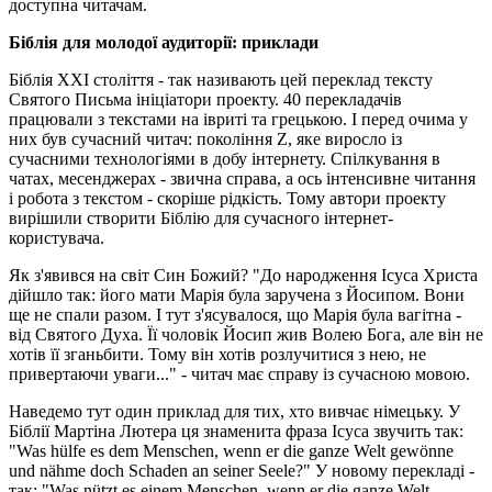
доступна читачам.
Біблія для молодої аудиторії: приклади
Біблія XXI століття - так називають цей переклад тексту
Святого Письма ініціатори проекту. 40 перекладачів
працювали з текстами на івриті та грецькою. І перед очима у
них був сучасний читач: покоління Z, яке виросло із
сучасними технологіями в добу інтернету. Спілкування в
чатах, месенджерах - звична справа, а ось інтенсивне читання
і робота з текстом - скоріше рідкість. Тому автори проекту
вирішили створити Біблію для сучасного інтернет-
користувача.
Як з'явився на світ Син Божий? "До народження Ісуса Христа
дійшло так: його мати Марія була заручена з Йосипом. Вони
ще не спали разом. І тут з'ясувалося, що Марія була вагітна -
від Святого Духа. Її чоловік Йосип жив Волею Бога, але він не
хотів її зганьбити. Тому він хотів розлучитися з нею, не
привертаючи уваги..." - читач має справу із сучасною мовою.
Наведемо тут один приклад для тих, хто вивчає німецьку. У
Біблії Мартіна Лютера ця знаменита фраза Ісуса звучить так:
"Was hülfe es dem Menschen, wenn er die ganze Welt gewönne
und nähme doch Schaden an seiner Seele?" У новому перекладі -
так: "Was nützt es einem Menschen, wenn er die ganze Welt