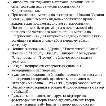
Використання будь-яких матеріалів, розміщених на
сайті, дозволяється за умови посилання на
Корреспондент.net.
При копіюванні матеріалів зі сторінки « Новини України
і світу» , для інтернет - видань - обов'язкове пряме
відкрите для пошукових систем гіперпосилання .
Посилання має бути розміщена в незалежності від
повного або часткового використання матеріалів.
Гіперпосилання ( для інтернет - видань) - повинна бути
розміщена в підзаголовку або в першому абзаці
матеріалу.
Новини з позначками "Думка", "Експертиза", "Заява",
"Регіони", "Гроші", "Влада", "Вибори", "Тест-драйв",
"Спецпроекти", "Промо" публікуються на правах
реклами.
Розділ Спецпроекти створюється спільно з
комерційними партнерами.
Будь яке копіювання, публікація, передрук, чи наступне
поширення інформації, що містить посилання на
"Інтерфакс-Україна", EPA / UPG, суворо забороняється.
Власник веб-сторінки в розділі Я-Корреспондент є автор
публікації.
Будь-яке копіювання, передрук та відтворення
фотографічних творів та/або аудіовізуальних творів
правовласника Getty Images - суворо забороняється.