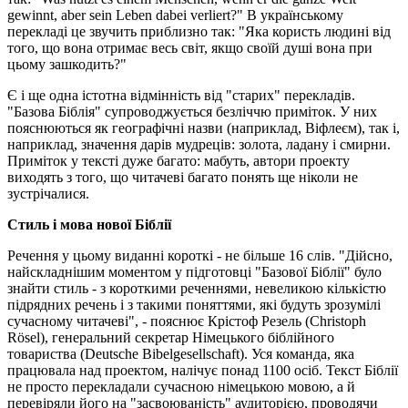
gewinnt, aber sein Leben dabei verliert?" В українському
перекладі це звучить приблизно так: "Яка користь людині від
того, що вона отримає весь світ, якщо своїй душі вона при
цьому зашкодить?"
Є і ще одна істотна відмінність від "старих" перекладів.
"Базова Біблія" супроводжується безліччю приміток. У них
пояснюються як географічні назви (наприклад, Віфлеєм), так і,
наприклад, значення дарів мудреців: золота, ладану і смирни.
Приміток у тексті дуже багато: мабуть, автори проекту
виходять з того, що читачеві багато понять ще ніколи не
зустрічалися.
Стиль і мова нової Біблії
Речення у цьому виданні короткі - не більше 16 слів. "Дійсно,
найскладнішим моментом у підготовці "Базової Біблії" було
знайти стиль - з короткими реченнями, невеликою кількістю
підрядних речень і з такими поняттями, які будуть зрозумілі
сучасному читачеві", - пояснює Крістоф Резель (Christoph
Rösel), генеральний секретар Німецького біблійного
товариства (Deutsche Bibelgesellschaft). Уся команда, яка
працювала над проектом, налічує понад 1100 осіб. Текст Біблії
не просто перекладали сучасною німецькою мовою, а й
перевіряли його на "засвоюваність" аудиторією, проводячи