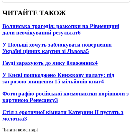
ЧИТАЙТЕ ТАКОЖ
Волинська трагедія: розкопки на Рівненщині
дали неочікуваний результат
6
У Польщі хочуть заблокувати повернення
Україні цінних картин зі Львова
5
Гауді зарахують до лику блаженних
4
У Києві пошкоджено Книжкову палату: під
загрозою знищення 15 мільйонів книг
4
Фотографію російської космонавтки порівняли з
картиною Ренесансу
3
Стіл з еротичної кімнати Катерини II пустять з
молотка
3
Читати коментарі