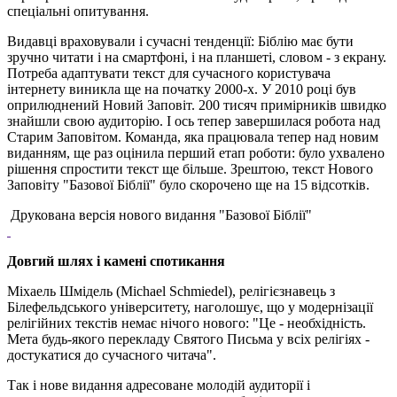
спеціальні опитування.
Видавці враховували і сучасні тенденції: Біблію має бути
зручно читати і на смартфоні, і на планшеті, словом - з екрану.
Потреба адаптувати текст для сучасного користувача
інтернету виникла ще на початку 2000-х. У 2010 році був
оприлюднений Новий Заповіт. 200 тисяч примірників швидко
знайшли свою аудиторію. І ось тепер завершилася робота над
Старим Заповітом. Команда, яка працювала тепер над новим
виданням, ще раз оцінила перший етап роботи: було ухвалено
рішення спростити текст ще більше. Зрештою, текст Нового
Заповіту "Базової Біблії" було скорочено ще на 15 відсотків.
Друкована версія нового видання "Базової Біблії"
Довгий шлях і камені спотикання
Міхаель Шмідель (Michael Schmiedel), релігієзнавець з
Білефельдського університету, наголошує, що у модернізації
релігійних текстів немає нічого нового: "Це - необхідність.
Мета будь-якого перекладу Святого Письма у всіх релігіях -
достукатися до сучасного читача".
Так і нове видання адресоване молодій аудиторії і