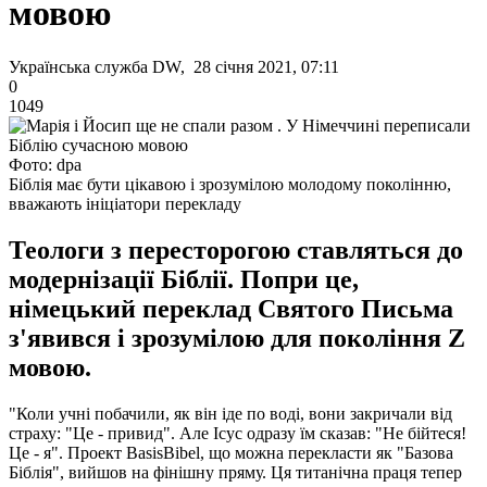
мовою
Українська служба DW, 28 січня 2021, 07:11
0
1049
Фото: dpa
Біблія має бути цікавою і зрозумілою молодому поколінню,
вважають ініціатори перекладу
Теологи з пересторогою ставляться до
модернізації Біблії. Попри це,
німецький переклад Святого Письма
з'явився і зрозумілою для покоління Z
мовою.
"Коли учні побачили, як він іде по воді, вони закричали від
страху: "Це - привид". Але Ісус одразу їм сказав: "Не бійтеся!
Це - я". Проект BasisBibel, що можна перекласти як "Базова
Біблія", вийшов на фінішну пряму. Ця титанічна праця тепер