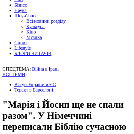
Бізнес
Наука
Шоу-бізнес
Всі новини розділу
Культура
Кіно
Музика
Спорт
Lifestyle
БЛОГИ ЧИТАЧІВ
СПЕЦТЕМА:
Війна в Ірані
ВСІ ТЕМИ
Вступ України в ЄС
Теракт в Барселоні
"Марія і Йосип ще не спали
разом". У Німеччині
переписали Біблію сучасною