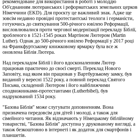
рекомендоване для використання в роботі з молоддю
Об'єднанням лютеранських і реформатських земельних церков
Німеччини (EKD). Для проєкту це важливий знак. Адже ще
зовсім недавно провідні протестантські теологи і германісти,
готуючись до святкування 500-річного ювілею Реформації,
висловлювалися проти чергової модернізації перекладу Біблії,
зробленого в 1521-1545 роках Мартіном Лютером (Martin
Luther). Однак до 500-річного ювілею Реформації у 2017 році
на Франкфуртському книжковому ярмарку була все ж ​​
оновлена ​​Біблія Лютера.
Над перекладом Біблії і його вдосконаленням Лютер
працював практично до своєї смерті. Переклад Нового
Заповіту, над яким він працював у Вартбурзькому замку, був
виданий у вересні 1522 року, а повний переклад Святого
Письма, складений Лютером і його найближчими
сподвижниками-протестантами (Lutherbibel), був
надрукований 1534 року.
"Базова Біблія" може слугувати доповненням. Вона
призначена передовсім для дітей і молоді, а також для
сімейного читання. Як відзначають у Німецькому біблійному
товаристві, "Базова Біблія" доступна у друкованому вигляді, а
також безкоштовно в інтернеті і як додаток для смартфонів і
планшетів.