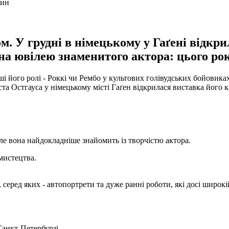
м. У грудні в німецькому у Гаґені відкр
на ювілею знаменитого актора: цього ро
ші його ролі - Роккі чи Рембо у культових голівудських бойовика
та Остгауса у німецькому місті Гаґен відкрилася виставка його 
ле вона найдокладніше знайомить із творчістю актора.
мистецтва.
еред яких - автопортрети та дуже ранні роботи, які досі широкі
Санкт-Петербурзі.