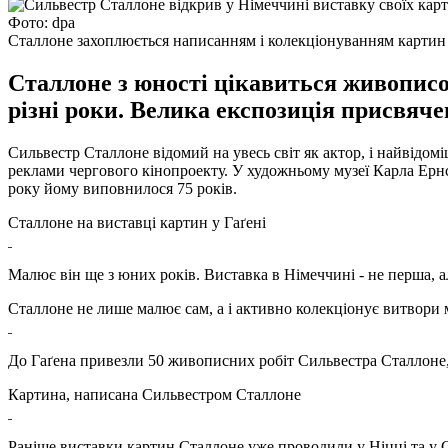
Фото: dpa
Сталлоне захоплюється написанням і колекціонуванням картин
Сталлоне з юності цікавиться живописо
різні роки. Велика експозиція присвяче
Сильвестр Сталлоне відомий на увесь світ як актор, і найвідомі
реклами чергового кінопроекту. У художньому музеї Карла Ернс
року йому виповнилося 75 років.
Сталлоне на виставці картин у Гаґені
Малює він ще з юних років. Виставка в Німеччині - не перша, а
Сталлоне не лише малює сам, а і активно колекціонує витвори 
До Гаґена привезли 50 живописних робіт Сильвестра Сталлоне, с
Картина, написана Сильвестром Сталлоне
Раніше виставки картин Сталлоне уже проводили у Ніцці та у 