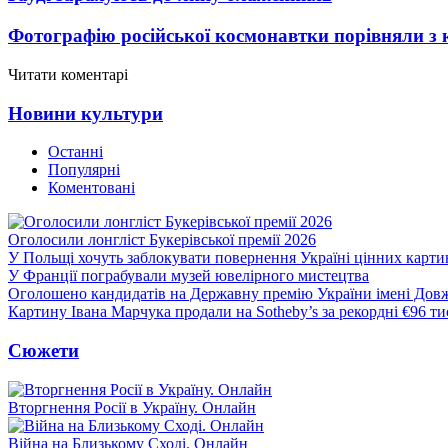
Фотографію російської космонавтки порівняли з
Читати коментарі
Новини культури
Останні
Популярні
Коментовані
Оголосили лонгліст Букерівської премії 2026
У Польщі хочуть заблокувати повернення Україні цінних картин
У Франції пограбували музей ювелірного мистецтва
Оголошено кандидатів на Державну премію України імені Дов
Картину Івана Марчука продали на Sotheby’s за рекордні €96 ти
Сюжети
Вторгнення Росії в Україну. Онлайн
Війна на Близькому Сході. Онлайн