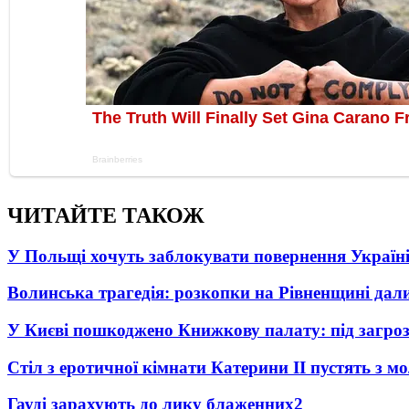
ЧИТАЙТЕ ТАКОЖ
У Польщі хочуть заблокувати повернення Україні
Волинська трагедія: розкопки на Рівненщині дал
У Києві пошкоджено Книжкову палату: під загро
Стіл з еротичної кімнати Катерини II пустять з м
Гауді зарахують до лику блаженних
2