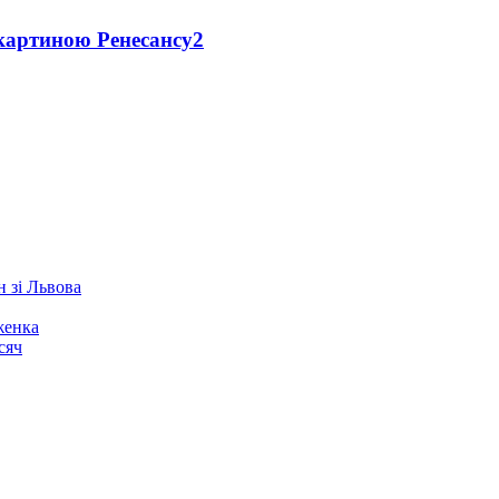
 картиною Ренесансу
2
 зі Львова
женка
сяч