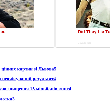
 цінних картин зі Львова
5
и неочікуваний результат
4
зою знищення 15 мільйонів книг
4
олотка
3