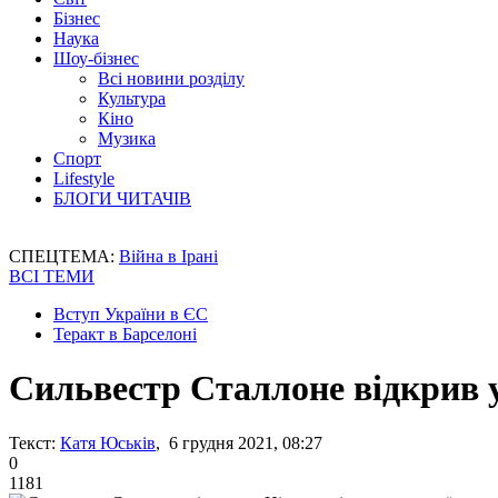
Бізнес
Наука
Шоу-бізнес
Всі новини розділу
Культура
Кіно
Музика
Спорт
Lifestyle
БЛОГИ ЧИТАЧІВ
СПЕЦТЕМА:
Війна в Ірані
ВСІ ТЕМИ
Вступ України в ЄС
Теракт в Барселоні
Сильвестр Сталлоне відкрив у
Текст:
Катя Юськів
, 6 грудня 2021, 08:27
0
1181