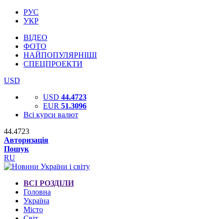
РУС
УКР
ВІДЕО
ФОТО
НАЙПОПУЛЯРНІШІ
СПЕЦПРОЕКТИ
USD
USD
44.4723
EUR
51.3096
Всі курси валют
44.4723
Авторизація
Пошук
RU
ВСІ РОЗДІЛИ
Головна
Україна
Місто
Світ