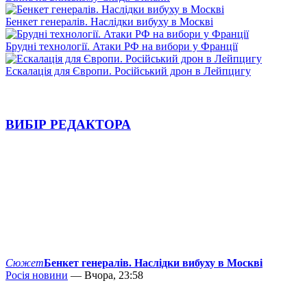
Бенкет генералів. Наслідки вибуху в Москві
Брудні технології. Атаки РФ на вибори у Франції
Ескалація для Європи. Російський дрон в Лейпцигу
ВИБІР РЕДАКТОРА
Сюжет
Бенкет генералів. Наслідки вибуху в Москві
Росія новини
— Вчора, 23:58