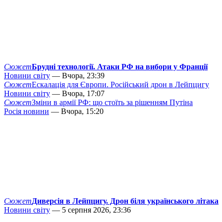
Сюжет
Брудні технології. Атаки РФ на вибори у Франції
Новини світу
— Вчора, 23:39
Сюжет
Ескалація для Європи. Російський дрон в Лейпцигу
Новини світу
— Вчора, 17:07
Сюжет
Зміни в армії РФ: що стоїть за рішенням Путіна
Росія новини
— Вчора, 15:20
Сюжет
Диверсія в Лейпцигу. Дрон біля українського літака
Новини світу
— 5 серпня 2026, 23:36