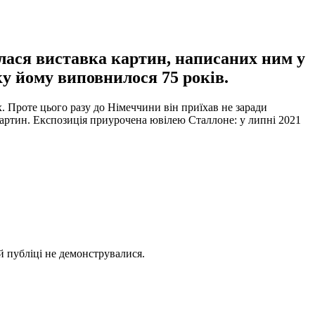
илася виставка картин, написаних ним у
ку йому виповнилося 75 років.
х. Проте цього разу до Німеччини він приїхав не заради
картин. Експозиція приурочена ювілею Сталлоне: у липні 2021
й публіці не демонструвалися.