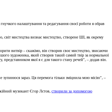
в гнучкого налаштування та редагування своєї роботи я обрав
ою, світ мистецтва визнає мистецтво, створене ШІ, як окрему
орити витвір – скажімо, він створив своє мистецтво, звисаючи
шого художника, який створив такий самий твір за нормальної
представником якої я є для такого стану речей", – додав він.
 зупинюся зараз. Ця перемога тільки зміцнила мою місію", –
покійний музикант Єгор Лєтов,
створили за допомогою