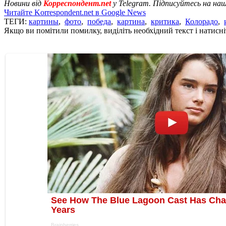
Новини від
Корреспондент.net
у Telegram. Підписуйтесь на на
Читайте Korrespondent.net в Google News
ТЕГИ:
картины
,
фото
,
победа
,
картина
,
критика
,
Колорадо
,
Якщо ви помітили помилку, виділіть необхідний текст і натисніт