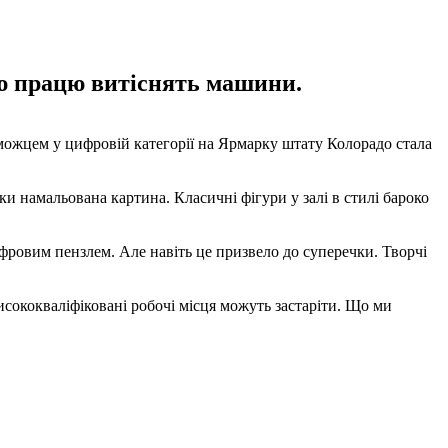
ню працю витіснять машини.
можцем у цифровій категорії на Ярмарку штату Колорадо стала
ки намальована картина. Класичні фігури у залі в стилі бароко
фровим пензлем. Але навіть це призвело до суперечки. Творчі
исококваліфіковані робочі місця можуть застаріти. Що ми