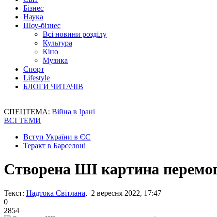
Бізнес
Наука
Шоу-бізнес
Всі новини розділу
Культура
Кіно
Музика
Спорт
Lifestyle
БЛОГИ ЧИТАЧІВ
СПЕЦТЕМА:
Війна в Ірані
ВСІ ТЕМИ
Вступ України в ЄС
Теракт в Барселоні
Створена ШІ картина перемог
Текст:
Надтока Світлана
, 2 вересня 2022, 17:47
0
2854