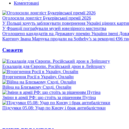
Коментовані
Оголосили лонгліст Букерівської премії 2026
У Польщі хочуть заблокувати повернення Україні цінних картин
У Франції пограбували музей ювелірного мистецтва
Оголошено кандидатів на Державну премію України імені Дов
Картину Івана Марчука продали на Sotheby’s за рекордні €96 ти
Сюжети
Ескалація для Європи. Російський дрон в Лейпцигу
Вторгнення Росії в Україну. Онлайн
Війна на Близькому Сході. Онлайн
Зміни в армії РФ: що стоїть за рішенням Путіна
Підсумки 05.08: Удар по Києву і брак антибалістики