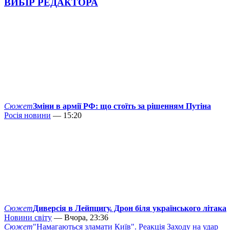
ВИБІР РЕДАКТОРА
Сюжет
Зміни в армії РФ: що стоїть за рішенням Путіна
Росія новини
— 15:20
Сюжет
Диверсія в Лейпцигу. Дрон біля українського літака
Новини світу
— Вчора, 23:36
Сюжет
"Намагаються зламати Київ". Реакція Заходу на удар