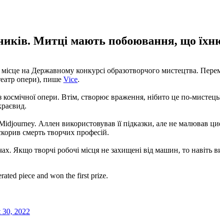
жників. Митці мають побоювання, що їх
 місце на Державному конкурсі образотворчого мистецтва. Пере
театр опери), пише
Vice
.
з космічної опери. Втім, створює враження, нібито це по-мистець
краєвид.
djourney. Аллен використовував її підказки, але не малював ци
скорив смерть творчих професій.
х. Якщо творчі робочі місця не захищені від машин, то навіть в
ted piece and won the first prize.
 30, 2022