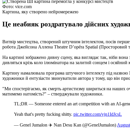
Фото: vice.com
Картина, яку створено нейромережею
Це неабияк роздратувало дійсних худо
Витвір мистецтва, створений штучним інтелектом, посів перше
робота Джейсона Аллена Theatre D’opéra Spatial (Просторовий 
На картині зображено дивну сцену, яка виглядає так, ніби вона 
дивляться крізь коло ілюмінатора на залитий сонцем і осяйний 
Картину намалювала програма штучного інтелекту під назвою Mi
художники й ентузіасти звинуватили автора у тому, що він при
"Ми спостерігаємо, як смерть артистизму шириться на наших оча
матимемо натомість?" – стверджували художники.
TL;DR — Someone entered an art competition with an AI-genera
Yeah that's pretty fucking shitty.
pic.twitter.com/vjn1IdJcsL
— Genel Jumalon ✈️ Nan Desu Kan (@GenelJumalon)
August