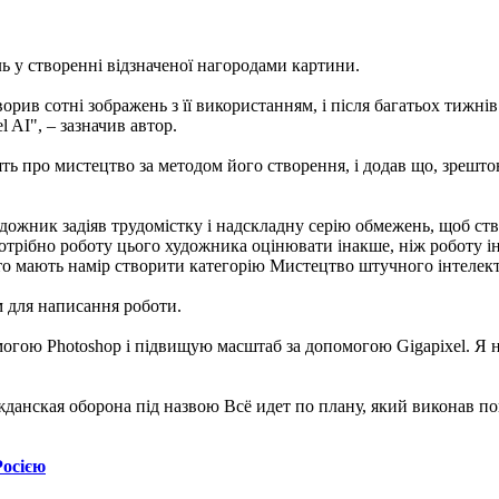
ь у створенні відзначеної нагородами картини.
ворив сотні зображень з її використанням, і після багатьох тижні
 AI", – зазначив автор.
дять про мистецтво за методом його створення, і додав що, зрешт
дожник задіяв трудомістку і надскладну серію обмежень, щоб ств
трібно роботу цього художника оцінювати інакше, ніж роботу ін
о мають намір створити категорію Мистецтво штучного інтелекту, 
м для написання роботи.
гою Photoshop і підвищую масштаб за допомогою Gigapixel. Я не
ажданская оборона під назвою Всё идет по плану, який виконав 
Росією