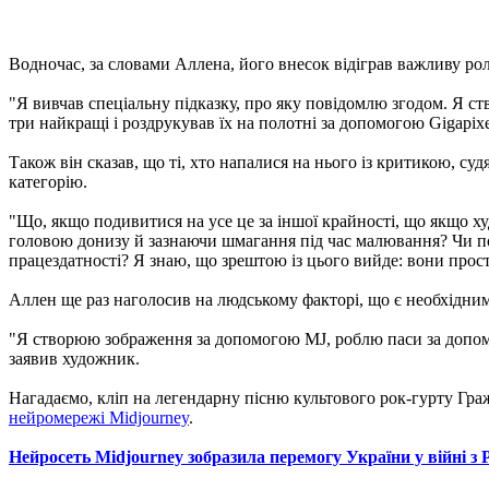
Водночас, за словами Аллена, його внесок відіграв важливу рол
"Я вивчав спеціальну підказку, про яку повідомлю згодом. Я ст
три найкращі і роздрукував їх на полотні за допомогою Gigapixel
Також він сказав, що ті, хто напалися на нього із критикою, су
категорію.
"Що, якщо подивитися на усе це за іншої крайності, що якщо ху
головою донизу й зазнаючи шмагання під час малювання? Чи по
працездатності? Я знаю, що зрештою із цього вийде: вони прост
Аллен ще раз наголосив на людському факторі, що є необхідни
"Я створюю зображення за допомогою MJ, роблю паси за допомо
заявив художник.
Нагадаємо, кліп на легендарну пісню культового рок-гурту Гр
нейромережі Midjourney
.
Нейросеть Midjourney зобразила перемогу України у війні з 