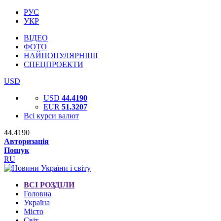
РУС
УКР
ВІДЕО
ФОТО
НАЙПОПУЛЯРНІШІ
СПЕЦПРОЕКТИ
USD
USD
44.4190
EUR
51.3207
Всі курси валют
44.4190
Авторизація
Пошук
RU
ВСІ РОЗДІЛИ
Головна
Україна
Місто
Світ