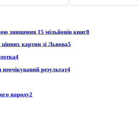
зою знищення 15 мільйонів книг
8
 цінних картин зі Львова
5
олотка
4
и неочікуваний результат
4
кого народу
2