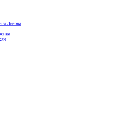
 зі Львова
женка
сяч