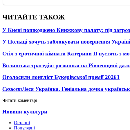
ЧИТАЙТЕ ТАКОЖ
У Києві пошкоджено Книжкову палату: під загро
У Польщі хочуть заблокувати повернення Україні
Стіл з еротичної кімнати Катерини II пустять з м
Волинська трагедія: розкопки на Рівненщині дал
Оголосили лонгліст Букерівської премії 2026
3
Сюжет
Леся Українка. Геніальна дочка українсь
Читати коментарі
Новини культури
Останні
Популярні