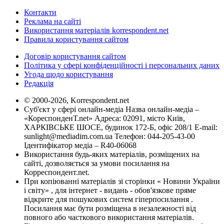
Контакти
Реклама на сайті
Використання матеріалів korrespondent.net
Правила користування сайтом
Договір користування сайтом
Політика у сфері конфіденційності і персональних даних
Угода щодо користування
Редакція
© 2000-2026, Korrespondent.net
Суб'єкт у сфері онлайн-медіа Назва онлайн-медіа –
«КореспонденТ.net» Адреса: 02091, місто Київ,
ХАРКІВСЬКЕ ШОСЕ, будинок 172-Б, офіс 208/1 E-mail:
sunlight@mediadim.com.ua
Телефон: 044-205-43-00
Ідентифікатор медіа – R40-06068
Використання будь-яких матеріалів, розміщених на
сайті, дозволяється за умови посилання на
Корреспондент.net.
При копіюванні матеріалів зі сторінки « Новини України
і світу» , для інтернет - видань - обов'язкове пряме
відкрите для пошукових систем гіперпосилання .
Посилання має бути розміщена в незалежності від
повного або часткового використання матеріалів.