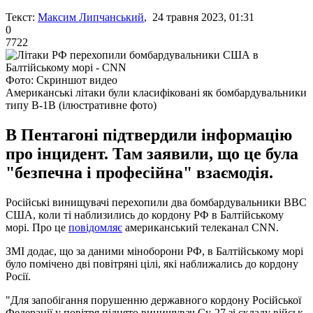
Текст:
Максим Липчанський
, 24 травня 2023, 01:31
0
7722
Фото: Скриншот видео
Американські літаки були класифіковані як бомбардувальники
типу B-1B (ілюстративне фото)
В Пентагоні підтвердили інформацію
про інцидент. Там заявили, що це була
"безпечна і професійна" взаємодія.
Російські винищувачі перехопили два бомбардувальники ВВС
США, коли ті наблизились до кордону РФ в Балтійському
морі. Про це
повідомляє
американський телеканал CNN.
ЗМІ додає, що за даними міноборони РФ, в Балтійському морі
було помічено дві повітряні цілі, які наближались до кордону
Росії.
"Для запобігання порушенню державного кордону Російської
Федерації у повітря піднято винищувач Су-27 зі складу військ