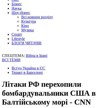
Бізнес
Наука
Шоу-бізнес
Всі новини розділу
Культура
Кіно
Музика
Спорт
Lifestyle
БЛОГИ ЧИТАЧІВ
СПЕЦТЕМА:
Війна в Ірані
ВСІ ТЕМИ
Вступ України в ЄС
Теракт в Барселоні
Літаки РФ перехопили
бомбардувальники США в
Балтійському морі - CNN