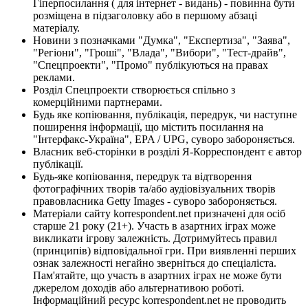
Гіперпосилання ( для інтернет - видань) - повинна бути
розміщена в підзаголовку або в першому абзаці
матеріалу.
Новини з позначками "Думка", "Експертиза", "Заява",
"Регіони", "Гроші", "Влада", "Вибори", "Тест-драйв",
"Спецпроекти", "Промо" публікуються на правах
реклами.
Розділ Спецпроекти створюється спільно з
комерційними партнерами.
Будь яке копіювання, публікація, передрук, чи наступне
поширення інформації, що містить посилання на
"Інтерфакс-Україна", EPA / UPG, суворо забороняється.
Власник веб-сторінки в розділі Я-Корреспондент є автор
публікації.
Будь-яке копіювання, передрук та відтворення
фотографічних творів та/або аудіовізуальних творів
правовласника Getty Images - суворо забороняється.
Матеріали сайту korrespondent.net призначені для осіб
старше 21 року (21+). Участь в азартних іграх може
викликати ігрову залежність. Дотримуйтесь правил
(принципів) відповідальної гри. При виявленні перших
ознак залежності негайно зверніться до спеціаліста.
Пам'ятайте, що участь в азартних іграх не може бути
джерелом доходів або альтернативою роботі.
Інформаційний ресурс korrespondent.net не проводить