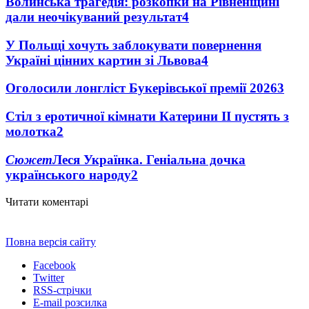
Волинська трагедія: розкопки на Рівненщині
дали неочікуваний результат
4
У Польщі хочуть заблокувати повернення
Україні цінних картин зі Львова
4
Оголосили лонгліст Букерівської премії 2026
3
Стіл з еротичної кімнати Катерини II пустять з
молотка
2
Сюжет
Леся Українка. Геніальна дочка
українського народу
2
Читати коментарі
Повна версія сайту
Facebook
Twitter
RSS-стрічки
E-mail розсилка