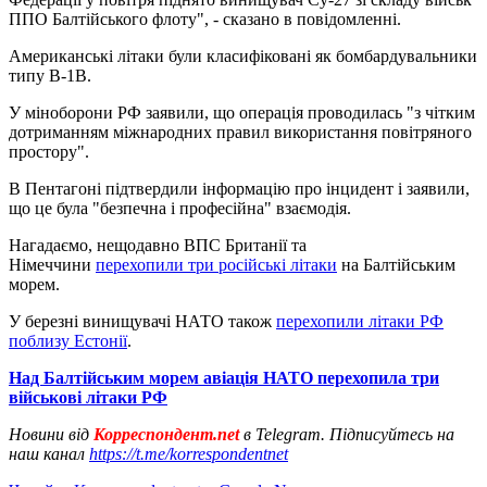
ППО Балтійського флоту", - сказано в повідомленні.
Американські літаки були класифіковані як бомбардувальники
типу B-1B.
У міноборони РФ заявили, що операція проводилась "з чітким
дотриманням міжнародних правил використання повітряного
простору".
В Пентагоні підтвердили інформацію про інцидент і заявили,
що це була "безпечна і професійна" взаємодія.
Нагадаємо, нещодавно ВПС Британії та
Німеччини
перехопили три російські літаки
на Балтійським
морем.
У березні винищувачі НАТО також
перехопили літаки РФ
поблизу Естонії
.
Над Балтійським морем авіація НАТО перехопила три
військові літаки РФ
Новини від
Корреспондент.net
в Telegram. Підписуйтесь на
наш канал
https://t.me/korrespondentnet