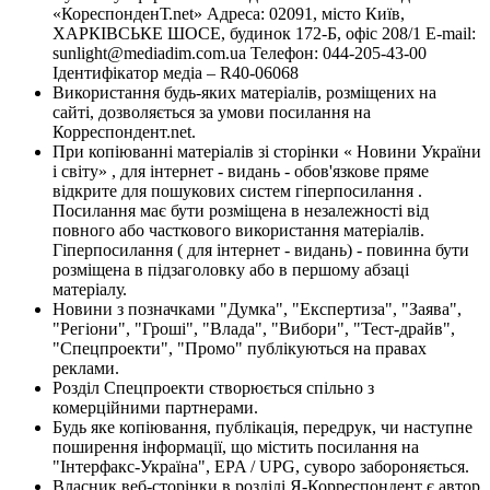
«КореспонденТ.net» Адреса: 02091, місто Київ,
ХАРКІВСЬКЕ ШОСЕ, будинок 172-Б, офіс 208/1 E-mail:
sunlight@mediadim.com.ua
Телефон: 044-205-43-00
Ідентифікатор медіа – R40-06068
Використання будь-яких матеріалів, розміщених на
сайті, дозволяється за умови посилання на
Корреспондент.net.
При копіюванні матеріалів зі сторінки « Новини України
і світу» , для інтернет - видань - обов'язкове пряме
відкрите для пошукових систем гіперпосилання .
Посилання має бути розміщена в незалежності від
повного або часткового використання матеріалів.
Гіперпосилання ( для інтернет - видань) - повинна бути
розміщена в підзаголовку або в першому абзаці
матеріалу.
Новини з позначками "Думка", "Експертиза", "Заява",
"Регіони", "Гроші", "Влада", "Вибори", "Тест-драйв",
"Спецпроекти", "Промо" публікуються на правах
реклами.
Розділ Спецпроекти створюється спільно з
комерційними партнерами.
Будь яке копіювання, публікація, передрук, чи наступне
поширення інформації, що містить посилання на
"Інтерфакс-Україна", EPA / UPG, суворо забороняється.
Власник веб-сторінки в розділі Я-Корреспондент є автор