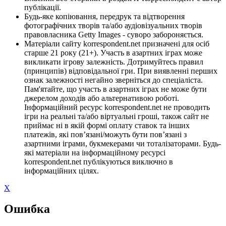
публікації.
Будь-яке копіювання, передрук та відтворення
фотографічних творів та/або аудіовізуальних творів
правовласника Getty Images - суворо забороняється.
Матеріали сайту korrespondent.net призначені для осіб
старше 21 року (21+). Участь в азартних іграх може
викликати ігрову залежність. Дотримуйтесь правил
(принципів) відповідальної гри. При виявленні перших
ознак залежності негайно зверніться до спеціаліста.
Пам'ятайте, що участь в азартних іграх не може бути
джерелом доходів або альтернативою роботі.
Інформаційний ресурс korrespondent.net не проводить
ігри на реальні та/або віртуальні гроші, також сайт не
приймає ні в якій формі оплату ставок та інших
платежів, які пов’язані/можуть бути пов’язані з
азартними іграми, букмекерами чи тоталізаторами. Будь-
які матеріали на інформаційному ресурсі
korrespondent.net публікуються виключно в
інформаційних цілях.
X
Ошибка