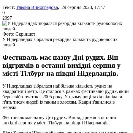
Текст:
Ульяна Виноградова
, 29 серпня 2023, 17:47
0
2097
Фото: Скріншот
У Нідерландах зібралася рекордна кількість рудоволосих
людей
Фестиваль має назву Дні рудих. Він
відгримів в останні вихідні серпня у
місті Тілбург на півдні Нідерландів.
У Нідерландах зібралася найбільша кількість рудих на
квадратний метр. Це сталося в рамках фестивалю рудих, який
бере свій початок з 2005 року. У цьому році захід відвідали
п'ять тисяч людей із таким волоссям. Кадри з'явилися в
мережі.
Фестиваль має назву Дні рудих. Він відгримів в останні
вихідні серпня у місті Тілбург на півдні Нідерландів.
Ліам Хантер з Шотландії каже, що присутність на цьому святі