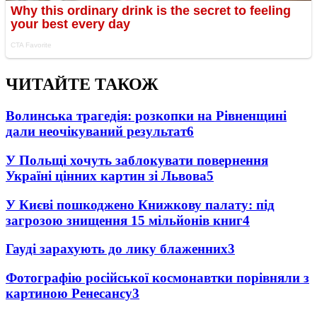
ЧИТАЙТЕ ТАКОЖ
Волинська трагедія: розкопки на Рівненщині
дали неочікуваний результат
6
У Польщі хочуть заблокувати повернення
Україні цінних картин зі Львова
5
У Києві пошкоджено Книжкову палату: під
загрозою знищення 15 мільйонів книг
4
Гауді зарахують до лику блаженних
3
Фотографію російської космонавтки порівняли з
картиною Ренесансу
3