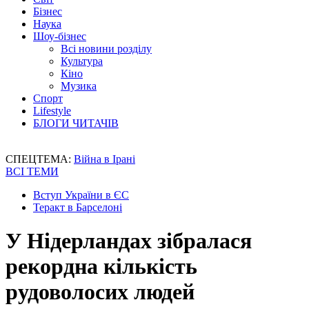
Бізнес
Наука
Шоу-бізнес
Всі новини розділу
Культура
Кіно
Музика
Спорт
Lifestyle
БЛОГИ ЧИТАЧІВ
СПЕЦТЕМА:
Війна в Ірані
ВСІ ТЕМИ
Вступ України в ЄС
Теракт в Барселоні
У Нідерландах зібралася
рекордна кількість
рудоволосих людей