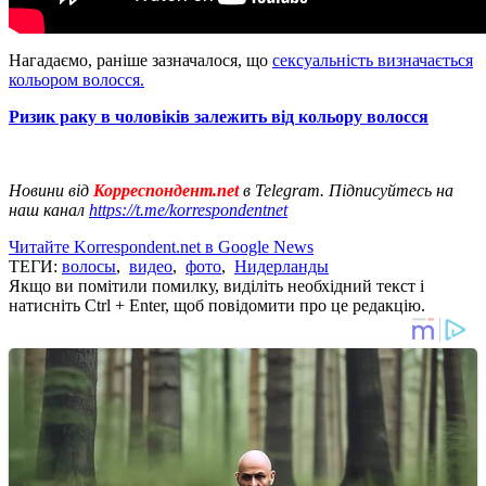
Нагадаємо, раніше зазначалося, що
сексуальність визначається
кольором волосся.
Ризик раку в чоловіків залежить від кольору волосся
Новини від
Корреспондент.net
в Telegram. Підписуйтесь на
наш канал
https://t.me/korrespondentnet
Читайте Korrespondent.net в Google News
ТЕГИ:
волосы
,
видео
,
фото
,
Нидерланды
Якщо ви помітили помилку, виділіть необхідний текст і
натисніть Ctrl + Enter, щоб повідомити про це редакцію.