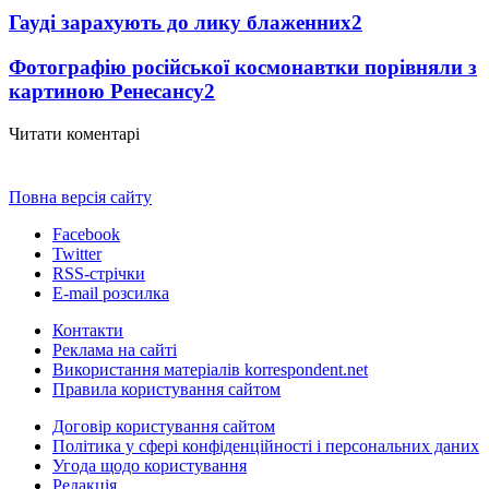
Гауді зарахують до лику блаженних
2
Фотографію російської космонавтки порівняли з
картиною Ренесансу
2
Читати коментарі
Повна версія сайту
Facebook
Twitter
RSS-стрічки
E-mail розсилка
Контакти
Реклама на сайті
Використання матеріалів korrespondent.net
Правила користування сайтом
Договір користування сайтом
Політика у сфері конфіденційності і персональних даних
Угода щодо користування
Редакція