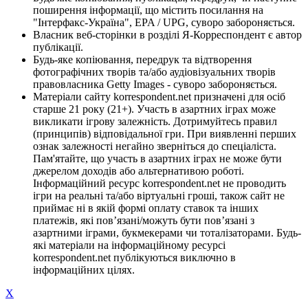
поширення інформації, що містить посилання на
"Інтерфакс-Україна", EPA / UPG, суворо забороняється.
Власник веб-сторінки в розділі Я-Корреспондент є автор
публікації.
Будь-яке копіювання, передрук та відтворення
фотографічних творів та/або аудіовізуальних творів
правовласника Getty Images - суворо забороняється.
Матеріали сайту korrespondent.net призначені для осіб
старше 21 року (21+). Участь в азартних іграх може
викликати ігрову залежність. Дотримуйтесь правил
(принципів) відповідальної гри. При виявленні перших
ознак залежності негайно зверніться до спеціаліста.
Пам'ятайте, що участь в азартних іграх не може бути
джерелом доходів або альтернативою роботі.
Інформаційний ресурс korrespondent.net не проводить
ігри на реальні та/або віртуальні гроші, також сайт не
приймає ні в якій формі оплату ставок та інших
платежів, які пов’язані/можуть бути пов’язані з
азартними іграми, букмекерами чи тоталізаторами. Будь-
які матеріали на інформаційному ресурсі
korrespondent.net публікуються виключно в
інформаційних цілях.
X