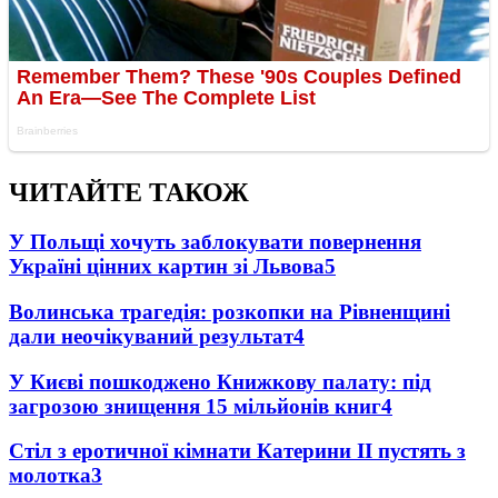
ЧИТАЙТЕ ТАКОЖ
У Польщі хочуть заблокувати повернення
Україні цінних картин зі Львова
5
Волинська трагедія: розкопки на Рівненщині
дали неочікуваний результат
4
У Києві пошкоджено Книжкову палату: під
загрозою знищення 15 мільйонів книг
4
Стіл з еротичної кімнати Катерини II пустять з
молотка
3