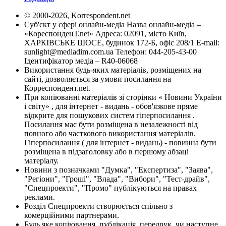
© 2000-2026, Korrespondent.net
Суб'єкт у сфері онлайн-медіа Назва онлайн-медіа –
«КореспонденТ.net» Адреса: 02091, місто Київ,
ХАРКІВСЬКЕ ШОСЕ, будинок 172-Б, офіс 208/1 E-mail:
sunlight@mediadim.com.ua
Телефон: 044-205-43-00
Ідентифікатор медіа – R40-06068
Використання будь-яких матеріалів, розміщених на
сайті, дозволяється за умови посилання на
Корреспондент.net.
При копіюванні матеріалів зі сторінки « Новини України
і світу» , для інтернет - видань - обов'язкове пряме
відкрите для пошукових систем гіперпосилання .
Посилання має бути розміщена в незалежності від
повного або часткового використання матеріалів.
Гіперпосилання ( для інтернет - видань) - повинна бути
розміщена в підзаголовку або в першому абзаці
матеріалу.
Новини з позначками "Думка", "Експертиза", "Заява",
"Регіони", "Гроші", "Влада", "Вибори", "Тест-драйв",
"Спецпроекти", "Промо" публікуються на правах
реклами.
Розділ Спецпроекти створюється спільно з
комерційними партнерами.
Будь яке копіювання, публікація, передрук, чи наступне