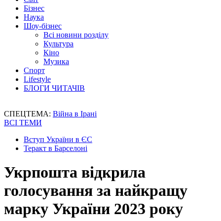
Бізнес
Наука
Шоу-бізнес
Всі новини розділу
Культура
Кіно
Музика
Спорт
Lifestyle
БЛОГИ ЧИТАЧІВ
СПЕЦТЕМА:
Війна в Ірані
ВСІ ТЕМИ
Вступ України в ЄС
Теракт в Барселоні
Укрпошта відкрила
голосування за найкращу
марку України 2023 року