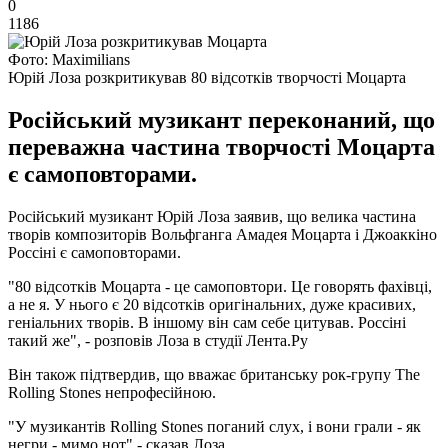
0
1186
Фото: Maximilians
Юрій Лоза розкритикував 80 відсотків творчості Моцарта
Російський музикант переконаний, що
переважна частина творчості Моцарта
є самоповторами.
Російський музикант Юрій Лоза заявив, що велика частина
творів композиторів Вольфганга Амадея Моцарта і Джоаккіно
Россіні є самоповторами.
"80 відсотків Моцарта - це самоповтори. Це говорять фахівці,
а не я. У нього є 20 відсотків оригінальних, дуже красивих,
геніальних творів. В іншому він сам себе цитував. Россіні
такий же", - розповів Лоза в студії Лента.Ру
Він також підтвердив, що вважає британську рок-групу The
Rolling Stones непрофесійною.
"У музикантів Rolling Stones поганий слух, і вони грали - як
негри - мимо нот" - сказав Лоза.