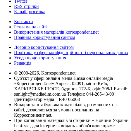
Twitter
RSS-стрічки
E-mail розсилка
Контакти
Реклама на сайті
Використання матеріалів korrespondent.net
Правила користування сайтом
Договір користування сайтом
Політика у сфері конфіденційності і персональних даних
Угода щодо користування
Редакція
© 2000-2026, Korrespondent.net
Суб'єкт у сфері онлайн-медіа Назва онлайн-медіа –
«КореспонденТ.net» Адреса: 02091, місто Київ,
ХАРКІВСЬКЕ ШОСЕ, будинок 172-Б, офіс 208/1 E-mail:
sunlight@mediadim.com.ua
Телефон: 044-205-43-00
Ідентифікатор медіа – R40-06068
Використання будь-яких матеріалів, розміщених на
сайті, дозволяється за умови посилання на
Корреспондент.net.
При копіюванні матеріалів зі сторінки « Новини України
і світу» , для інтернет - видань - обов'язкове пряме
відкрите для пошукових систем гіперпосилання .