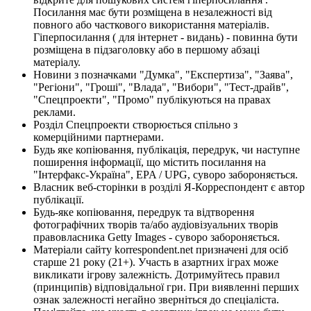
Посилання має бути розміщена в незалежності від
повного або часткового використання матеріалів.
Гіперпосилання ( для інтернет - видань) - повинна бути
розміщена в підзаголовку або в першому абзаці
матеріалу.
Новини з позначками "Думка", "Експертиза", "Заява",
"Регіони", "Гроші", "Влада", "Вибори", "Тест-драйв",
"Спецпроекти", "Промо" публікуються на правах
реклами.
Розділ Спецпроекти створюється спільно з
комерційними партнерами.
Будь яке копіювання, публікація, передрук, чи наступне
поширення інформації, що містить посилання на
"Інтерфакс-Україна", EPA / UPG, суворо забороняється.
Власник веб-сторінки в розділі Я-Корреспондент є автор
публікації.
Будь-яке копіювання, передрук та відтворення
фотографічних творів та/або аудіовізуальних творів
правовласника Getty Images - суворо забороняється.
Матеріали сайту korrespondent.net призначені для осіб
старше 21 року (21+). Участь в азартних іграх може
викликати ігрову залежність. Дотримуйтесь правил
(принципів) відповідальної гри. При виявленні перших
ознак залежності негайно зверніться до спеціаліста.