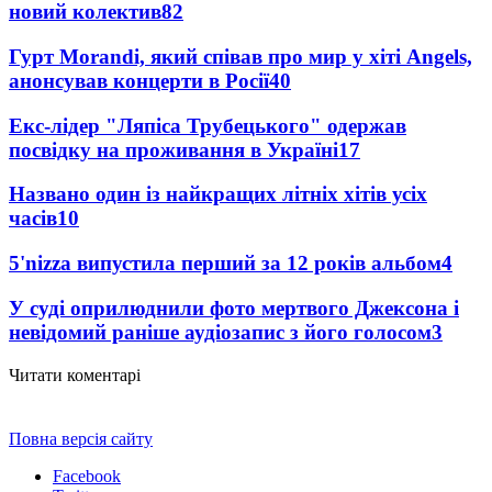
новий колектив
82
Гурт Morandi, який співав про мир у хіті Angels,
анонсував концерти в Росії
40
Екс-лідер "Ляпіса Трубецького" одержав
посвідку на проживання в Україні
17
Названо один із найкращих літніх хітів усіх
часів
10
5'nizza випустила перший за 12 років альбом
4
У суді оприлюднили фото мертвого Джексона і
невідомий раніше аудіозапис з його голосом
3
Читати коментарі
Повна версія сайту
Facebook