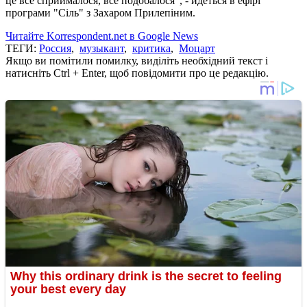
це все сприймалося, все подобалося", - йдеться в ефірі
програми "Сіль" з Захаром Прилепіним.
Читайте Korrespondent.net в Google News
ТЕГИ:
Россия
,
музыкант
,
критика
,
Моцарт
Якщо ви помітили помилку, виділіть необхідний текст і
натисніть Ctrl + Enter, щоб повідомити про це редакцію.