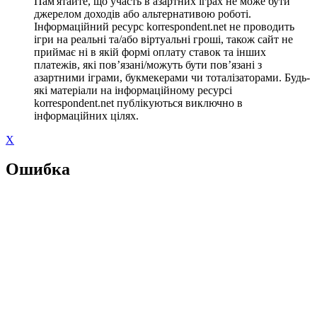
Пам'ятайте, що участь в азартних іграх не може бути
джерелом доходів або альтернативою роботі.
Інформаційний ресурс korrespondent.net не проводить
ігри на реальні та/або віртуальні гроші, також сайт не
приймає ні в якій формі оплату ставок та інших
платежів, які пов’язані/можуть бути пов’язані з
азартними іграми, букмекерами чи тоталізаторами. Будь-
які матеріали на інформаційному ресурсі
korrespondent.net публікуються виключно в
інформаційних цілях.
X
Ошибка