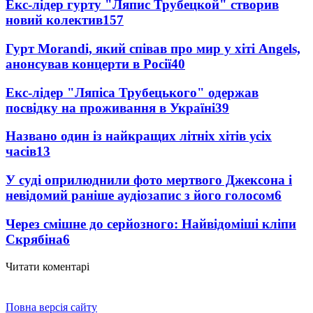
Екс-лідер гурту "Ляпис Трубецкой" створив
новий колектив
157
Гурт Morandi, який співав про мир у хіті Angels,
анонсував концерти в Росії
40
Екс-лідер "Ляпіса Трубецького" одержав
посвідку на проживання в Україні
39
Названо один із найкращих літніх хітів усіх
часів
13
У суді оприлюднили фото мертвого Джексона і
невідомий раніше аудіозапис з його голосом
6
Через смішне до серйозного: Найвідоміші кліпи
Скрябіна
6
Читати коментарі
Повна версія сайту