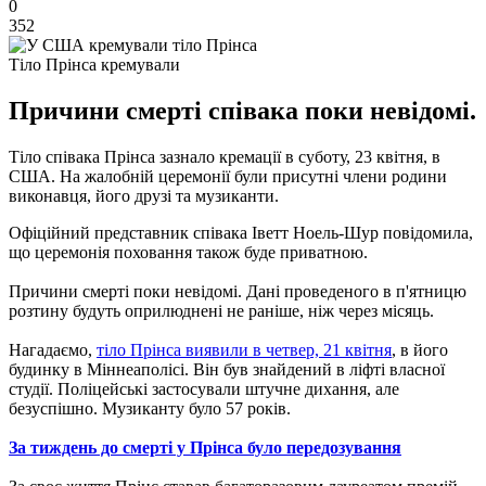
0
352
Тіло Прінса кремували
Причини смерті співака поки невідомі.
Тіло співака Прінса зазнало кремації в суботу, 23 квітня, в
США. На жалобній церемонії були присутні члени родини
виконавця, його друзі та музиканти.
Офіційний представник співака Іветт Ноель-Шур повідомила,
що церемонія поховання також буде приватною.
Причини смерті поки невідомі. Дані проведеного в п'ятницю
розтину будуть оприлюднені не раніше, ніж через місяць.
Нагадаємо,
тіло Прінса виявили в четвер, 21 квітня
, в його
будинку в Міннеаполісі. Він був знайдений в ліфті власної
студії. Поліцейські застосували штучне дихання, але
безуспішно. Музиканту було 57 років.
За тиждень до смерті у Прінса було передозування