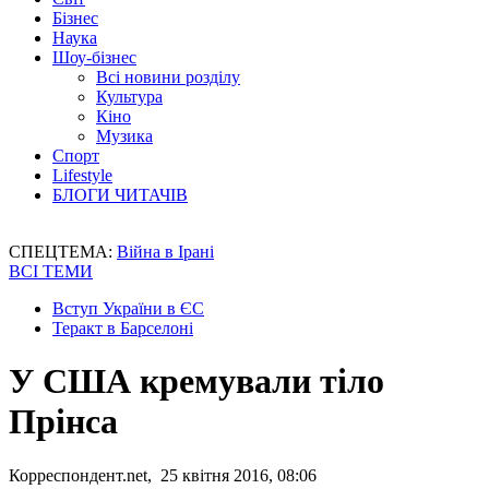
Бізнес
Наука
Шоу-бізнес
Всі новини розділу
Культура
Кіно
Музика
Спорт
Lifestyle
БЛОГИ ЧИТАЧІВ
СПЕЦТЕМА:
Війна в Ірані
ВСІ ТЕМИ
Вступ України в ЄС
Теракт в Барселоні
У США кремували тіло
Прінса
Корреспондент.net, 25 квітня 2016, 08:06