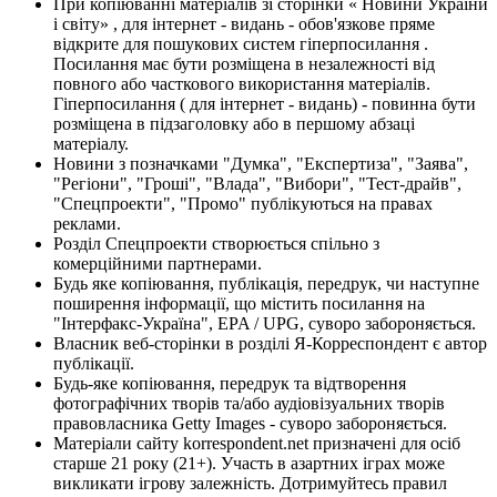
При копіюванні матеріалів зі сторінки « Новини України
і світу» , для інтернет - видань - обов'язкове пряме
відкрите для пошукових систем гіперпосилання .
Посилання має бути розміщена в незалежності від
повного або часткового використання матеріалів.
Гіперпосилання ( для інтернет - видань) - повинна бути
розміщена в підзаголовку або в першому абзаці
матеріалу.
Новини з позначками "Думка", "Експертиза", "Заява",
"Регіони", "Гроші", "Влада", "Вибори", "Тест-драйв",
"Спецпроекти", "Промо" публікуються на правах
реклами.
Розділ Спецпроекти створюється спільно з
комерційними партнерами.
Будь яке копіювання, публікація, передрук, чи наступне
поширення інформації, що містить посилання на
"Інтерфакс-Україна", EPA / UPG, суворо забороняється.
Власник веб-сторінки в розділі Я-Корреспондент є автор
публікації.
Будь-яке копіювання, передрук та відтворення
фотографічних творів та/або аудіовізуальних творів
правовласника Getty Images - суворо забороняється.
Матеріали сайту korrespondent.net призначені для осіб
старше 21 року (21+). Участь в азартних іграх може
викликати ігрову залежність. Дотримуйтесь правил