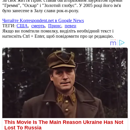
За своє життя Прінс ставав багаторазовим лауреатом премій
"Греммі", "Оскар" і "Золотий глобус". У 2005 році його ім'я
було занесене в Залу слави рок-н-ролу.
Читайте Korrespondent.net в Google News
ТЕГИ:
США
,
смерть
,
Принс
,
певец
Якщо ви помітили помилку, виділіть необхідний текст і
натисніть Ctrl + Enter, щоб повідомити про це редакцію.