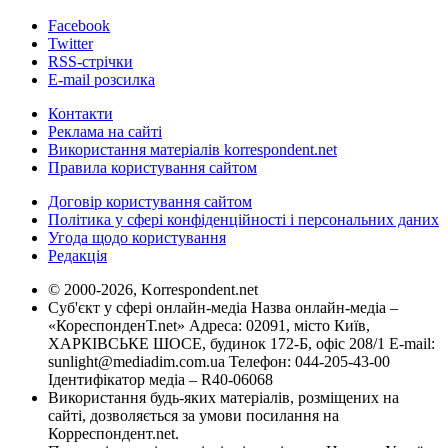
Facebook
Twitter
RSS-стрічки
E-mail розсилка
Контакти
Реклама на сайті
Використання матеріалів korrespondent.net
Правила користування сайтом
Договір користування сайтом
Політика у сфері конфіденційності і персональних даних
Угода щодо користування
Редакція
© 2000-2026, Korrespondent.net
Суб'єкт у сфері онлайн-медіа Назва онлайн-медіа –
«КореспонденТ.net» Адреса: 02091, місто Київ,
ХАРКІВСЬКЕ ШОСЕ, будинок 172-Б, офіс 208/1 E-mail:
sunlight@mediadim.com.ua
Телефон: 044-205-43-00
Ідентифікатор медіа – R40-06068
Використання будь-яких матеріалів, розміщених на
сайті, дозволяється за умови посилання на
Корреспондент.net.