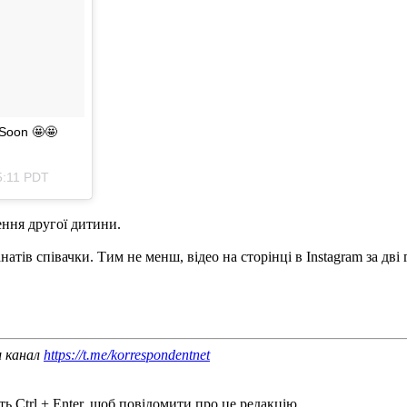
ьSoon 🤩🤩
5:11 PDT
ення другої дитини.
тів співачки. Тим не менш, відео на сторінці в Instagram за дві 
ш канал
https://t.me/korrespondentnet
ь Ctrl + Enter, щоб повідомити про це редакцію.