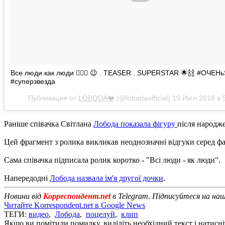
Все люди как люди 🧝🏿‍♀️ 😉 . TEASER . SUPERSTAR 🌟🍾🍾 #ОЧЕН
#суперзвезда
Публикация от
LOBODA❤️
(@lobodaofficial)
19 Июл 2018 в 
Раніше співачка Світлана
Лобода показала фігуру
після народж
Цей фрагмент з ролика викликав неоднозначні відгуки серед фана
Сама співачка підписала ролик коротко - "Всі люди - як люди".
Напередодні
Лобода назвала ім'я другої дочки
.
Новини від
Корреспондент.net
в Telegram. Підписуйтеся на на
Читайте Korrespondent.net в Google News
ТЕГИ:
видео
,
Лобода
,
поцелуй
,
клип
Якщо ви помітили помилку, виділіть необхідний текст і натисніт