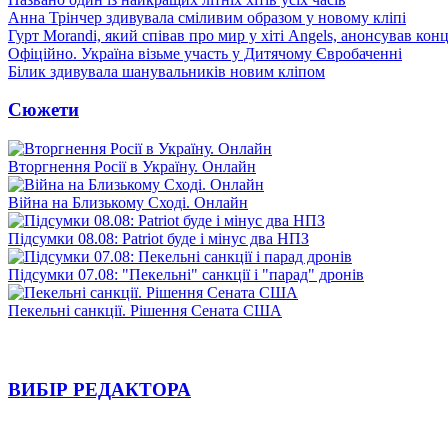
Анна Трінчер здивувала сміливим образом у новому кліпі
Гурт Morandi, який співав про мир у хіті Angels, анонсував конц
Офіційно. Україна візьме участь у Дитячому Євробаченні
Білик здивувала шанувальників новим кліпом
Сюжети
Вторгнення Росії в Україну. Онлайн
Війна на Близькому Сході. Онлайн
Підсумки 08.08: Patriot буде і мінус два НПЗ
Підсумки 07.08: "Пекельні" санкції і "парад" дронів
Пекельні санкції. Рішення Сената США
ВИБІР РЕДАКТОРА