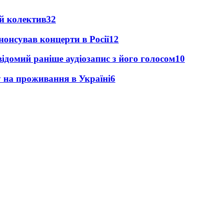
й колектив
32
анонсував концерти в Росії
12
ідомий раніше аудіозапис з його голосом
10
у на проживання в Україні
6