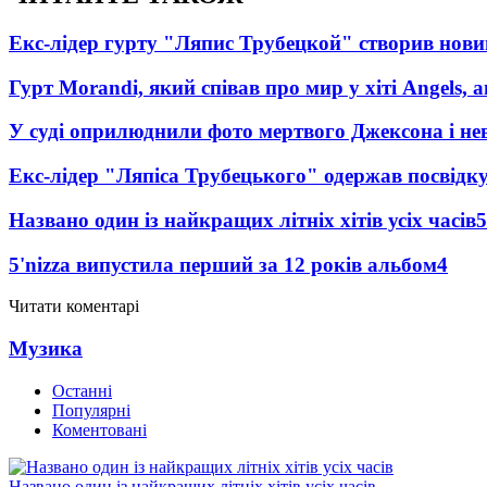
Екс-лідер гурту "Ляпис Трубецкой" створив нови
Гурт Morandi, який співав про мир у хіті Angels, 
У суді оприлюднили фото мертвого Джексона і нев
Екс-лідер "Ляпіса Трубецького" одержав посвідк
Названо один із найкращих літніх хітів усіх часів
5
5'nizza випустила перший за 12 років альбом
4
Читати коментарі
Музика
Останні
Популярні
Коментовані
Названо один із найкращих літніх хітів усіх часів