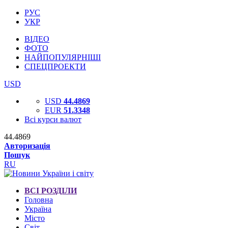
РУС
УКР
ВІДЕО
ФОТО
НАЙПОПУЛЯРНІШІ
СПЕЦПРОЕКТИ
USD
USD
44.4869
EUR
51.3348
Всі курси валют
44.4869
Авторизація
Пошук
RU
ВСІ РОЗДІЛИ
Головна
Україна
Місто
Світ