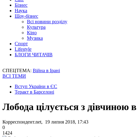
Бізнес
Наука
Шоу-бізнес
Всі новини розділу
Культура
Кіно
Музика
Спорт
Lifestyle
БЛОГИ ЧИТАЧІВ
СПЕЦТЕМА:
Війна в Ірані
ВСІ ТЕМИ
Вступ України в ЄС
Теракт в Барселоні
Лобода цілується з дівчиною в
Корреспондент.net, 19 липня 2018, 17:43
0
1424