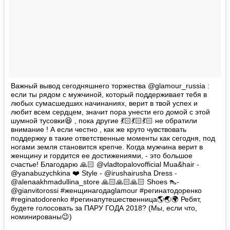
Важный вывод сегодняшнего торжества @glamour_russia :
если ты рядом с мужчиной, который поддерживает тебя в
любых сумасшедших начинаниях, верит в твой успех и
любит всем сердцем, значит пора унести его домой с этой
шумной тусовки😆 , пока другие 💃🏻💃🏻💃🏻 не обратили
внимание ! А если честно , как же круто чувствовать
поддержку в такие ответственные моменты как сегодня, под
ногами земля становится крепче. Когда мужчина верит в
женщину и гордится ее достижениями, - это большое
счастье! Благодарю 🙏🏻 @vladtopalovofficial Mua&hair -
@yanabuzychkina ❤️ Style - @irushairusha Dress -
@alenaakhmadullina_store 🙏🏻🙏🏻🙏🏻 Shoes 👠-
@gianvitorossi #женщинагодаglamour #регинатодоренко
#reginatodorenko #регинапутешественница🌎🌏🌍 Ребят,
будете голосовать за ПАРУ ГОДА 2018? (Мы, если что,
номинированы😉)