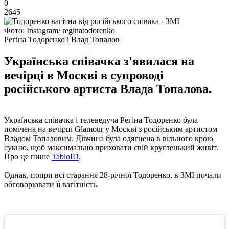
0
2645
Фото: Instagram/ reginatodorenko
Регіна Тодоренко і Влад Топалов
Українська співачка з'явилася на
вечірці в Москві в супроводі
російського артиста Влада Топалова.
Українська співачка і телеведуча Регіна Тодоренко була
помічена на вечірці Glamour у Москві з російським артистом
Владом Топаловим. Дівчина була одягнена в вільного крою
сукню, щоб максимально приховати свій кругленький живіт.
Про це пише
TabloID
.
Однак, попри всі старання 28-річної Тодоренко, в ЗМІ почали
обговорювати її вагітність.