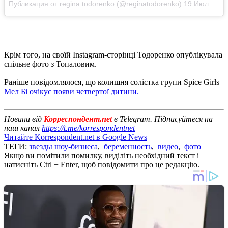
Публикация от
regina todorenko
(@reginatodorenko)
19 Июл 2018 в 2:36 PDT
Крім того, на своїй Instagram-сторінці Тодоренко опублікувала
спільне фото з Топаловим.
Раніше повідомлялося, що колишня солістка групи Spice Girls
Мел Бі очікує появи четвертої дитини.
Новини від
Корреспондент.net
в Telegram. Підписуйтеся на
наш канал
https://t.me/korrespondentnet
Читайте Korrespondent.net в Google News
ТЕГИ:
звезды шоу-бизнеса
,
беременность
,
видео
,
фото
Якщо ви помітили помилку, виділіть необхідний текст і
натисніть Ctrl + Enter, щоб повідомити про це редакцію.