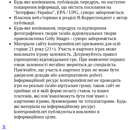
Будь яке копіювання, публікація, передрук, чи наступне
поширення інформації, що містить посилання на
"Інтерфакс-Україна", EPA / UPG, суворо забороняється.
Власник веб-сторінки в розділі Я-Корреспондент є автор
публікації.
Будь-яке копіювання, передрук та відтворення
фотографічних творів та/або аудіовізуальних творів
правовласника Getty Images - суворо забороняється.
Матеріали сайту korrespondent.net призначені для осіб
старше 21 року (21+). Участь в азартних іграх може
викликати ігрову залежність. Дотримуйтесь правил
(принципів) відповідальної гри. При виявленні перших
ознак залежності негайно зверніться до спеціаліста.
Пам'ятайте, що участь в азартних іграх не може бути
джерелом доходів або альтернативою роботі.
Інформаційний ресурс korrespondent.net не проводить
ігри на реальні та/або віртуальні гроші, також сайт не
приймає ні в якій формі оплату ставок та інших
платежів, які пов’язані/можуть бути пов’язані з
азартними іграми, букмекерами чи тоталізаторами. Будь-
які матеріали на інформаційному ресурсі
korrespondent.net публікуються виключно в
інформаційних цілях.
X