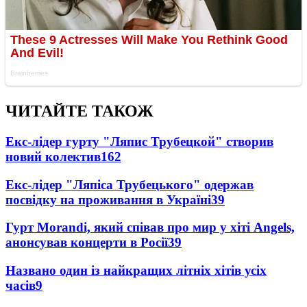
ЧИТАЙТЕ ТАКОЖ
Екс-лідер гурту "Ляпис Трубецкой" створив
новий колектив
162
Екс-лідер "Ляпіса Трубецького" одержав
посвідку на проживання в Україні
39
Гурт Morandi, який співав про мир у хіті Angels,
анонсував концерти в Росії
39
Названо один із найкращих літніх хітів усіх
часів
9