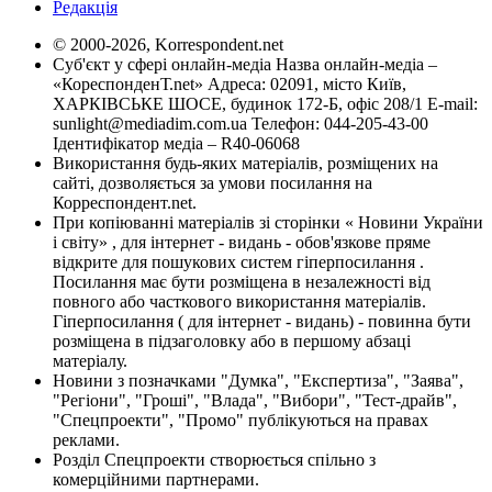
Редакція
© 2000-2026, Korrespondent.net
Суб'єкт у сфері онлайн-медіа Назва онлайн-медіа –
«КореспонденТ.net» Адреса: 02091, місто Київ,
ХАРКІВСЬКЕ ШОСЕ, будинок 172-Б, офіс 208/1 E-mail:
sunlight@mediadim.com.ua
Телефон: 044-205-43-00
Ідентифікатор медіа – R40-06068
Використання будь-яких матеріалів, розміщених на
сайті, дозволяється за умови посилання на
Корреспондент.net.
При копіюванні матеріалів зі сторінки « Новини України
і світу» , для інтернет - видань - обов'язкове пряме
відкрите для пошукових систем гіперпосилання .
Посилання має бути розміщена в незалежності від
повного або часткового використання матеріалів.
Гіперпосилання ( для інтернет - видань) - повинна бути
розміщена в підзаголовку або в першому абзаці
матеріалу.
Новини з позначками "Думка", "Експертиза", "Заява",
"Регіони", "Гроші", "Влада", "Вибори", "Тест-драйв",
"Спецпроекти", "Промо" публікуються на правах
реклами.
Розділ Спецпроекти створюється спільно з
комерційними партнерами.