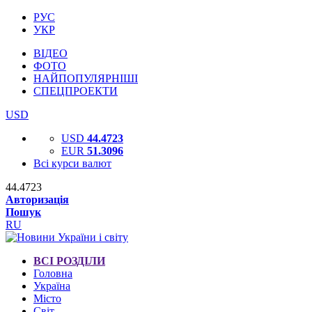
РУС
УКР
ВІДЕО
ФОТО
НАЙПОПУЛЯРНІШІ
СПЕЦПРОЕКТИ
USD
USD
44.4723
EUR
51.3096
Всі курси валют
44.4723
Авторизація
Пошук
RU
ВСІ РОЗДІЛИ
Головна
Україна
Місто
Світ