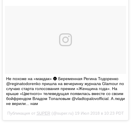
Не похоже на «макдак» 🌚 Беременная Регина Тодоренко
@reginatodorenko пришла на вечеринку журнала Glamour по
случаю старта голосования премии «Женщина года». На
крыше «Цветного» телеведущая появилась вместе со своим
бойфрендом Владом Топаловым @vladtopalovofficial. А люди
не верили... нам
Публикация от
SUPER
(@super.ru)
19 Июл 2018 в 10:23 PDT