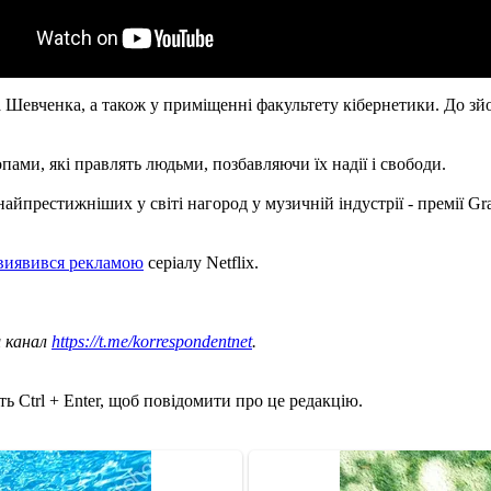
Шевченка, а також у приміщенні факультету кібернетики. До зйо
пами, які правлять людьми, позбавляючи їх надії і свободи.
з найпрестижніших у світі нагород у музичній індустрії - премії
 виявився рекламою
серіалу Netflix.
ш канал
https://t.me/korrespondentnet
.
ь Ctrl + Enter, щоб повідомити про це редакцію.