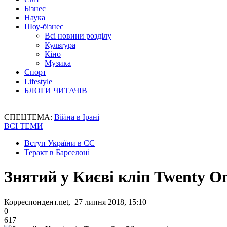
Бізнес
Наука
Шоу-бізнес
Всі новини розділу
Культура
Кіно
Музика
Спорт
Lifestyle
БЛОГИ ЧИТАЧІВ
СПЕЦТЕМА:
Війна в Ірані
ВСІ ТЕМИ
Вступ України в ЄС
Теракт в Барселоні
Знятий у Києві кліп Twenty One
Корреспондент.net, 27 липня 2018, 15:10
0
617