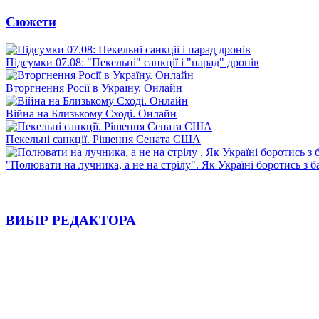
Сюжети
Підсумки 07.08: "Пекельні" санкції і "парад" дронів
Вторгнення Росії в Україну. Онлайн
Війна на Близькому Сході. Онлайн
Пекельні санкції. Рішення Сената США
"Полювати на лучника, а не на стрілу". Як Україні боротись з 
ВИБІР РЕДАКТОРА