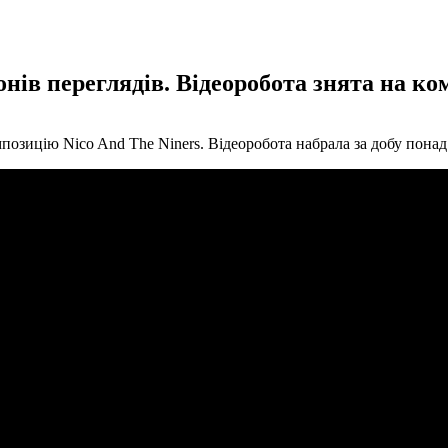
онів переглядів. Відеоробота знята на ко
мпозицію Nico And The Niners. Відеоробота набрала за добу понад