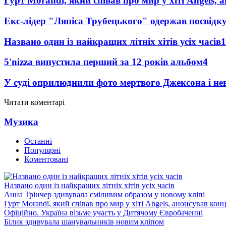
Гурт Morandi, який співав про мир у хіті Angels, 
Екс-лідер "Ляпіса Трубецького" одержав посвідк
Названо один із найкращих літніх хітів усіх часів
1
5'nizza випустила перший за 12 років альбом
4
У суді оприлюднили фото мертвого Джексона і нев
Читати коментарі
Музика
Останні
Популярні
Коментовані
Названо один із найкращих літніх хітів усіх часів
Анна Трінчер здивувала сміливим образом у новому кліпі
Гурт Morandi, який співав про мир у хіті Angels, анонсував конц
Офіційно. Україна візьме участь у Дитячому Євробаченні
Білик здивувала шанувальників новим кліпом