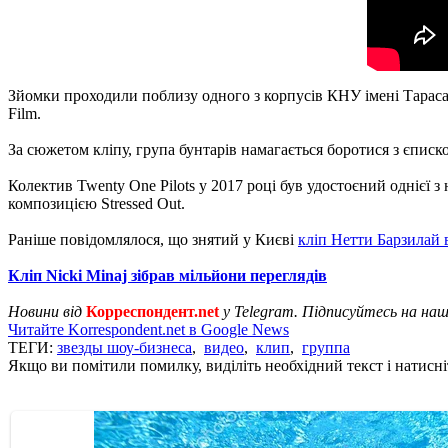
Зйомки проходили поблизу одного з корпусів КНУ імені Тараса 
Film.
За сюжетом кліпу, група бунтарів намагається боротися з єписко
Колектив Twenty One Pilots у 2017 році був удостоєний однієї 
композицією Stressed Out.
Раніше повідомлялося, що знятий у Києві
кліп Нетти Барзилай
Кліп Nicki Minaj зібрав мільйони переглядів
Новини від
Корреспондент.net
у Telegram. Підписуйтесь на на
Читайте Korrespondent.net в Google News
ТЕГИ:
звезды шоу-бизнеса
,
видео
,
клип
,
группа
Якщо ви помітили помилку, виділіть необхідний текст і натисніт