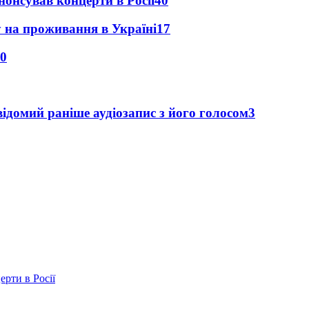
анонсував концерти в Росії
40
у на проживання в Україні
17
0
ідомий раніше аудіозапис з його голосом
3
ерти в Росії