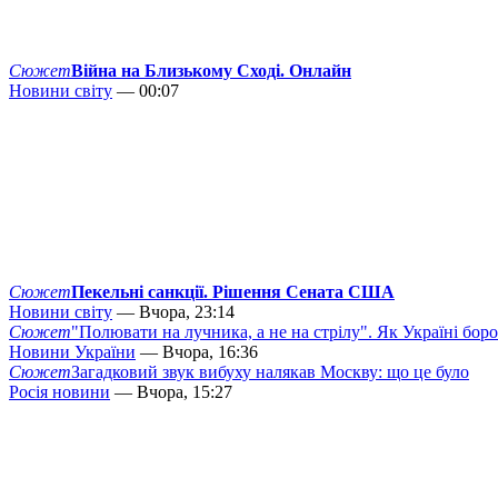
Сюжет
Війна на Близькому Сході. Онлайн
Новини світу
— 00:07
Сюжет
Пекельні санкції. Рішення Сената США
Новини світу
— Вчора, 23:14
Сюжет
"Полювати на лучника, а не на стрілу". Як Україні бор
Новини України
— Вчора, 16:36
Сюжет
Загадковий звук вибуху налякав Москву: що це було
Росія новини
— Вчора, 15:27