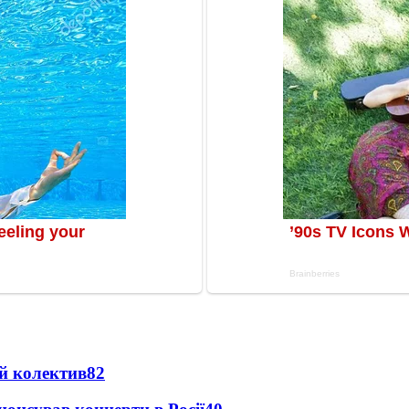
й колектив
82