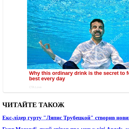
ЧИТАЙТЕ ТАКОЖ
Екс-лідер гурту "Ляпис Трубецкой" створив нови