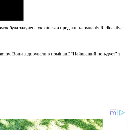
мок була залучена українська продакшн-компанія Radioaktive
 Grammy. Вони лідирували в номінації "Найкращий поп-дует" з