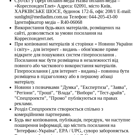
Суб'єкт у сфері онлайн-медіа Назва онлайн-медіа –
«КореспонденТ.net» Адреса: 02091, місто Київ,
ХАРКІВСЬКЕ ШОСЕ, будинок 172-Б, офіс 208/1 E-mail:
sunlight@mediadim.com.ua
Телефон: 044-205-43-00
Ідентифікатор медіа – R40-06068
Використання будь-яких матеріалів, розміщених на
сайті, дозволяється за умови посилання на
Корреспондент.net.
При копіюванні матеріалів зі сторінки « Новини України
і світу» , для інтернет - видань - обов'язкове пряме
відкрите для пошукових систем гіперпосилання .
Посилання має бути розміщена в незалежності від
повного або часткового використання матеріалів.
Гіперпосилання ( для інтернет - видань) - повинна бути
розміщена в підзаголовку або в першому абзаці
матеріалу.
Новини з позначками "Думка", "Експертиза", "Заява",
"Регіони", "Гроші", "Влада", "Вибори", "Тест-драйв",
"Спецпроекти", "Промо" публікуються на правах
реклами.
Розділ Спецпроекти створюється спільно з
комерційними партнерами.
Будь яке копіювання, публікація, передрук, чи наступне
поширення інформації, що містить посилання на
"Інтерфакс-Україна", EPA / UPG, суворо забороняється.