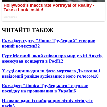
ЧИТАЙТЕ ТАКОЖ
Екс-лідер гурту "Ляпис Трубецкой" створив
новий колектив
32
Гурт Morandi, який співав про мир у хіті Angels,
анонсував концерти в Росії
12
У суді оприлюднили фото мертвого Джексона і
невідомий раніше аудіозапис з його голосом
10
Екс-лідер "Ляпіса Трубецького" одержав
посвідку на проживання в Україні
6
Названо один із найкращих літніх хітів усіх
часів
5