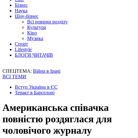
Бізнес
Наука
Шоу-бізнес
Всі новини розділу
Культура
Кіно
Музика
Спорт
Lifestyle
БЛОГИ ЧИТАЧІВ
СПЕЦТЕМА:
Війна в Ірані
ВСІ ТЕМИ
Вступ України в ЄС
Теракт в Барселоні
Американська співачка
повністю роздяглася для
чоловічого журналу