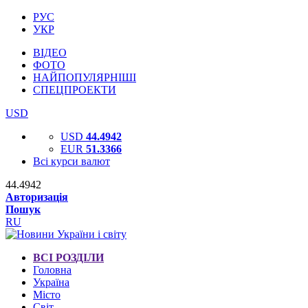
РУС
УКР
ВІДЕО
ФОТО
НАЙПОПУЛЯРНІШІ
СПЕЦПРОЕКТИ
USD
USD
44.4942
EUR
51.3366
Всі курси валют
44.4942
Авторизація
Пошук
RU
ВСІ РОЗДІЛИ
Головна
Україна
Місто
Світ