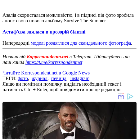
Азалія скористалася можливістю, і в підписі під фото зробила
анонс свого нового альбому Survive The Summer.
Астаф'єва знялася в прозорій білизні
Напередодні
моделі роздяглися для скандального фотографа
.
Новини від
Корреспондент.net
в Telegram. Підписуйтесь на
наш канал
https://t.me/korrespondentnet
Читайте Korrespondent.net в Google News
ТЕГИ:
фото
,
журнал
,
певица
,
Instagram
Якщо ви помітили помилку, виділіть необхідний текст і
натисніть Ctrl + Enter, щоб повідомити про це редакцію.