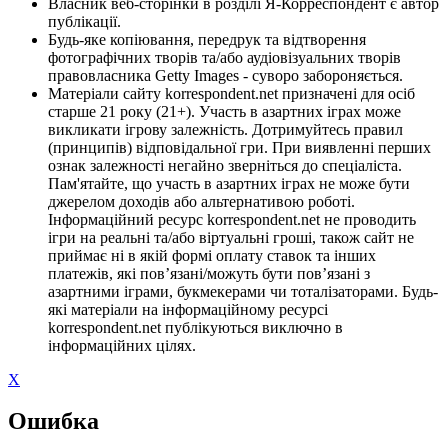
Власник веб-сторінки в розділі Я-Корреспондент є автор
публікації.
Будь-яке копіювання, передрук та відтворення
фотографічних творів та/або аудіовізуальних творів
правовласника Getty Images - суворо забороняється.
Матеріали сайту korrespondent.net призначені для осіб
старше 21 року (21+). Участь в азартних іграх може
викликати ігрову залежність. Дотримуйтесь правил
(принципів) відповідальної гри. При виявленні перших
ознак залежності негайно зверніться до спеціаліста.
Пам'ятайте, що участь в азартних іграх не може бути
джерелом доходів або альтернативою роботі.
Інформаційний ресурс korrespondent.net не проводить
ігри на реальні та/або віртуальні гроші, також сайт не
приймає ні в якій формі оплату ставок та інших
платежів, які пов’язані/можуть бути пов’язані з
азартними іграми, букмекерами чи тоталізаторами. Будь-
які матеріали на інформаційному ресурсі
korrespondent.net публікуються виключно в
інформаційних цілях.
X
Ошибка