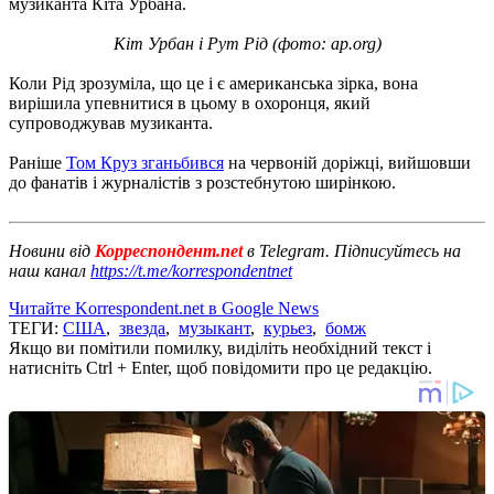
музиканта Кіта Урбана.
Кіт Урбан і Рут Рід (фото: ap.org)
Коли Рід зрозуміла, що це і є американська зірка, вона
вирішила упевнитися в цьому в охоронця, який
супроводжував музиканта.
Раніше
Том Круз зганьбився
на червоній доріжці, вийшовши
до фанатів і журналістів з розстебнутою ширінкою.
Новини від
Корреспондент.net
в Telegram. Підписуйтесь на
наш канал
https://t.me/korrespondentnet
Читайте Korrespondent.net в Google News
ТЕГИ:
США
,
звезда
,
музыкант
,
курьез
,
бомж
Якщо ви помітили помилку, виділіть необхідний текст і
натисніть Ctrl + Enter, щоб повідомити про це редакцію.