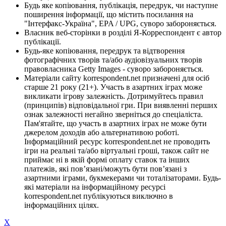
Будь яке копіювання, публікація, передрук, чи наступне
поширення інформації, що містить посилання на
"Інтерфакс-Україна", EPA / UPG, суворо забороняється.
Власник веб-сторінки в розділі Я-Корреспондент є автор
публікації.
Будь-яке копіювання, передрук та відтворення
фотографічних творів та/або аудіовізуальних творів
правовласника Getty Images - суворо забороняється.
Матеріали сайту korrespondent.net призначені для осіб
старше 21 року (21+). Участь в азартних іграх може
викликати ігрову залежність. Дотримуйтесь правил
(принципів) відповідальної гри. При виявленні перших
ознак залежності негайно зверніться до спеціаліста.
Пам'ятайте, що участь в азартних іграх не може бути
джерелом доходів або альтернативою роботі.
Інформаційний ресурс korrespondent.net не проводить
ігри на реальні та/або віртуальні гроші, також сайт не
приймає ні в якій формі оплату ставок та інших
платежів, які пов’язані/можуть бути пов’язані з
азартними іграми, букмекерами чи тоталізаторами. Будь-
які матеріали на інформаційному ресурсі
korrespondent.net публікуються виключно в
інформаційних цілях.
X