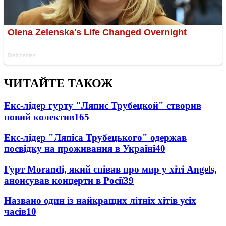
ЧИТАЙТЕ ТАКОЖ
Екс-лідер гурту "Ляпис Трубецкой" створив
новий колектив
165
Екс-лідер "Ляпіса Трубецького" одержав
посвідку на проживання в Україні
40
Гурт Morandi, який співав про мир у хіті Angels,
анонсував концерти в Росії
39
Названо один із найкращих літніх хітів усіх
часів
10