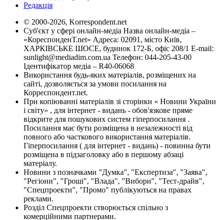
Редакція
© 2000-2026, Korrespondent.net
Суб'єкт у сфері онлайн-медіа Назва онлайн-медіа –
«КореспонденТ.net» Адреса: 02091, місто Київ,
ХАРКІВСЬКЕ ШОСЕ, будинок 172-Б, офіс 208/1 E-mail:
sunlight@mediadim.com.ua
Телефон: 044-205-43-00
Ідентифікатор медіа – R40-06068
Використання будь-яких матеріалів, розміщених на
сайті, дозволяється за умови посилання на
Корреспондент.net.
При копіюванні матеріалів зі сторінки « Новини України
і світу» , для інтернет - видань - обов'язкове пряме
відкрите для пошукових систем гіперпосилання .
Посилання має бути розміщена в незалежності від
повного або часткового використання матеріалів.
Гіперпосилання ( для інтернет - видань) - повинна бути
розміщена в підзаголовку або в першому абзаці
матеріалу.
Новини з позначками "Думка", "Експертиза", "Заява",
"Регіони", "Гроші", "Влада", "Вибори", "Тест-драйв",
"Спецпроекти", "Промо" публікуються на правах
реклами.
Розділ Спецпроекти створюється спільно з
комерційними партнерами.