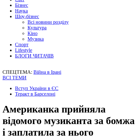
Бізнес
Наука
Шоу-бізнес
Всі новини розділу
Культура
Кіно
Музика
Спорт
Lifestyle
БЛОГИ ЧИТАЧІВ
СПЕЦТЕМА:
Війна в Ірані
ВСІ ТЕМИ
Вступ України в ЄС
Теракт в Барселоні
Американка прийняла
відомого музиканта за бомжа
і заплатила за нього