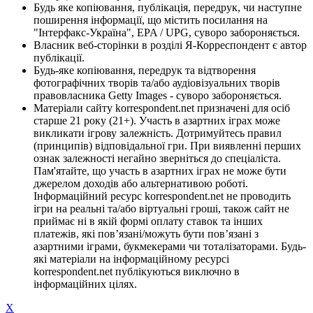
Будь яке копіювання, публікація, передрук, чи наступне
поширення інформації, що містить посилання на
"Інтерфакс-Україна", EPA / UPG, суворо забороняється.
Власник веб-сторінки в розділі Я-Корреспондент є автор
публікації.
Будь-яке копіювання, передрук та відтворення
фотографічних творів та/або аудіовізуальних творів
правовласника Getty Images - суворо забороняється.
Матеріали сайту korrespondent.net призначені для осіб
старше 21 року (21+). Участь в азартних іграх може
викликати ігрову залежність. Дотримуйтесь правил
(принципів) відповідальної гри. При виявленні перших
ознак залежності негайно зверніться до спеціаліста.
Пам'ятайте, що участь в азартних іграх не може бути
джерелом доходів або альтернативою роботі.
Інформаційний ресурс korrespondent.net не проводить
ігри на реальні та/або віртуальні гроші, також сайт не
приймає ні в якій формі оплату ставок та інших
платежів, які пов’язані/можуть бути пов’язані з
азартними іграми, букмекерами чи тоталізаторами. Будь-
які матеріали на інформаційному ресурсі
korrespondent.net публікуються виключно в
інформаційних цілях.
X