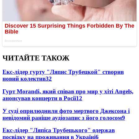
ЧИТАЙТЕ ТАКОЖ
Екс-лідер гурту "Ляпис Трубецкой" створив
новий колектив
32
Гурт Morandi, який співав про мир у хіті Angels,
анонсував концерти в Росії
12
У суді оприлюднили фото мертвого Джексона і
невідомий раніше аудіозапис з його голосом
9
Екс-лідер "Ляпіса Трубецького" одержав
посвідку на проживання в Україні
6