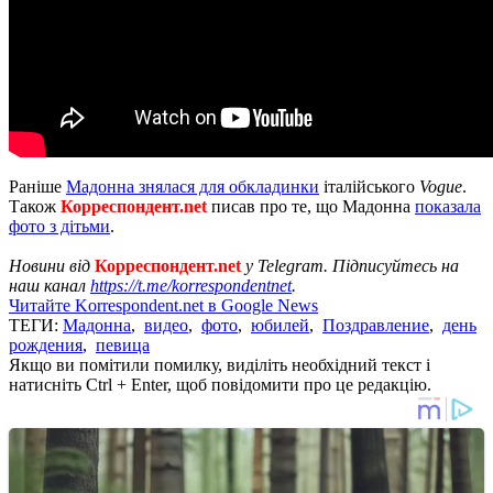
Раніше
Мадонна знялася для обкладинки
італійського
Vogue
.
Також
Корреспондент.net
писав про те, що Мадонна
показала
фото з дітьми
.
Новини від
Корреспондент.net
у Telegram. Підписуйтесь на
наш канал
https://t.me/korrespondentnet
.
Читайте Korrespondent.net в Google News
ТЕГИ:
Мадонна
,
видео
,
фото
,
юбилей
,
Поздравление
,
день
рождения
,
певица
Якщо ви помітили помилку, виділіть необхідний текст і
натисніть Ctrl + Enter, щоб повідомити про це редакцію.