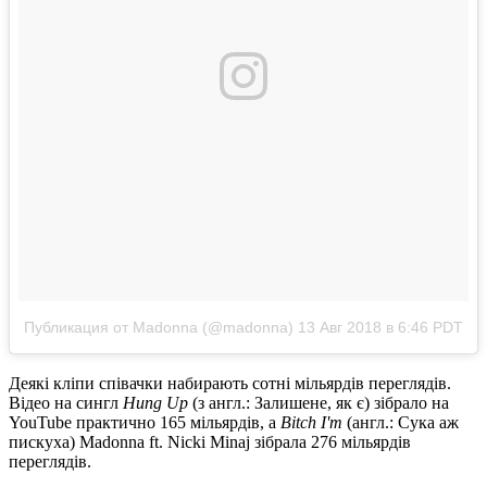
Публикация от Madonna (@madonna)
13 Авг 2018 в 6:46 PDT
Деякі кліпи співачки набирають сотні мільярдів переглядів.
Відео на сингл
Hung Up
(з англ.: Залишене, як є) зібрало на
YouTube практично 165 мільярдів, а
Bitch I'm
(англ.: Сука аж
пискуха) Madonna ft. Nicki Minaj зібрала 276 мільярдів
переглядів.