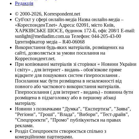
Редакція
© 2000-2026, Korrespondent.net
Суб'єкт у сфері онлайн-медіа Назва онлайн-медіа –
«КореспонденТ.net» Адреса: 02091, місто Київ,
ХАРКІВСЬКЕ ШОСЕ, будинок 172-Б, офіс 208/1 E-mail:
sunlight@mediadim.com.ua
Телефон: 044-205-43-00
Ідентифікатор медіа – R40-06068
Використання будь-яких матеріалів, розміщених на
сайті, дозволяється за умови посилання на
Корреспондент.net.
При копіюванні матеріалів зі сторінки « Новини України
і світу» , для інтернет - видань - обов'язкове пряме
відкрите для пошукових систем гіперпосилання .
Посилання має бути розміщена в незалежності від
повного або часткового використання матеріалів.
Гіперпосилання ( для інтернет - видань) - повинна бути
розміщена в підзаголовку або в першому абзаці
матеріалу.
Новини з позначками "Думка", "Експертиза", "Заява",
"Регіони", "Гроші", "Влада", "Вибори", "Тест-драйв",
"Спецпроекти", "Промо" публікуються на правах
реклами.
Розділ Спецпроекти створюється спільно з
комерційними партнерами.