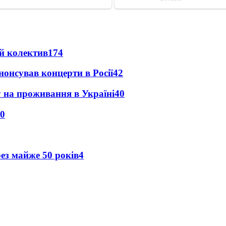
й колектив
174
анонсував концерти в Росії
42
у на проживання в Україні
40
0
рез майже 50 років
4