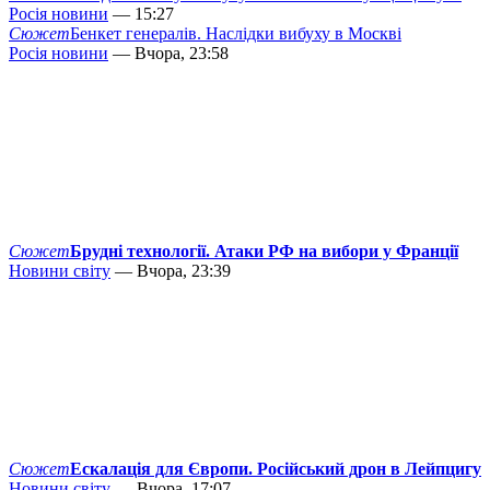
Росія новини
— 15:27
Сюжет
Бенкет генералів. Наслідки вибуху в Москві
Росія новини
— Вчора, 23:58
Сюжет
Брудні технології. Атаки РФ на вибори у Франції
Новини світу
— Вчора, 23:39
Сюжет
Ескалація для Європи. Російський дрон в Лейпцигу
Новини світу
— Вчора, 17:07