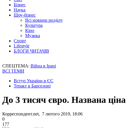
Бізнес
Наука
Шоу-бізнес
Всі новини розділу
Культура
Кіно
Музика
Спорт
Lifestyle
БЛОГИ ЧИТАЧІВ
СПЕЦТЕМА:
Війна в Ірані
ВСІ ТЕМИ
Вступ України в ЄС
Теракт в Барселоні
До 3 тисяч євро. Названа цін
Корреспондент.net, 7 лютого 2019, 18:06
0
177