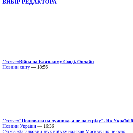
ВИБІР РЕДАКТОРА
Сюжет
Війна на Близькому Сході. Онлайн
Новини світу
— 18:56
Сюжет
"Полювати на лучника, а не на стрілу". Як Україні 
Новини України
— 16:36
Сюжет
Загадковий звук вибуху налякав Москву: що це було