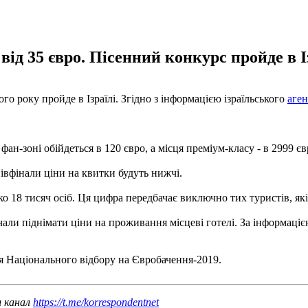
ід 35 євро. Пісенний конкурс пройде в Із
го року пройде в Ізраїлі. Згідно з інформацією ізраїльського
аген
ан-зоні обійдеться в 120 євро, а місця преміум-класу - в 2999 єв
півфінали ціни на квитки будуть нижчі.
о 18 тисяч осіб. Ця цифра передбачає виключно тих туристів, які
очали піднімати ціни на проживання місцеві готелі. За інформаці
я Національного відбору на Євробачення-2019.
ш канал
https://t.me/korrespondentnet