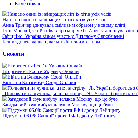
Коментовані
Названо один із найкращих літніх хітів усіх часів
Анна Трінчер здивувала сміливим образом у новому кліпі
Гурт Morandi, який співав про мир у хіті Angels, анонсував конц
Офіційно. Україна візьме участь у Дитячому Євробаченні
Білик здивувала шанувальників новим кліпом
Сюжети
Вторгнення Росії в Україну. Онлайн
Війна на Близькому Сході. Онлайн
"Полювати на лучника, а не на стрілу". Як Україні боротись з 
Загадковий звук вибуху налякав Москву: що це було
Підсумки 06.08: Санкції проти РФ і дрон у Лейпцигу