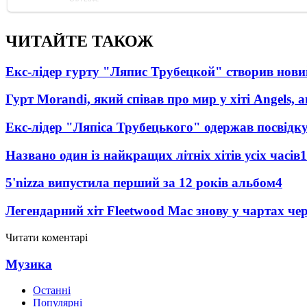
ЧИТАЙТЕ ТАКОЖ
Екс-лідер гурту "Ляпис Трубецкой" створив нови
Гурт Morandi, який співав про мир у хіті Angels, 
Екс-лідер "Ляпіса Трубецького" одержав посвідк
Названо один із найкращих літніх хітів усіх часів
1
5'nizza випустила перший за 12 років альбом
4
Легендарний хіт Fleetwood Mac знову у чартах че
Читати коментарі
Музика
Останні
Популярні