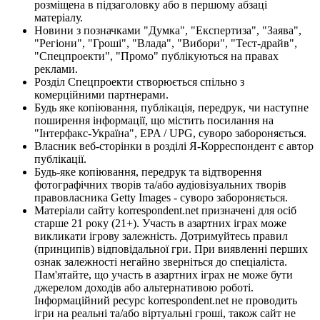
розміщена в підзаголовку або в першому абзаці
матеріалу.
Новини з позначками "Думка", "Експертиза", "Заява",
"Регіони", "Гроші", "Влада", "Вибори", "Тест-драйв",
"Спецпроекти", "Промо" публікуються на правах
реклами.
Розділ Спецпроекти створюється спільно з
комерційними партнерами.
Будь яке копіювання, публікація, передрук, чи наступне
поширення інформації, що містить посилання на
"Інтерфакс-Україна", EPA / UPG, суворо забороняється.
Власник веб-сторінки в розділі Я-Корреспондент є автор
публікації.
Будь-яке копіювання, передрук та відтворення
фотографічних творів та/або аудіовізуальних творів
правовласника Getty Images - суворо забороняється.
Матеріали сайту korrespondent.net призначені для осіб
старше 21 року (21+). Участь в азартних іграх може
викликати ігрову залежність. Дотримуйтесь правил
(принципів) відповідальної гри. При виявленні перших
ознак залежності негайно зверніться до спеціаліста.
Пам'ятайте, що участь в азартних іграх не може бути
джерелом доходів або альтернативою роботі.
Інформаційний ресурс korrespondent.net не проводить
ігри на реальні та/або віртуальні гроші, також сайт не