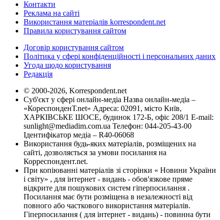
Контакти
Реклама на сайті
Використання матеріалів korrespondent.net
Правила користування сайтом
Договір користування сайтом
Політика у сфері конфіденційності і персональних даних
Угода щодо користування
Редакція
© 2000-2026, Korrespondent.net
Суб'єкт у сфері онлайн-медіа Назва онлайн-медіа –
«КореспонденТ.net» Адреса: 02091, місто Київ,
ХАРКІВСЬКЕ ШОСЕ, будинок 172-Б, офіс 208/1 E-mail:
sunlight@mediadim.com.ua
Телефон: 044-205-43-00
Ідентифікатор медіа – R40-06068
Використання будь-яких матеріалів, розміщених на
сайті, дозволяється за умови посилання на
Корреспондент.net.
При копіюванні матеріалів зі сторінки « Новини України
і світу» , для інтернет - видань - обов'язкове пряме
відкрите для пошукових систем гіперпосилання .
Посилання має бути розміщена в незалежності від
повного або часткового використання матеріалів.
Гіперпосилання ( для інтернет - видань) - повинна бути