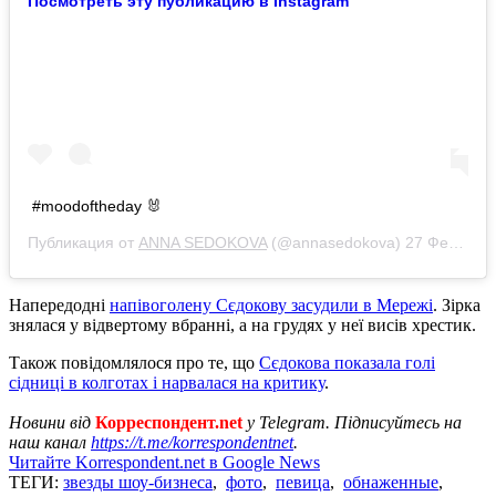
Посмотреть эту публикацию в Instagram
#moodoftheday 🐰
Публикация от
ANNA SEDOKOVA
(@annasedokova)
27 Фев 2019 в 2:11 PST
Напередодні
напівоголену Сєдокову засудили в Мережі
. Зірка
знялася у відвертому вбранні, а на грудях у неї висів хрестик.
Також повідомлялося про те, що
Сєдокова показала голі
сідниці в колготах і нарвалася на критику
.
Новини від
Корреспондент.net
у Telegram. Підписуйтесь на
наш канал
https://t.me/korrespondentnet
.
Читайте Korrespondent.net в Google News
ТЕГИ:
звезды шоу-бизнеса
,
фото
,
певица
,
обнаженные
,