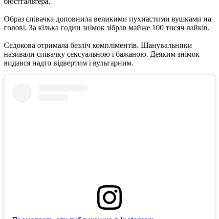
бюстгальтера.
Образ співачка доповнила великими пухнастими вушками на
голові. За кілька годин знімок зібрав майже 100 тисяч лайків.
Сєдокова отримала безліч компліментів. Шанувальники
називали співачку сексуальною і бажаною. Деяким знімок
видався надто відвертим і вульгарним.