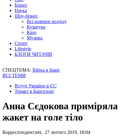
Бізнес
Наука
Шоу-бізнес
Всі новини розділу
Культура
Кіно
Музика
Спорт
Lifestyle
БЛОГИ ЧИТАЧІВ
СПЕЦТЕМА:
Війна в Ірані
ВСІ ТЕМИ
Вступ України в ЄС
Теракт в Барселоні
Анна Сєдокова приміряла
жакет на голе тіло
Корреспондент.net, 27 лютого 2019, 18:04