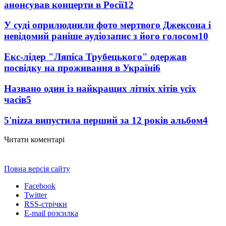
анонсував концерти в Росії
12
У суді оприлюднили фото мертвого Джексона і
невідомий раніше аудіозапис з його голосом
10
Екс-лідер "Ляпіса Трубецького" одержав
посвідку на проживання в Україні
6
Названо один із найкращих літніх хітів усіх
часів
5
5'nizza випустила перший за 12 років альбом
4
Читати коментарі
Повна версія сайту
Facebook
Twitter
RSS-стрічки
E-mail розсилка