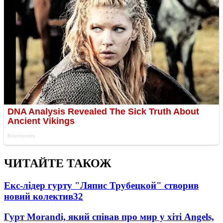
ЧИТАЙТЕ ТАКОЖ
Екс-лідер гурту "Ляпис Трубецкой" створив
новий колектив
32
Гурт Morandi, який співав про мир у хіті Angels,