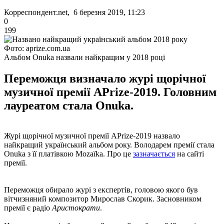
Корреспондент.net, 6 березня 2019, 11:23
0
199
Фото: aprize.com.ua
Альбом Onuka назвали найкращим у 2018 році
Переможця визначало журі щорічної
музичної премії APrize-2019. Головним
лауреатом стала Onuka.
Журі щорічної музичної премії APrize-2019 назвало
найкращий український альбом року. Володарем премії стала
Onuka з її платівкою Mоzaїka. Про це
зазначається
на сайті
премії.
Переможця обирало журі з експертів, головою якого був
вітчизняний композитор Мирослав Скорик. Засновником
премії є радіо
Аристократи
.