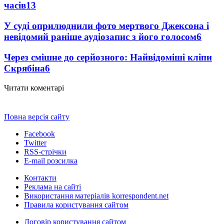
часів
13
У суді оприлюднили фото мертвого Джексона і
невідомий раніше аудіозапис з його голосом
6
Через смішне до серйозного: Найвідоміші кліпи
Скрябіна
6
Читати коментарі
Повна версія сайту
Facebook
Twitter
RSS-стрічки
E-mail розсилка
Контакти
Реклама на сайті
Використання матеріалів korrespondent.net
Правила користування сайтом
Договір користування сайтом