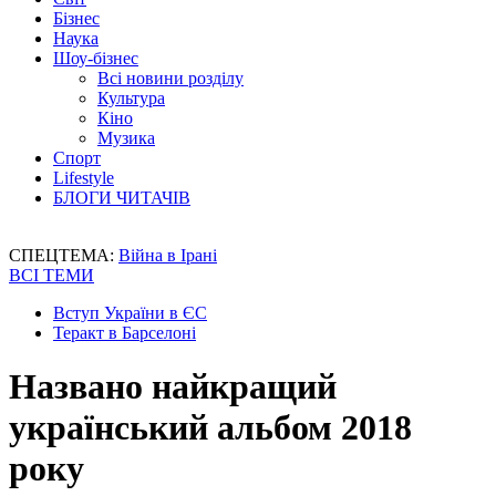
Бізнес
Наука
Шоу-бізнес
Всі новини розділу
Культура
Кіно
Музика
Спорт
Lifestyle
БЛОГИ ЧИТАЧІВ
СПЕЦТЕМА:
Війна в Ірані
ВСІ ТЕМИ
Вступ України в ЄС
Теракт в Барселоні
Названо найкращий
український альбом 2018
року