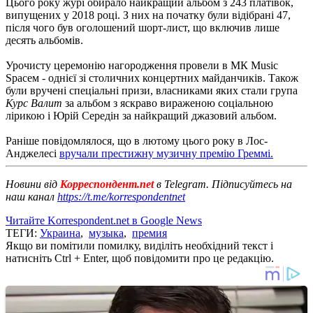
Цього року журі обирало найкращий альбом з 243 платівок,
випущених у 2018 році. З них на початку були відібрані 47,
після чого був оголошений шорт-лист, що включив лише
десять альбомів.
Урочисту церемонію нагородження провели в МК Music
Spaceм - однієї зі столичних концертних майданчиків. Також
були вручені спеціальні призи, власниками яких стали група
Курс Валuт
за альбом з яскраво вираженою соціальною
лірикою і Юрій Середін за найкращий джазовий альбом.
Раніше повідомлялося, що в лютому цього року в Лос-
Анджелесі
вручали престижну музичну премію Греммі.
Новини від
Корреспондент.net
в Telegram. Підписуйтесь на
наш канал
https://t.me/korrespondentnet
Читайте Korrespondent.net в Google News
ТЕГИ:
Украина
,
музыка
,
премия
Якщо ви помітили помилку, виділіть необхідний текст і
натисніть Ctrl + Enter, щоб повідомити про це редакцію.