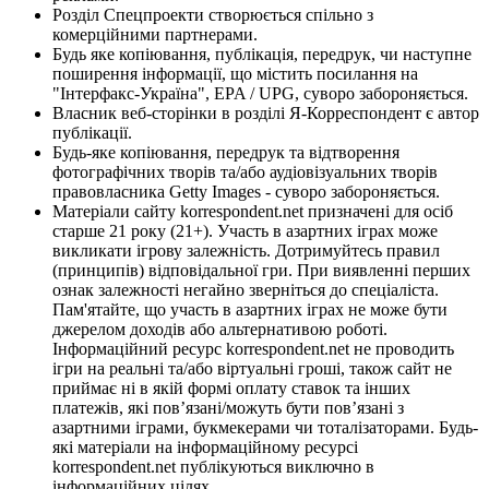
Розділ Спецпроекти створюється спільно з
комерційними партнерами.
Будь яке копіювання, публікація, передрук, чи наступне
поширення інформації, що містить посилання на
"Інтерфакс-Україна", EPA / UPG, суворо забороняється.
Власник веб-сторінки в розділі Я-Корреспондент є автор
публікації.
Будь-яке копіювання, передрук та відтворення
фотографічних творів та/або аудіовізуальних творів
правовласника Getty Images - суворо забороняється.
Матеріали сайту korrespondent.net призначені для осіб
старше 21 року (21+). Участь в азартних іграх може
викликати ігрову залежність. Дотримуйтесь правил
(принципів) відповідальної гри. При виявленні перших
ознак залежності негайно зверніться до спеціаліста.
Пам'ятайте, що участь в азартних іграх не може бути
джерелом доходів або альтернативою роботі.
Інформаційний ресурс korrespondent.net не проводить
ігри на реальні та/або віртуальні гроші, також сайт не
приймає ні в якій формі оплату ставок та інших
платежів, які пов’язані/можуть бути пов’язані з
азартними іграми, букмекерами чи тоталізаторами. Будь-
які матеріали на інформаційному ресурсі
korrespondent.net публікуються виключно в
інформаційних цілях.