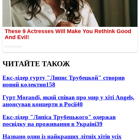
ЧИТАЙТЕ ТАКОЖ
Екс-лідер гурту "Ляпис Трубецкой" створив
новий колектив
158
Гурт Morandi, який співав про мир у хіті Angels,
анонсував концерти в Росії
40
Екс-лідер "Ляпіса Трубецького" одержав
посвідку на проживання в Україні
39
Названо один із найкращих літніх хітів усіх