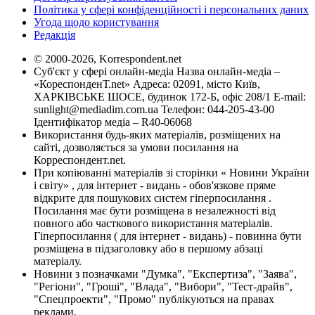
Політика у сфері конфіденційності і персональних даних
Угода щодо користування
Редакція
© 2000-2026, Korrespondent.net
Суб'єкт у сфері онлайн-медіа Назва онлайн-медіа –
«КореспонденТ.net» Адреса: 02091, місто Київ,
ХАРКІВСЬКЕ ШОСЕ, будинок 172-Б, офіс 208/1 E-mail:
sunlight@mediadim.com.ua
Телефон: 044-205-43-00
Ідентифікатор медіа – R40-06068
Використання будь-яких матеріалів, розміщених на
сайті, дозволяється за умови посилання на
Корреспондент.net.
При копіюванні матеріалів зі сторінки « Новини України
і світу» , для інтернет - видань - обов'язкове пряме
відкрите для пошукових систем гіперпосилання .
Посилання має бути розміщена в незалежності від
повного або часткового використання матеріалів.
Гіперпосилання ( для інтернет - видань) - повинна бути
розміщена в підзаголовку або в першому абзаці
матеріалу.
Новини з позначками "Думка", "Експертиза", "Заява",
"Регіони", "Гроші", "Влада", "Вибори", "Тест-драйв",
"Спецпроекти", "Промо" публікуються на правах
реклами.