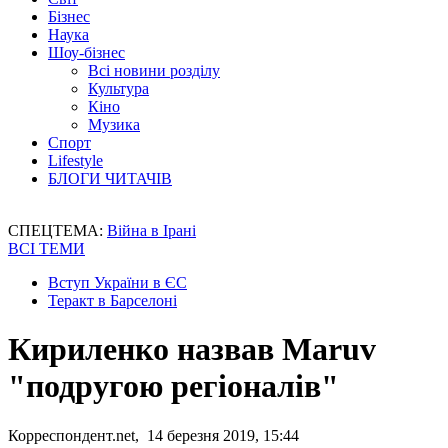
Бізнес
Наука
Шоу-бізнес
Всі новини розділу
Культура
Кіно
Музика
Спорт
Lifestyle
БЛОГИ ЧИТАЧІВ
СПЕЦТЕМА:
Війна в Ірані
ВСІ ТЕМИ
Вступ України в ЄС
Теракт в Барселоні
Кириленко назвав Maruv
"подругою регіоналів"
Корреспондент.net, 14 березня 2019, 15:44