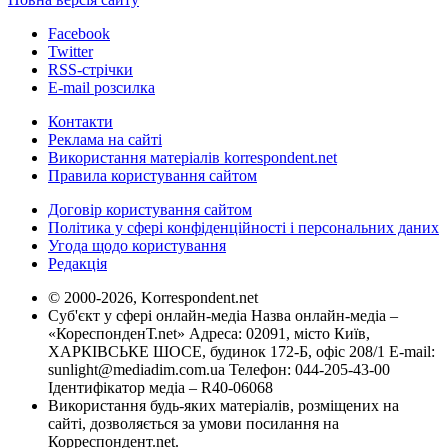
Facebook
Twitter
RSS-стрічки
E-mail розсилка
Контакти
Реклама на сайті
Використання матеріалів korrespondent.net
Правила користування сайтом
Договір користування сайтом
Політика у сфері конфіденційності і персональних даних
Угода щодо користування
Редакція
© 2000-2026, Korrespondent.net
Суб'єкт у сфері онлайн-медіа Назва онлайн-медіа –
«КореспонденТ.net» Адреса: 02091, місто Київ,
ХАРКІВСЬКЕ ШОСЕ, будинок 172-Б, офіс 208/1 E-mail:
sunlight@mediadim.com.ua
Телефон: 044-205-43-00
Ідентифікатор медіа – R40-06068
Використання будь-яких матеріалів, розміщених на
сайті, дозволяється за умови посилання на
Корреспондент.net.