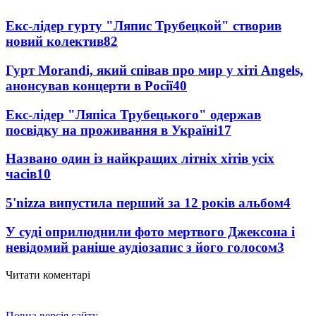
Екс-лідер гурту "Ляпис Трубецкой" створив
новий колектив
82
Гурт Morandi, який співав про мир у хіті Angels,
анонсував концерти в Росії
40
Екс-лідер "Ляпіса Трубецького" одержав
посвідку на проживання в Україні
17
Названо один із найкращих літніх хітів усіх
часів
10
5'nizza випустила перший за 12 років альбом
4
У суді оприлюднили фото мертвого Джексона і
невідомий раніше аудіозапис з його голосом
3
Читати коментарі
Повна версія сайту