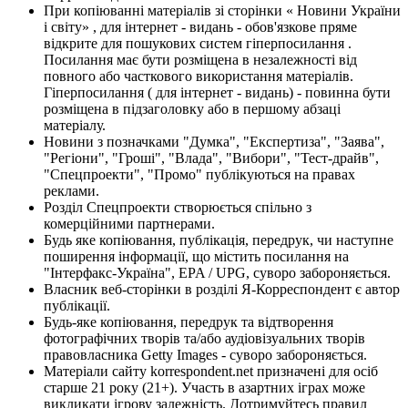
При копіюванні матеріалів зі сторінки « Новини України
і світу» , для інтернет - видань - обов'язкове пряме
відкрите для пошукових систем гіперпосилання .
Посилання має бути розміщена в незалежності від
повного або часткового використання матеріалів.
Гіперпосилання ( для інтернет - видань) - повинна бути
розміщена в підзаголовку або в першому абзаці
матеріалу.
Новини з позначками "Думка", "Експертиза", "Заява",
"Регіони", "Гроші", "Влада", "Вибори", "Тест-драйв",
"Спецпроекти", "Промо" публікуються на правах
реклами.
Розділ Спецпроекти створюється спільно з
комерційними партнерами.
Будь яке копіювання, публікація, передрук, чи наступне
поширення інформації, що містить посилання на
"Інтерфакс-Україна", EPA / UPG, суворо забороняється.
Власник веб-сторінки в розділі Я-Корреспондент є автор
публікації.
Будь-яке копіювання, передрук та відтворення
фотографічних творів та/або аудіовізуальних творів
правовласника Getty Images - суворо забороняється.
Матеріали сайту korrespondent.net призначені для осіб
старше 21 року (21+). Участь в азартних іграх може
викликати ігрову залежність. Дотримуйтесь правил