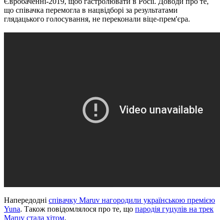
Євробаченні-2019, щоб гастролювати в Росії. Доводи про те,
що співачка перемогла в нацвідборі за результатами
глядацького голосування, не переконали віце-прем'єра.
Напередодні
співачку Maruv нагородили українською премією
Yuna
. Також повідомлялося про те, що
пародія гуцулів на трек
Maruv стала хітом
.