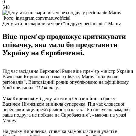
0
548
Фото: instagram.com/maruvofficial
Депутати посварилися через "подругу регіоналів" Maruv
Віце-прем'єр продовжує критикувати
співачку, яка мала би представити
Україну на Євробаченні.
Під час засідання Верховної Ради віце-прем'єр-міністр України
В'ячеслав Кириленко назвав співачку Maruv "подругою
регіоналів". Відповідний ролик опубліковано на офіційному
YouTube-каналі
112 каналу
.
Між Кириленком і депутатом від Опозиційного блоку
Василем Німченком виникла суперечка. Під час словесної
перепалки віце-прем'єр-міністр сказав: "Я співчуваю вам, що
ваша подруга не поїхала на Євробачення", - маючи на увазі
Maruv.
На думку Кириленка, співачка відмовилася від участі в