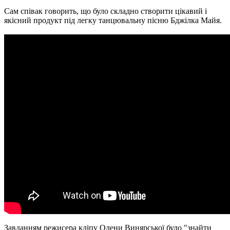
Сам співак говорить, що було складно створити цікавий і
якісний продукт під легку танцювальну пісню Бджілка Майя.
Завданням режисера кліпу Олени Винярської було "знайти