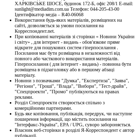
ХАРКІВСЬКЕ ШОСЕ, будинок 172-Б, офіс 208/1 E-mail:
sunlight@mediadim.com.ua
Телефон: 044-205-43-00
Ідентифікатор медіа – R40-06068
Використання будь-яких матеріалів, розміщених на
сайті, дозволяється за умови посилання на
Корреспондент.net.
При копіюванні матеріалів зі сторінки « Новини України
і світу» , для інтернет - видань - обов'язкове пряме
відкрите для пошукових систем гіперпосилання .
Посилання має бути розміщена в незалежності від
повного або часткового використання матеріалів.
Гіперпосилання ( для інтернет - видань) - повинна бути
розміщена в підзаголовку або в першому абзаці
матеріалу.
Новини з позначками "Думка", "Експертиза", "Заява",
"Регіони", "Гроші", "Влада", "Вибори", "Тест-драйв",
"Спецпроекти", "Промо" публікуються на правах
реклами.
Розділ Спецпроекти створюється спільно з
комерційними партнерами.
Будь яке копіювання, публікація, передрук, чи наступне
поширення інформації, що містить посилання на
"Інтерфакс-Україна", EPA / UPG, суворо забороняється.
Власник веб-сторінки в розділі Я-Корреспондент є автор
публікації.