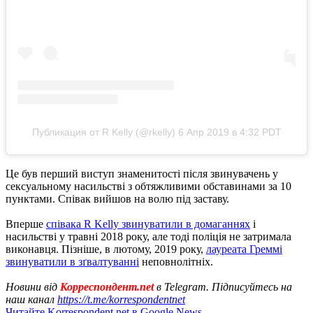
Публикация от R Kelly (@rkelly)
6 Апр 2019 в 4:32 PDT
Це був перший виступ знаменитості після звинувачень у
сексуальному насильстві з обтяжливими обставинами за 10
пунктами. Співак вийшов на волю під заставу.
Вперше
співака R Kelly звинуватили в домаганнях
і
насильстві у травні 2018 року, але тоді поліція не затримала
виконавця. Пізніше, в лютому, 2019 року,
лауреата Греммі
звинуватили в зґвалтуванні
неповнолітніх.
Новини від
Корреспондент.net
в Telegram. Підписуйтесь на
наш канал
https://t.me/korrespondentnet
Читайте Korrespondent.net в Google News