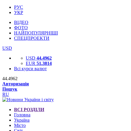
РУС
УКР
ВІДЕО
ФОТО
НАЙПОПУЛЯРНІШІ
СПЕЦПРОЕКТИ
USD
USD
44.4962
EUR
51.3814
Всі курси валют
44.4962
Авторизація
Пошук
RU
ВСІ РОЗДІЛИ
Головна
Україна
Місто
Світ