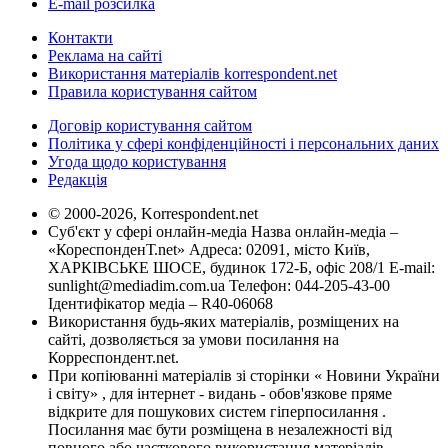
E-mail розсилка
Контакти
Реклама на сайті
Використання матеріалів korrespondent.net
Правила користування сайтом
Договір користування сайтом
Політика у сфері конфіденційності і персональних даних
Угода щодо користування
Редакція
© 2000-2026, Korrespondent.net
Суб'єкт у сфері онлайн-медіа Назва онлайн-медіа –
«КореспонденТ.net» Адреса: 02091, місто Київ,
ХАРКІВСЬКЕ ШОСЕ, будинок 172-Б, офіс 208/1 E-mail:
sunlight@mediadim.com.ua
Телефон: 044-205-43-00
Ідентифікатор медіа – R40-06068
Використання будь-яких матеріалів, розміщених на
сайті, дозволяється за умови посилання на
Корреспондент.net.
При копіюванні матеріалів зі сторінки « Новини України
і світу» , для інтернет - видань - обов'язкове пряме
відкрите для пошукових систем гіперпосилання .
Посилання має бути розміщена в незалежності від
повного або часткового використання матеріалів.