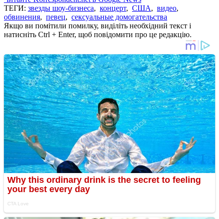
ТЕГИ:
звезды шоу-бизнеса
,
концерт
,
США
,
видео
,
обвинения
,
певец
,
сексуальные домогательства
Якщо ви помітили помилку, виділіть необхідний текст і
натисніть Ctrl + Enter, щоб повідомити про це редакцію.