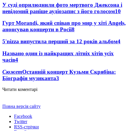
У суді оприлюднили фото мертвого Джексона і
невідомий раніше аудіозапис з його голосом
10
Гурт Morandi, який співав про мир у хіті Angels,
анонсував концерти в Росії
8
5'nizza випустила перший за 12 років альбом
4
Названо один із найкращих літніх хітів усіх
часів
4
Сюжет
Останній концерт Кузьми Скрябіна:
Біографія музиканта
3
Читати коментарі
Повна версія сайту
Facebook
Twitter
RSS-стрічки