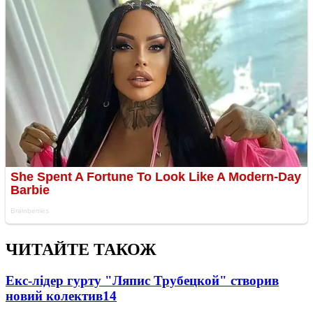
ЧИТАЙТЕ ТАКОЖ
Екс-лідер гурту "Ляпис Трубецкой" створив
новий колектив
14