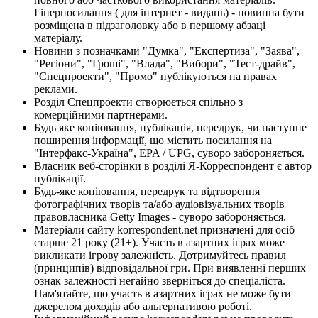
Гіперпосилання ( для інтернет - видань) - повинна бути
розміщена в підзаголовку або в першому абзаці
матеріалу.
Новини з позначками "Думка", "Експертиза", "Заява",
"Регіони", "Гроші", "Влада", "Вибори", "Тест-драйв",
"Спецпроекти", "Промо" публікуються на правах
реклами.
Розділ Спецпроекти створюється спільно з
комерційними партнерами.
Будь яке копіювання, публікація, передрук, чи наступне
поширення інформації, що містить посилання на
"Інтерфакс-Україна", EPA / UPG, суворо забороняється.
Власник веб-сторінки в розділі Я-Корреспондент є автор
публікації.
Будь-яке копіювання, передрук та відтворення
фотографічних творів та/або аудіовізуальних творів
правовласника Getty Images - суворо забороняється.
Матеріали сайту korrespondent.net призначені для осіб
старше 21 року (21+). Участь в азартних іграх може
викликати ігрову залежність. Дотримуйтесь правил
(принципів) відповідальної гри. При виявленні перших
ознак залежності негайно зверніться до спеціаліста.
Пам'ятайте, що участь в азартних іграх не може бути
джерелом доходів або альтернативою роботі.