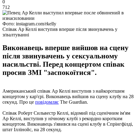
0
712
Фото: instagram.com/rkelly
Співак Ар Келлі виступив вперше після звинувачень у
зґвалтуванні
Виконавець вперше вийшов на сцену
після звинувачень у сексуальному
насильстві. Перед концертом співак
просив ЗМІ "заспокоїтися".
Американський співак Ар Келлі виступив з найкоротшим
концертом у кар'єрі. Виконавець вийшов на сцену клубу на 28
секунд. Про це
повідомляє
The Guardian.
Співак Роберт Сильвестр Келлі, відомий під сценічним ім'ям
Ар Келлі, виступив у нічному клубі з рекордно коротким
концертом. Виконавець з'явився на сцені клубу в Спрінгфілді,
штат Іллінойс, на 28 секунд.