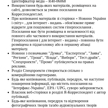
Ідентифікатор медіа – R40-06068
Використання будь-яких матеріалів, розміщених на
сайті, дозволяється за умови посилання на
Корреспондент.net.
При копіюванні матеріалів зі сторінки « Новини України
і світу» , для інтернет - видань - обов'язкове пряме
відкрите для пошукових систем гіперпосилання .
Посилання має бути розміщена в незалежності від
повного або часткового використання матеріалів.
Гіперпосилання ( для інтернет - видань) - повинна бути
розміщена в підзаголовку або в першому абзаці
матеріалу.
Новини з позначками "Думка", "Експертиза", "Заява",
"Регіони", "Гроші", "Влада", "Вибори", "Тест-драйв",
"Спецпроекти", "Промо" публікуються на правах
реклами.
Розділ Спецпроекти створюється спільно з
комерційними партнерами.
Будь яке копіювання, публікація, передрук, чи наступне
поширення інформації, що містить посилання на
"Інтерфакс-Україна", EPA / UPG, суворо забороняється.
Власник веб-сторінки в розділі Я-Корреспондент є автор
публікації.
Будь-яке копіювання, передрук та відтворення
фотографічних творів та/або аудіовізуальних творів