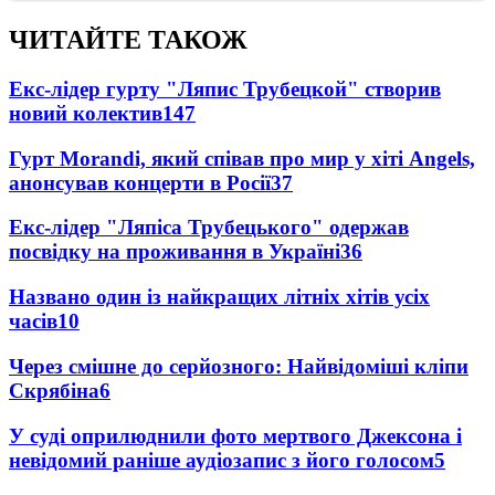
ЧИТАЙТЕ ТАКОЖ
Екс-лідер гурту "Ляпис Трубецкой" створив
новий колектив
147
Гурт Morandi, який співав про мир у хіті Angels,
анонсував концерти в Росії
37
Екс-лідер "Ляпіса Трубецького" одержав
посвідку на проживання в Україні
36
Названо один із найкращих літніх хітів усіх
часів
10
Через смішне до серйозного: Найвідоміші кліпи
Скрябіна
6
У суді оприлюднили фото мертвого Джексона і
невідомий раніше аудіозапис з його голосом
5