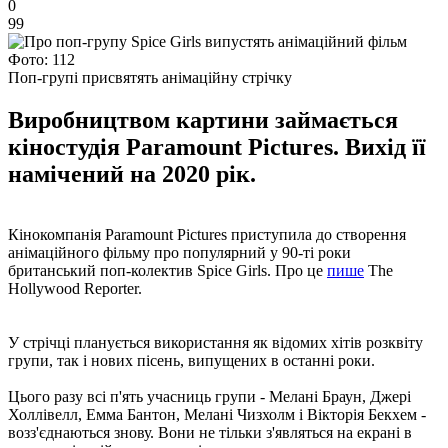
0
99
Фото: 112
Поп-групі присвятять анімаційну стрічку
Виробництвом картини займається
кіностудія Paramount Pictures. Вихід її
намічений на 2020 рік.
Кінокомпанія Paramount Pictures приступила до створення
анімаційного фільму про популярний у 90-ті роки
британський поп-колектив Spice Girls. Про це
пише
The
Hollywood Reporter.
У стрічці планується використання як відомих хітів розквіту
групи, так і нових пісень, випущених в останні роки.
Цього разу всі п'ять учасниць групи - Мелані Браун, Джері
Холлівелл, Емма Бантон, Мелані Чизхолм і Вікторія Бекхем -
возз'єднаються знову. Вони не тільки з'являться на екрані в