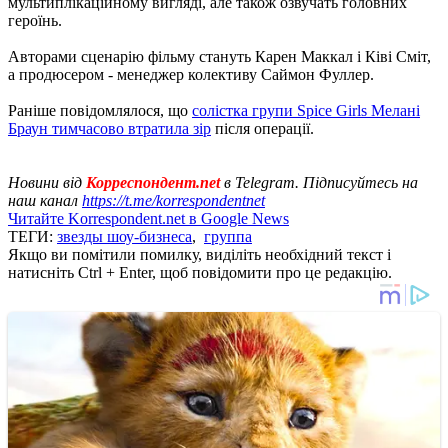
мультиплікаційному вигляді, але також озвучать головних
героїнь.
Авторами сценарію фільму стануть Карен Маккал і Ківі Сміт,
а продюсером - менеджер колективу Саймон Фуллер.
Раніше повідомлялося, що
солістка групи Spice Girls Мелані
Браун тимчасово втратила зір
після операції.
Новини від
Корреспондент.net
в Telegram. Підписуйтесь на
наш канал
https://t.me/korrespondentnet
Читайте Korrespondent.net в Google News
ТЕГИ:
звезды шоу-бизнеса
,
группа
Якщо ви помітили помилку, виділіть необхідний текст і
натисніть Ctrl + Enter, щоб повідомити про це редакцію.