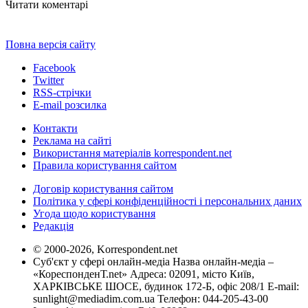
Читати коментарі
Повна версія сайту
Facebook
Twitter
RSS-стрічки
E-mail розсилка
Контакти
Реклама на сайті
Використання матеріалів korrespondent.net
Правила користування сайтом
Договір користування сайтом
Політика у сфері конфіденційності і персональних даних
Угода щодо користування
Редакція
© 2000-2026, Korrespondent.net
Суб'єкт у сфері онлайн-медіа Назва онлайн-медіа –
«КореспонденТ.net» Адреса: 02091, місто Київ,
ХАРКІВСЬКЕ ШОСЕ, будинок 172-Б, офіс 208/1 E-mail:
sunlight@mediadim.com.ua
Телефон: 044-205-43-00