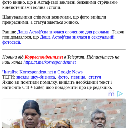
фото видно, що в Астаф'євої заклеєні бежевими стрічками-
кінезіотейпами коліна і стопи.
Шанувальники співачки зазначили, що фото вийшли
прекрасними, а статуя здається живою.
Раніше
Даша Астаф'єва знялася оголеною для реклами
. Також
повідомлялося, що
Даша Астаф'єва знялася в сексуальній
фотосесії.
Новини від
Корреспондент.net
в Telegram. Підписуйтесь на
наш канал
https://t.me/korrespondentnet
Читайте Korrespondent.net в Google News
ТЕГИ:
звезды шоу-бизнеса
,
фото
,
певица
,
статуя
Якщо ви помітили помилку, виділіть необхідний текст і
натисніть Ctrl + Enter, щоб повідомити про це редакцію.