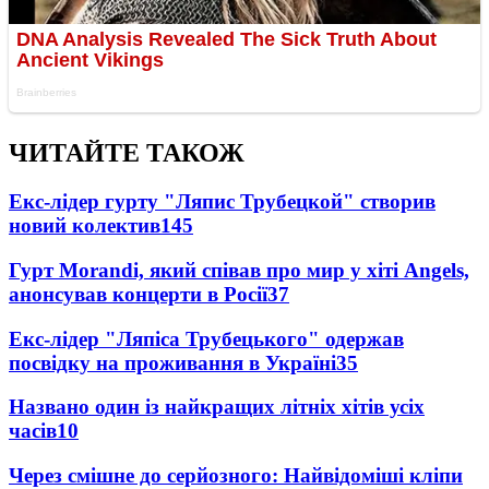
ЧИТАЙТЕ ТАКОЖ
Екс-лідер гурту "Ляпис Трубецкой" створив
новий колектив
145
Гурт Morandi, який співав про мир у хіті Angels,
анонсував концерти в Росії
37
Екс-лідер "Ляпіса Трубецького" одержав
посвідку на проживання в Україні
35
Названо один із найкращих літніх хітів усіх
часів
10
Через смішне до серйозного: Найвідоміші кліпи