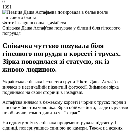
0
1391
Фото: instagram.com/da_astafieva
Співачка Даша Астаф'єва позувала у білизні біля гіпсового
погруддя
Співачка чуттєво позувала біля
гіпсового погруддя в корсеті і трусах.
Зірка поводилася зі статуєю, як із
живою людиною.
Українська співачка і солістка групи Нікіта Даша Астаф'єва
знялася в незвичайній пікантній фотосесії. Знімками зірка
поділилася на своїй сторінці в Instagram.
Астаф'єва знялася в бежевому корсеті і чорних трусах поряд з
гіпсовим бюстом чоловіка. Зірка обіймає його, гладить руками
по обличчю, томно дивиться і "заграє".
На одному знімку співачка продемонструвала підтягнуті
сідниці, повернувшись спиною до камери. Також на деяких