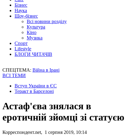
Бізнес
Наука
Шоу-бізнес
Всі новини розділу
Культура
Кіно
Музика
Спорт
Lifestyle
БЛОГИ ЧИТАЧІВ
СПЕЦТЕМА:
Війна в Ірані
ВСІ ТЕМИ
Вступ України в ЄС
Теракт в Барселоні
Астаф'єва знялася в
еротичній зйомці зі статуєю
Корреспондент.net, 1 серпня 2019, 10:14