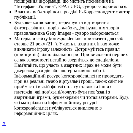
поширення інформації, що містить посилання на
"Інтерфакс-Україна", EPA / UPG, суворо забороняється.
Власник веб-сторінки в розділі Я-Корреспондент є автор
публікації.
Будь-яке копіювання, передрук та відтворення
фотографічних творів та/або аудіовізуальних творів
правовласника Getty Images - суворо забороняється.
Матеріали сайту korrespondent.net призначені для осіб
старше 21 року (21+). Участь в азартних іграх може
викликати ігрову залежність. Дотримуйтесь правил
(принципів) відповідальної гри. При виявленні перших
ознак залежності негайно зверніться до спеціаліста.
Пам'ятайте, що участь в азартних іграх не може бути
джерелом доходів або альтернативою роботі.
Інформаційний ресурс korrespondent.net не проводить
ігри на реальні та/або віртуальні гроші, також сайт не
приймає ні в якій формі оплату ставок та інших
платежів, які пов’язані/можуть бути пов’язані з
азартними іграми, букмекерами чи тоталізаторами. Будь-
які матеріали на інформаційному ресурсі
korrespondent.net публікуються виключно в
інформаційних цілях.
X