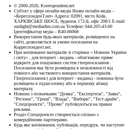
© 2000-2026, Korrespondent.net
Суб'єкт у сфері онлайн-медіа Назва онлайн-медіа –
«КореспонденТ.net» Адреса: 02091, місто Київ,
ХАРКІВСЬКЕ ШОСЕ, будинок 172-Б, офіс 208/1 E-mail:
sunlight@mediadim.com.ua
Телефон: 044-205-43-00
Ідентифікатор медіа – R40-06068
Використання будь-яких матеріалів, розміщених на
сайті, дозволяється за умови посилання на
Корреспондент.net.
При копіюванні матеріалів зі сторінки « Новини України
і світу» , для інтернет - видань - обов'язкове пряме
відкрите для пошукових систем гіперпосилання .
Посилання має бути розміщена в незалежності від
повного або часткового використання матеріалів.
Гіперпосилання ( для інтернет - видань) - повинна бути
розміщена в підзаголовку або в першому абзаці
матеріалу.
Новини з позначками "Думка", "Експертиза", "Заява",
"Регіони", "Гроші", "Влада", "Вибори", "Тест-драйв",
"Спецпроекти", "Промо" публікуються на правах
реклами.
Розділ Спецпроекти створюється спільно з
комерційними партнерами.
Будь яке копіювання, публікація, передрук, чи наступне