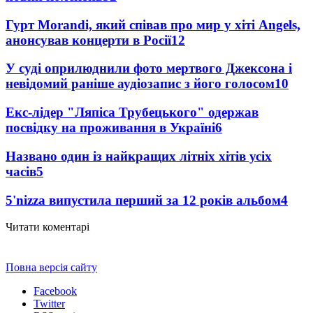
Гурт Morandi, який співав про мир у хіті Angels,
анонсував концерти в Росії
12
У суді оприлюднили фото мертвого Джексона і
невідомий раніше аудіозапис з його голосом
10
Екс-лідер "Ляпіса Трубецького" одержав
посвідку на проживання в Україні
6
Названо один із найкращих літніх хітів усіх
часів
5
5'nizza випустила перший за 12 років альбом
4
Читати коментарі
Повна версія сайту
Facebook
Twitter