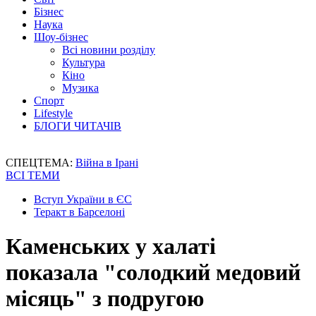
Бізнес
Наука
Шоу-бізнес
Всі новини розділу
Культура
Кіно
Музика
Спорт
Lifestyle
БЛОГИ ЧИТАЧІВ
СПЕЦТЕМА:
Війна в Ірані
ВСІ ТЕМИ
Вступ України в ЄС
Теракт в Барселоні
Каменських у халаті
показала "солодкий медовий
місяць" з подругою