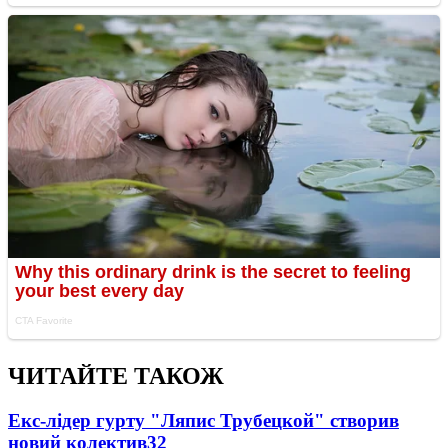
ЧИТАЙТЕ ТАКОЖ
Екс-лідер гурту "Ляпис Трубецкой" створив
новий колектив
32