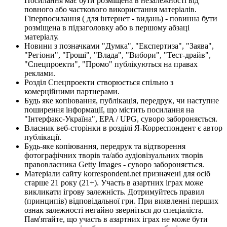
Посилання має бути розміщена в незалежності від
повного або часткового використання матеріалів.
Гіперпосилання ( для інтернет - видань) - повинна бути
розміщена в підзаголовку або в першому абзаці
матеріалу.
Новини з позначками "Думка", "Експертиза", "Заява",
"Регіони", "Гроші", "Влада", "Вибори", "Тест-драйв",
"Спецпроекти", "Промо" публікуються на правах
реклами.
Розділ Спецпроекти створюється спільно з
комерційними партнерами.
Будь яке копіювання, публікація, передрук, чи наступне
поширення інформації, що містить посилання на
"Інтерфакс-Україна", EPA / UPG, суворо забороняється.
Власник веб-сторінки в розділі Я-Корреспондент є автор
публікації.
Будь-яке копіювання, передрук та відтворення
фотографічних творів та/або аудіовізуальних творів
правовласника Getty Images - суворо забороняється.
Матеріали сайту korrespondent.net призначені для осіб
старше 21 року (21+). Участь в азартних іграх може
викликати ігрову залежність. Дотримуйтесь правил
(принципів) відповідальної гри. При виявленні перших
ознак залежності негайно зверніться до спеціаліста.
Пам'ятайте, що участь в азартних іграх не може бути