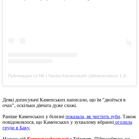
Публикация от NK | Nastia Kamenskykh (@kamenskux)
1 Авг 2019 в 4:24 PDT
Деякі дописувачі Каменських написали, що їм "двоїться в
очах", оскільки дівчата дуже схожі.
Раніше Каменських у білизні
показала, як чистить зуби
. Також
повідомлялося, що Каменських у зухвалому вбранні
оголила
груди в Баку.
Новини від
Корреспондент.net
в Telegram. Підписуйтесь на