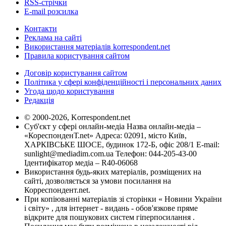
RSS-стрічки
E-mail розсилка
Контакти
Реклама на сайті
Використання матеріалів korrespondent.net
Правила користування сайтом
Договір користування сайтом
Політика у сфері конфіденційності і персональних даних
Угода щодо користування
Редакція
© 2000-2026, Korrespondent.net
Суб'єкт у сфері онлайн-медіа Назва онлайн-медіа –
«КореспонденТ.net» Адреса: 02091, місто Київ,
ХАРКІВСЬКЕ ШОСЕ, будинок 172-Б, офіс 208/1 E-mail:
sunlight@mediadim.com.ua
Телефон: 044-205-43-00
Ідентифікатор медіа – R40-06068
Використання будь-яких матеріалів, розміщених на
сайті, дозволяється за умови посилання на
Корреспондент.net.
При копіюванні матеріалів зі сторінки « Новини України
і світу» , для інтернет - видань - обов'язкове пряме
відкрите для пошукових систем гіперпосилання .