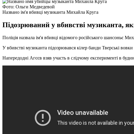
Фото: Ольги Медведевой
Названо ім'я вбивці музиканта Михайла Круга
Підозрюваний у вбивстві музиканта, яки
Поліція назвала ім'я вбивці відомого російського шансоньє Ми
У вбивстві музиканта підозрювався кілер банди Тверські вовки 
Напередодні Агєєв взяв участь в слідчому експерименті в будин