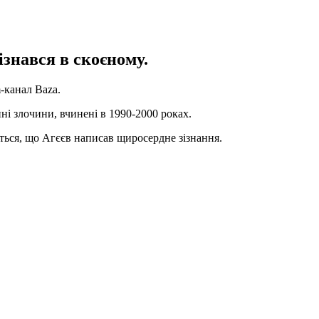
ізнався в скоєному.
-канал Baza.
ні злочини, вчинені в 1990-2000 роках.
ється, що Агєєв написав щиросердне зізнання.