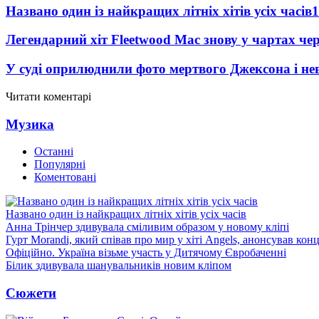
Названо один із найкращих літніх хітів усіх часів
1
Легендарний хіт Fleetwood Mac знову у чартах че
У суді оприлюднили фото мертвого Джексона і нев
Читати коментарі
Музика
Останні
Популярні
Коментовані
Названо один із найкращих літніх хітів усіх часів
Анна Трінчер здивувала сміливим образом у новому кліпі
Гурт Morandi, який співав про мир у хіті Angels, анонсував конц
Офіційно. Україна візьме участь у Дитячому Євробаченні
Білик здивувала шанувальників новим кліпом
Сюжети