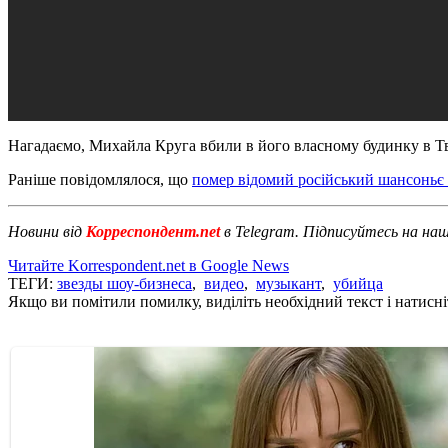
Нагадаємо, Михайла Круга вбили в його власному будинку в Твер
Раніше повідомлялося, що
помер відомий російський шансоньє 
Новини від
Корреспондент.net
в Telegram. Підписуйтесь на на
Читайте Korrespondent.net в Google News
ТЕГИ:
звезды шоу-бизнеса
,
видео
,
музыкант
,
убийца
Якщо ви помітили помилку, виділіть необхідний текст і натисніт