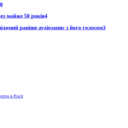
0
рез майже 50 років
4
ідомий раніше аудіозапис з його голосом
3
ерти в Росії