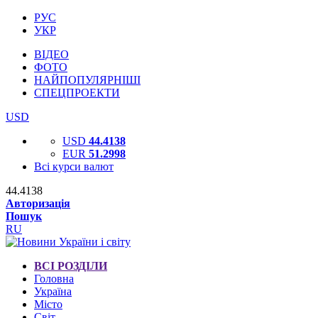
РУС
УКР
ВІДЕО
ФОТО
НАЙПОПУЛЯРНІШІ
СПЕЦПРОЕКТИ
USD
USD
44.4138
EUR
51.2998
Всі курси валют
44.4138
Авторизація
Пошук
RU
ВСІ РОЗДІЛИ
Головна
Україна
Місто
Світ