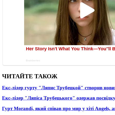
ЧИТАЙТЕ ТАКОЖ
Екс-лідер гурту "Ляпис Трубецкой" створив нови
Екс-лідер "Ляпіса Трубецького" одержав посвідк
Гурт Morandi, який співав про мир у хіті Angels, 