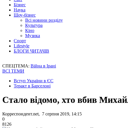
Бізнес
Наука
Шоу-бізнес
Всі новини розділу
Культура
Кіно
Музика
Спорт
Lifestyle
БЛОГИ ЧИТАЧІВ
СПЕЦТЕМА:
Війна в Ірані
ВСІ ТЕМИ
Вступ України в ЄС
Теракт в Барселоні
Стало відомо, хто вбив Миха
Корреспондент.net, 7 серпня 2019, 14:15
0
8126