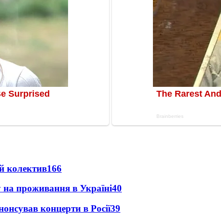
й колектив
166
у на проживання в Україні
40
анонсував концерти в Росії
39