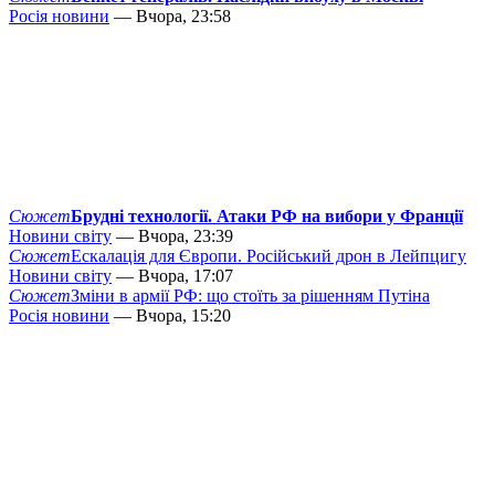
Росія новини
— Вчора, 23:58
Сюжет
Брудні технології. Атаки РФ на вибори у Франції
Новини світу
— Вчора, 23:39
Сюжет
Ескалація для Європи. Російський дрон в Лейпцигу
Новини світу
— Вчора, 17:07
Сюжет
Зміни в армії РФ: що стоїть за рішенням Путіна
Росія новини
— Вчора, 15:20