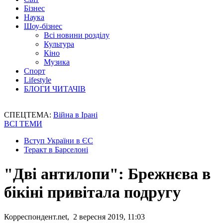
Бізнес
Наука
Шоу-бізнес
Всі новини розділу
Культура
Кіно
Музика
Спорт
Lifestyle
БЛОГИ ЧИТАЧІВ
СПЕЦТЕМА:
Війна в Ірані
ВСІ ТЕМИ
Вступ України в ЄС
Теракт в Барселоні
"Дві антилопи": Брежнєва в
бікіні привітала подругу
Корреспондент.net, 2 вересня 2019, 11:03