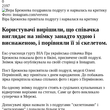
0
2197
Фото: instagram.com/ververa
Віра Брежнєва привітала подругу і нарвалася на критику
Користувачі вирішили, що співачка
виглядає на знімку занадто худою і
виснаженою, і порівняли її зі скелетом.
Екс-учасниця гурту ВІА Гра українська співачка Віра
Брежнєва показала фото в бікіні, присвячене своїй подрузі.
Знімок зірка опублікувала на своїй сторінці в Instagram.
Пост Брежнєва присвятила своїй подрузі, моделі Олені
Перміновій, яку привітала з днем ​​народження. До побажань
зірка прикріпила кілька спільних фото і відео з Перміновою.
На одному знімку подруги стоять в суцільних купальниках з
відвертими вирізами на стегнах. Саме це фото викликало
суперечки в Мережі.
Дописувачі зірки назвали їх з подругами "скелетонами" і
"антилопами" і порадили більше їсти.