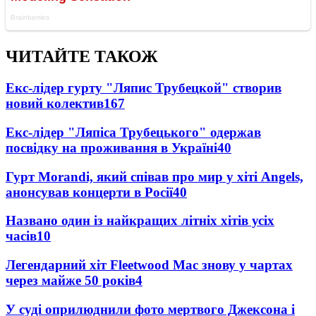
ЧИТАЙТЕ ТАКОЖ
Екс-лідер гурту "Ляпис Трубецкой" створив
новий колектив
167
Екс-лідер "Ляпіса Трубецького" одержав
посвідку на проживання в Україні
40
Гурт Morandi, який співав про мир у хіті Angels,
анонсував концерти в Росії
40
Названо один із найкращих літніх хітів усіх
часів
10
Легендарний хіт Fleetwood Mac знову у чартах
через майже 50 років
4
У суді оприлюднили фото мертвого Джексона і