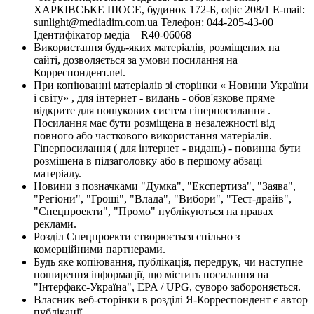
ХАРКІВСЬКЕ ШОСЕ, будинок 172-Б, офіс 208/1 E-mail:
sunlight@mediadim.com.ua
Телефон: 044-205-43-00
Ідентифікатор медіа – R40-06068
Використання будь-яких матеріалів, розміщених на
сайті, дозволяється за умови посилання на
Корреспондент.net.
При копіюванні матеріалів зі сторінки « Новини України
і світу» , для інтернет - видань - обов'язкове пряме
відкрите для пошукових систем гіперпосилання .
Посилання має бути розміщена в незалежності від
повного або часткового використання матеріалів.
Гіперпосилання ( для інтернет - видань) - повинна бути
розміщена в підзаголовку або в першому абзаці
матеріалу.
Новини з позначками "Думка", "Експертиза", "Заява",
"Регіони", "Гроші", "Влада", "Вибори", "Тест-драйв",
"Спецпроекти", "Промо" публікуються на правах
реклами.
Розділ Спецпроекти створюється спільно з
комерційними партнерами.
Будь яке копіювання, публікація, передрук, чи наступне
поширення інформації, що містить посилання на
"Інтерфакс-Україна", EPA / UPG, суворо забороняється.
Власник веб-сторінки в розділі Я-Корреспондент є автор
публікації.