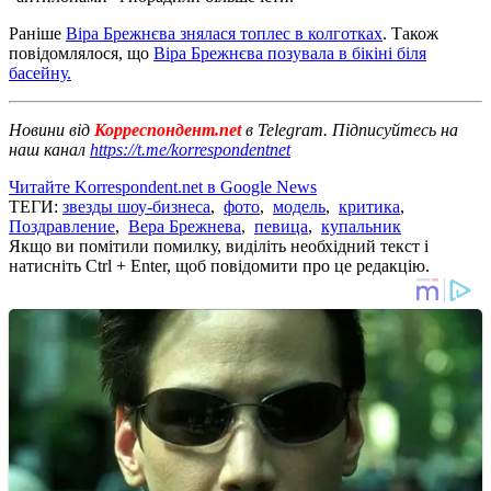
Раніше
Віра Брежнєва знялася топлес в колготках
. Також
повідомлялося, що
Віра Брежнєва позувала в бікіні біля
басейну.
Новини від
Корреспондент.net
в Telegram. Підписуйтесь на
наш канал
https://t.me/korrespondentnet
Читайте Korrespondent.net в Google News
ТЕГИ:
звезды шоу-бизнеса
,
фото
,
модель
,
критика
,
Поздравление
,
Вера Брежнева
,
певица
,
купальник
Якщо ви помітили помилку, виділіть необхідний текст і
натисніть Ctrl + Enter, щоб повідомити про це редакцію.