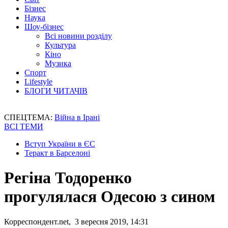
Бізнес
Наука
Шоу-бізнес
Всі новини розділу
Культура
Кіно
Музика
Спорт
Lifestyle
БЛОГИ ЧИТАЧІВ
СПЕЦТЕМА:
Війна в Ірані
ВСІ ТЕМИ
Вступ України в ЄС
Теракт в Барселоні
Регіна Тодоренко
прогулялася Одесою з сином
Корреспондент.net, 3 вересня 2019, 14:31