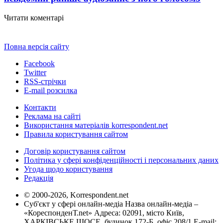
Читати коментарі
Повна версія сайту
Facebook
Twitter
RSS-стрічки
E-mail розсилка
Контакти
Реклама на сайті
Використання матеріалів korrespondent.net
Правила користування сайтом
Договір користування сайтом
Політика у сфері конфіденційності і персональних даних
Угода щодо користування
Редакція
© 2000-2026, Korrespondent.net
Суб'єкт у сфері онлайн-медіа Назва онлайн-медіа –
«КореспонденТ.net» Адреса: 02091, місто Київ,
ХАРКІВСЬКЕ ШОСЕ, будинок 172-Б, офіс 208/1 E-mail: