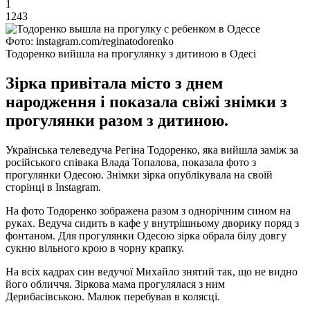
1
1243
Фото: instagram.com/reginatodorenko
Тодоренко вийшла на прогулянку з дитиною в Одесі
Зірка привітала місто з днем
народження і показала свіжі знімки з
прогулянки разом з дитиною.
Українська телеведуча Регіна Тодоренко, яка вийшла заміж за
російського співака Влада Топалова, показала фото з
прогулянки Одесою. Знімки зірка опублікувала на своїй
сторінці в Instagram.
На фото Тодоренко зображена разом з однорічним сином на
руках. Ведуча сидить в кафе у внутрішньому дворику поряд з
фонтаном. Для прогулянки Одесою зірка обрала білу довгу
сукню вільного крою в чорну крапку.
На всіх кадрах син ведучої Михайло знятий так, що не видно
його обличчя. Зіркова мама прогулялася з ним
Дерибасівською. Малюк перебував в колясці.