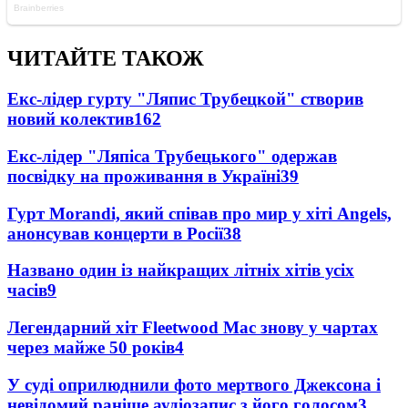
ЧИТАЙТЕ ТАКОЖ
Екс-лідер гурту "Ляпис Трубецкой" створив
новий колектив
162
Екс-лідер "Ляпіса Трубецького" одержав
посвідку на проживання в Україні
39
Гурт Morandi, який співав про мир у хіті Angels,
анонсував концерти в Росії
38
Названо один із найкращих літніх хітів усіх
часів
9
Легендарний хіт Fleetwood Mac знову у чартах
через майже 50 років
4
У суді оприлюднили фото мертвого Джексона і
невідомий раніше аудіозапис з його голосом
3