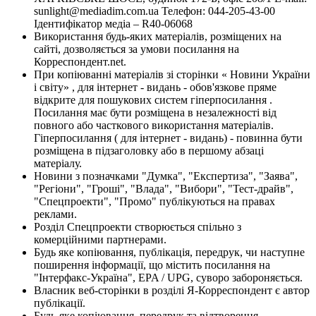
sunlight@mediadim.com.ua
Телефон: 044-205-43-00
Ідентифікатор медіа – R40-06068
Використання будь-яких матеріалів, розміщених на
сайті, дозволяється за умови посилання на
Корреспондент.net.
При копіюванні матеріалів зі сторінки « Новини України
і світу» , для інтернет - видань - обов'язкове пряме
відкрите для пошукових систем гіперпосилання .
Посилання має бути розміщена в незалежності від
повного або часткового використання матеріалів.
Гіперпосилання ( для інтернет - видань) - повинна бути
розміщена в підзаголовку або в першому абзаці
матеріалу.
Новини з позначками "Думка", "Експертиза", "Заява",
"Регіони", "Гроші", "Влада", "Вибори", "Тест-драйв",
"Спецпроекти", "Промо" публікуються на правах
реклами.
Розділ Спецпроекти створюється спільно з
комерційними партнерами.
Будь яке копіювання, публікація, передрук, чи наступне
поширення інформації, що містить посилання на
"Інтерфакс-Україна", EPA / UPG, суворо забороняється.
Власник веб-сторінки в розділі Я-Корреспондент є автор
публікації.
Будь-яке копіювання, передрук та відтворення