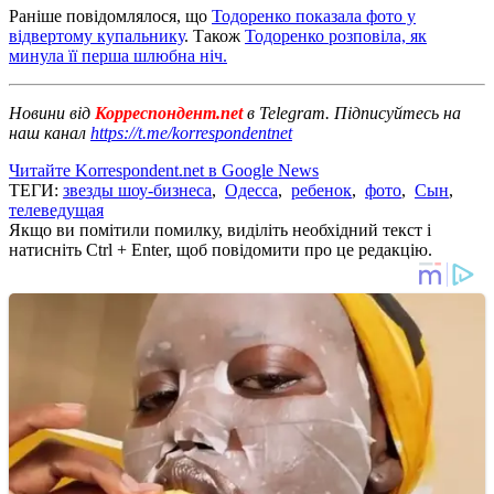
Раніше повідомлялося, що
Тодоренко показала фото у
відвертому купальнику
. Також
Тодоренко розповіла, як
минула її перша шлюбна ніч.
Новини від
Корреспондент.net
в Telegram. Підписуйтесь на
наш канал
https://t.me/korrespondentnet
Читайте Korrespondent.net в Google News
ТЕГИ:
звезды шоу-бизнеса
,
Одесса
,
ребенок
,
фото
,
Сын
,
телеведущая
Якщо ви помітили помилку, виділіть необхідний текст і
натисніть Ctrl + Enter, щоб повідомити про це редакцію.