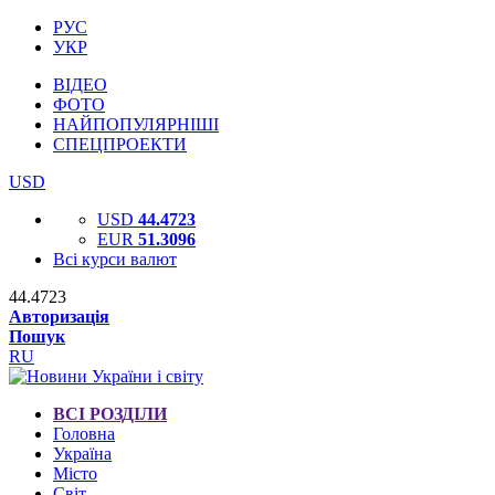
РУС
УКР
ВІДЕО
ФОТО
НАЙПОПУЛЯРНІШІ
СПЕЦПРОЕКТИ
USD
USD
44.4723
EUR
51.3096
Всі курси валют
44.4723
Авторизація
Пошук
RU
ВСІ РОЗДІЛИ
Головна
Україна
Місто
Світ