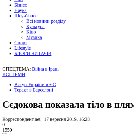
Бізнес
Наука
Шоу-бізнес
Всі новини розділу
Культура
Кіно
Музика
Спорт
Lifestyle
БЛОГИ ЧИТАЧІВ
СПЕЦТЕМА:
Війна в Ірані
ВСІ ТЕМИ
Вступ України в ЄС
Теракт в Барселоні
Сєдокова показала тіло в пля
Корреспондент.net, 17 вересня 2019, 16:28
0
1550