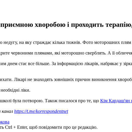
еприємною хворобою і проходить терапію,
недугу, на яку страждає кілька тижнів. Фото моторошних плям на 
 вкрите червоними плямами, які моторошно сверблять. А її обличчя
 днем ​​стає все більше. За інформацією лікарів, набрякає у зірки
ихати. Лікарі не знаходять зовнішніх причин виникнення хвороби,
необхідні ліки.
в школі була потворою. Також писалося про те, що
Кім Кардаш'ян 
ш канал
https://t.me/korrespondentnet
кова
ь Ctrl + Enter, щоб повідомити про це редакцію.