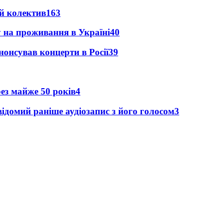
й колектив
163
у на проживання в Україні
40
анонсував концерти в Росії
39
рез майже 50 років
4
ідомий раніше аудіозапис з його голосом
3