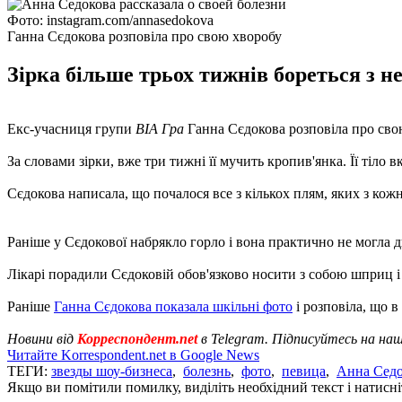
Фото: instagram.com/annasedokova
Ганна Сєдокова розповіла про свою хворобу
Зірка більше трьох тижнів бореться з н
Екс-учасниця групи
ВІА Гра
Ганна Сєдокова розповіла про свою 
За словами зірки, вже три тижні її мучить кропив'янка. Її тіло
Сєдокова написала, що почалося все з кількох плям, яких з кожним
Раніше у Сєдокової набрякло горло і вона практично не могла д
Лікарі порадили Сєдоковій обов'язково носити з собою шприц і 
Раніше
Ганна Сєдокова показала шкільні фото
і розповіла, що 
Новини від
Корреспондент.net
в Telegram. Підписуйтесь на на
Читайте Korrespondent.net в Google News
ТЕГИ:
звезды шоу-бизнеса
,
болезнь
,
фото
,
певица
,
Анна Седо
Якщо ви помітили помилку, виділіть необхідний текст і натисніт