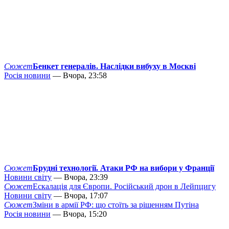
Сюжет
Бенкет генералів. Наслідки вибуху в Москві
Росія новини
— Вчора, 23:58
Сюжет
Брудні технології. Атаки РФ на вибори у Франції
Новини світу
— Вчора, 23:39
Сюжет
Ескалація для Європи. Російський дрон в Лейпцигу
Новини світу
— Вчора, 17:07
Сюжет
Зміни в армії РФ: що стоїть за рішенням Путіна
Росія новини
— Вчора, 15:20