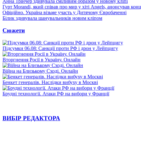
Анна Трінчер здивувала сміливим образом у новому кліпі
Гурт Morandi, який співав про мир у хіті Angels, анонсував конц
Офіційно. Україна візьме участь у Дитячому Євробаченні
Білик здивувала шанувальників новим кліпом
Сюжети
Підсумки 06.08: Санкції проти РФ і дрон у Лейпцигу
Вторгнення Росії в Україну. Онлайн
Війна на Близькому Сході. Онлайн
Бенкет генералів. Наслідки вибуху в Москві
Брудні технології. Атаки РФ на вибори у Франції
ВИБІР РЕДАКТОРА