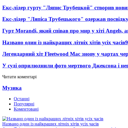
Екс-лідер гурту "Ляпис Трубецкой" створив нови
Екс-лідер "Ляпіса Трубецького" одержав посвідк
Гурт Morandi, який співав про мир у хіті Angels, 
Названо один із найкращих літніх хітів усіх часів
9
Легендарний хіт Fleetwood Mac знову у чартах че
У суді оприлюднили фото мертвого Джексона і нев
Читати коментарі
Музика
Останні
Популярні
Коментовані
Названо один із найкращих літніх хітів усіх часів