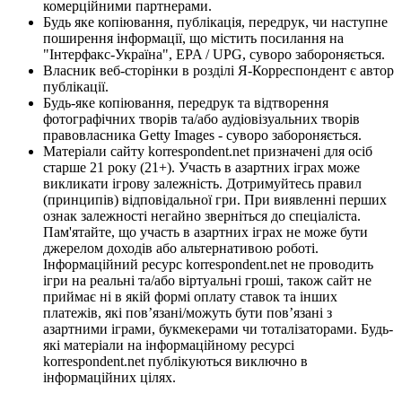
комерційними партнерами.
Будь яке копіювання, публікація, передрук, чи наступне
поширення інформації, що містить посилання на
"Інтерфакс-Україна", EPA / UPG, суворо забороняється.
Власник веб-сторінки в розділі Я-Корреспондент є автор
публікації.
Будь-яке копіювання, передрук та відтворення
фотографічних творів та/або аудіовізуальних творів
правовласника Getty Images - суворо забороняється.
Матеріали сайту korrespondent.net призначені для осіб
старше 21 року (21+). Участь в азартних іграх може
викликати ігрову залежність. Дотримуйтесь правил
(принципів) відповідальної гри. При виявленні перших
ознак залежності негайно зверніться до спеціаліста.
Пам'ятайте, що участь в азартних іграх не може бути
джерелом доходів або альтернативою роботі.
Інформаційний ресурс korrespondent.net не проводить
ігри на реальні та/або віртуальні гроші, також сайт не
приймає ні в якій формі оплату ставок та інших
платежів, які пов’язані/можуть бути пов’язані з
азартними іграми, букмекерами чи тоталізаторами. Будь-
які матеріали на інформаційному ресурсі
korrespondent.net публікуються виключно в
інформаційних цілях.