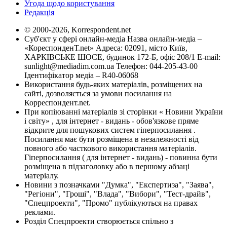
Угода щодо користування
Редакція
© 2000-2026, Korrespondent.net
Суб'єкт у сфері онлайн-медіа Назва онлайн-медіа –
«КореспонденТ.net» Адреса: 02091, місто Київ,
ХАРКІВСЬКЕ ШОСЕ, будинок 172-Б, офіс 208/1 E-mail:
sunlight@mediadim.com.ua
Телефон: 044-205-43-00
Ідентифікатор медіа – R40-06068
Використання будь-яких матеріалів, розміщених на
сайті, дозволяється за умови посилання на
Корреспондент.net.
При копіюванні матеріалів зі сторінки « Новини України
і світу» , для інтернет - видань - обов'язкове пряме
відкрите для пошукових систем гіперпосилання .
Посилання має бути розміщена в незалежності від
повного або часткового використання матеріалів.
Гіперпосилання ( для інтернет - видань) - повинна бути
розміщена в підзаголовку або в першому абзаці
матеріалу.
Новини з позначками "Думка", "Експертиза", "Заява",
"Регіони", "Гроші", "Влада", "Вибори", "Тест-драйв",
"Спецпроекти", "Промо" публікуються на правах
реклами.
Розділ Спецпроекти створюється спільно з