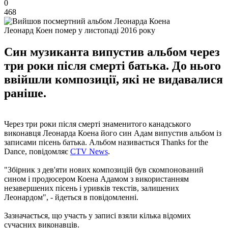
0
468
Леонард Коен помер у листопаді 2016 року
Син музиканта випустив альбом через
три роки після смерті батька. До нього
ввійшли композиції, які не видавалися
раніше.
Через три роки після смерті знаменитого канадського
виконавця Леонарда Коена його син Адам випустив альбом із
записами пісень батька. Альбом називається Thanks for the
Dance, повідомляє
CTV News
.
"Збірник з дев'яти нових композицій був скомпонований
сином і продюсером Коена Адамом з використанням
незавершених пісень і уривків текстів, залишених
Леонардом", - йдеться в повідомленні.
Зазначається, що участь у записі взяли кілька відомих
сучасних виконавців.