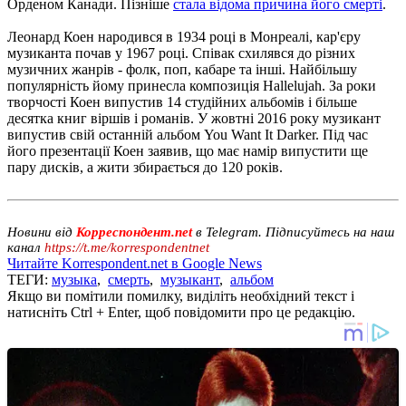
Орденом Канади. Пізніше
стала відома причина його смерті
.
Леонард Коен народився в 1934 році в Монреалі, кар'єру
музиканта почав у 1967 році. Співак схилявся до різних
музичних жанрів - фолк, поп, кабаре та інші. Найбільшу
популярність йому принесла композиція Hallelujah. За роки
творчості Коен випустив 14 студійних альбомів і більше
десятка книг віршів і романів. У жовтні 2016 року музикант
випустив свій останній альбом You Want It Darker. Під час
його презентації Коен заявив, що має намір випустити ще
пару дисків, а жити збирається до 120 років.
Новини від
Корреспондент.net
в Telegram. Підписуйтесь на наш
канал
https://t.me/korrespondentnet
Читайте Korrespondent.net в Google News
ТЕГИ:
музыка
,
смерть
,
музыкант
,
альбом
Якщо ви помітили помилку, виділіть необхідний текст і
натисніть Ctrl + Enter, щоб повідомити про це редакцію.