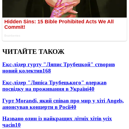
ЧИТАЙТЕ ТАКОЖ
Екс-лідер гурту "Ляпис Трубецкой" створив
новий колектив
168
Екс-лідер "Ляпіса Трубецького" одержав
посвідку на проживання в Україні
40
Гурт Morandi, який співав про мир у хіті Angels,
анонсував концерти в Росії
40
Названо один із найкращих літніх хітів усіх
часів
10