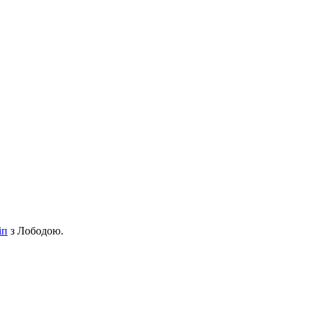
іп
з Лободою.