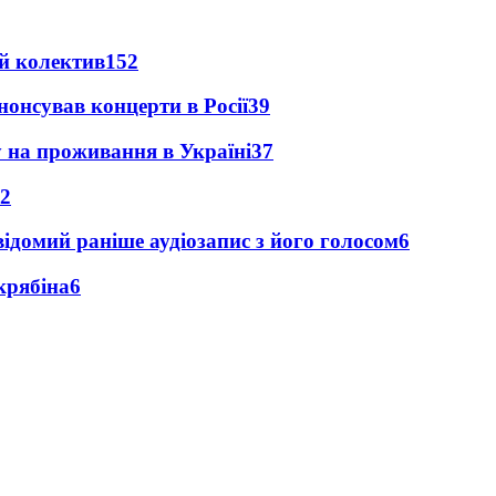
й колектив
152
анонсував концерти в Росії
39
у на проживання в Україні
37
2
ідомий раніше аудіозапис з його голосом
6
крябіна
6