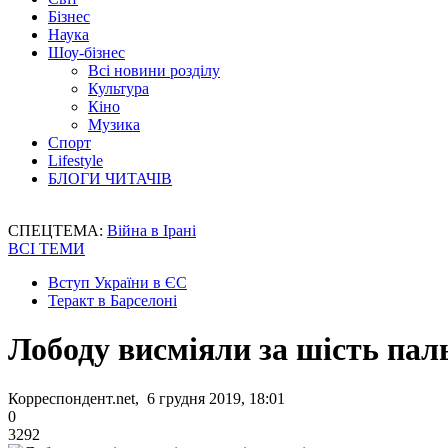
Бізнес
Наука
Шоу-бізнес
Всі новини розділу
Культура
Кіно
Музика
Спорт
Lifestyle
БЛОГИ ЧИТАЧІВ
СПЕЦТЕМА:
Війна в Ірані
ВСІ ТЕМИ
Вступ України в ЄС
Теракт в Барселоні
Лободу висміяли за шість паль
Корреспондент.net, 6 грудня 2019, 18:01
0
3292