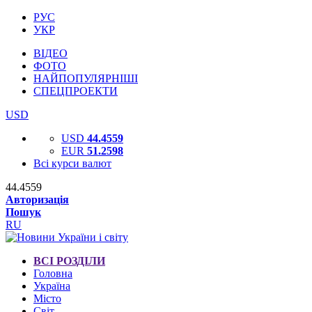
РУС
УКР
ВІДЕО
ФОТО
НАЙПОПУЛЯРНІШІ
СПЕЦПРОЕКТИ
USD
USD
44.4559
EUR
51.2598
Всі курси валют
44.4559
Авторизація
Пошук
RU
ВСІ РОЗДІЛИ
Головна
Україна
Місто
Світ