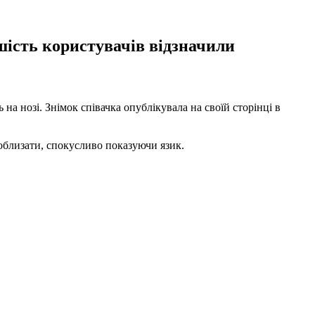
шість користувачів відзначили
а нозі. Знімок співачка опублікувала на своїй сторінці в
 облизати, спокусливо показуючи язик.