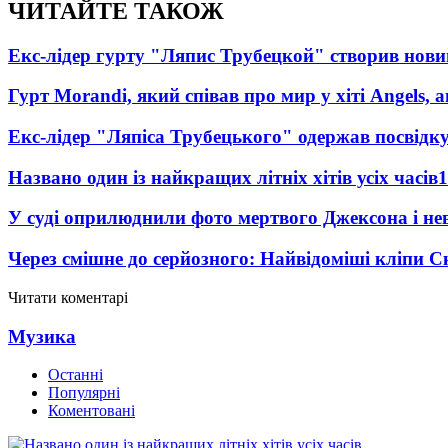
ЧИТАЙТЕ ТАКОЖ
Екс-лідер гурту "Ляпис Трубецкой" створив нови
Гурт Morandi, який співав про мир у хіті Angels, 
Екс-лідер "Ляпіса Трубецького" одержав посвідк
Названо один із найкращих літніх хітів усіх часів
1
У суді оприлюднили фото мертвого Джексона і нев
Через смішне до серйозного: Найвідоміші кліпи С
Читати коментарі
Музика
Останні
Популярні
Коментовані