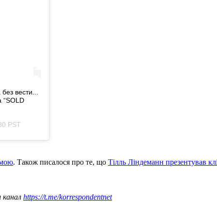
без вести...
а “SOLD
:30 PST
ьмою
. Також писалося про те, що
Тілль Ліндеманн презентував кл
ш канал
https://t.me/korrespondentnet