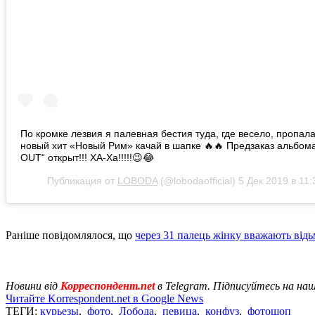
По кромке лезвия я палевная бестия туда, где весело, пропала 
новый хит «Новый Рим» качай в шапке 🔥🔥 Предзаказ альбом
OUT“ открыт!!! ХА-Ха!!!!!😉😂
Публикация от
LOBODA
(@lobodaofficial)
5 Дек 2019 в 11
Раніше повідомлялося, що
через 31 палець жінку вважають від
Новини від
Корреспондент.net
в Telegram. Підписуйтесь на на
Читайте Korrespondent.net в Google News
ТЕГИ:
курьезы
,
фото
,
Лобода
,
певица
,
конфуз
,
фотошоп