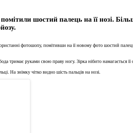
помітили шостий палець на її нозі. Біль
йозу.
ристанні фотошопу, помітивши на її новому фото шостий палець н
бода тримає руками свою праву ногу. Зірка нібито намагається її
ьці. На знімку чітко видно шість пальців на нозі.