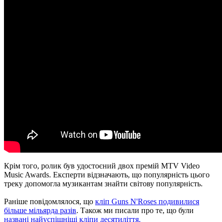
Крім того, ролик був удостоєний двох премій MTV Video
Music Awards. Експерти відзначають, що популярність цього
треку допомогла музикантам знайти світову популярність.
Раніше повідомлялося, що
кліп Guns N'Roses подивилися
більше мільярда разів
. Також ми писали про те, що були
названі найуспішніші кліпи десятиліття.