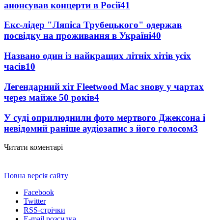
анонсував концерти в Росії
41
Екс-лідер "Ляпіса Трубецького" одержав
посвідку на проживання в Україні
40
Названо один із найкращих літніх хітів усіх
часів
10
Легендарний хіт Fleetwood Mac знову у чартах
через майже 50 років
4
У суді оприлюднили фото мертвого Джексона і
невідомий раніше аудіозапис з його голосом
3
Читати коментарі
Повна версія сайту
Facebook
Twitter
RSS-стрічки
E-mail розсилка