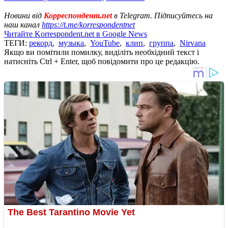
Новини від
Корреспондент.net
в Telegram. Підписуйтесь на
наш канал
https://t.me/korrespondentnet
Читайте Korrespondent.net в Google News
ТЕГИ:
рекорд
,
музыка
,
YouTube
,
клип
,
группа
,
Nirvana
Якщо ви помітили помилку, виділіть необхідний текст і
натисніть Ctrl + Enter, щоб повідомити про це редакцію.