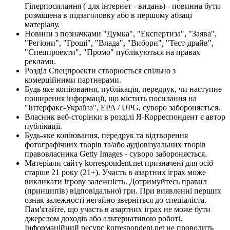
Гіперпосилання ( для інтернет - видань) - повинна бути
розміщена в підзаголовку або в першому абзаці
матеріалу.
Новини з позначками "Думка", "Експертиза", "Заява",
"Регіони", "Гроші", "Влада", "Вибори", "Тест-драйв",
"Спецпроекти", "Промо" публікуються на правах
реклами.
Розділ Спецпроекти створюється спільно з
комерційними партнерами.
Будь яке копіювання, публікація, передрук, чи наступне
поширення інформації, що містить посилання на
"Інтерфакс-Україна", EPA / UPG, суворо забороняється.
Власник веб-сторінки в розділі Я-Корреспондент є автор
публікації.
Будь-яке копіювання, передрук та відтворення
фотографічних творів та/або аудіовізуальних творів
правовласника Getty Images - суворо забороняється.
Матеріали сайту korrespondent.net призначені для осіб
старше 21 року (21+). Участь в азартних іграх може
викликати ігрову залежність. Дотримуйтесь правил
(принципів) відповідальної гри. При виявленні перших
ознак залежності негайно зверніться до спеціаліста.
Пам'ятайте, що участь в азартних іграх не може бути
джерелом доходів або альтернативою роботі.
Інформаційний ресурс korrespondent.net не проводить