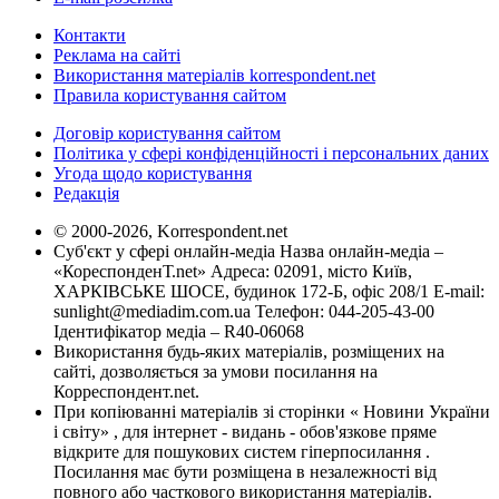
Контакти
Реклама на сайті
Використання матеріалів korrespondent.net
Правила користування сайтом
Договір користування сайтом
Політика у сфері конфіденційності і персональних даних
Угода щодо користування
Редакція
© 2000-2026, Korrespondent.net
Суб'єкт у сфері онлайн-медіа Назва онлайн-медіа –
«КореспонденТ.net» Адреса: 02091, місто Київ,
ХАРКІВСЬКЕ ШОСЕ, будинок 172-Б, офіс 208/1 E-mail:
sunlight@mediadim.com.ua
Телефон: 044-205-43-00
Ідентифікатор медіа – R40-06068
Використання будь-яких матеріалів, розміщених на
сайті, дозволяється за умови посилання на
Корреспондент.net.
При копіюванні матеріалів зі сторінки « Новини України
і світу» , для інтернет - видань - обов'язкове пряме
відкрите для пошукових систем гіперпосилання .
Посилання має бути розміщена в незалежності від
повного або часткового використання матеріалів.