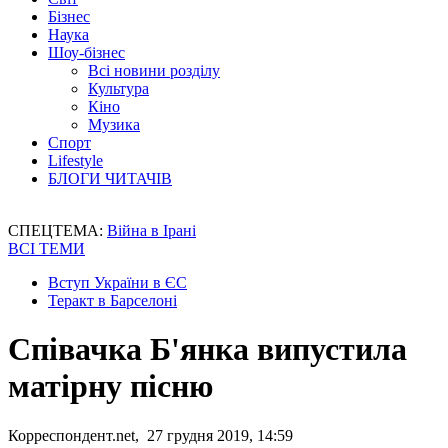
Бізнес
Наука
Шоу-бізнес
Всі новини розділу
Культура
Кіно
Музика
Спорт
Lifestyle
БЛОГИ ЧИТАЧІВ
СПЕЦТЕМА:
Війна в Ірані
ВСІ ТЕМИ
Вступ України в ЄС
Теракт в Барселоні
Співачка Б'янка випустила
матірну пісню
Корреспондент.net, 27 грудня 2019, 14:59