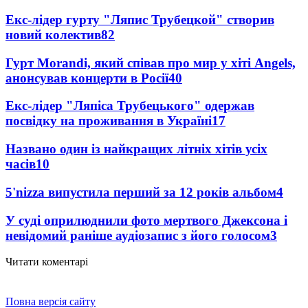
Екс-лідер гурту "Ляпис Трубецкой" створив
новий колектив
82
Гурт Morandi, який співав про мир у хіті Angels,
анонсував концерти в Росії
40
Екс-лідер "Ляпіса Трубецького" одержав
посвідку на проживання в Україні
17
Названо один із найкращих літніх хітів усіх
часів
10
5'nizza випустила перший за 12 років альбом
4
У суді оприлюднили фото мертвого Джексона і
невідомий раніше аудіозапис з його голосом
3
Читати коментарі
Повна версія сайту