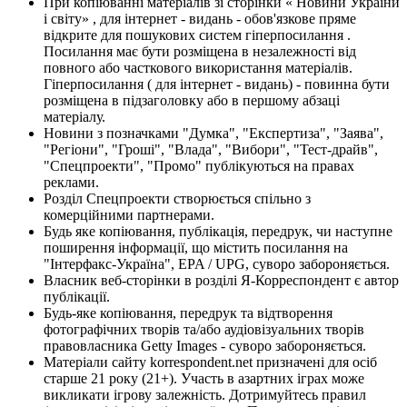
При копіюванні матеріалів зі сторінки « Новини України
і світу» , для інтернет - видань - обов'язкове пряме
відкрите для пошукових систем гіперпосилання .
Посилання має бути розміщена в незалежності від
повного або часткового використання матеріалів.
Гіперпосилання ( для інтернет - видань) - повинна бути
розміщена в підзаголовку або в першому абзаці
матеріалу.
Новини з позначками "Думка", "Експертиза", "Заява",
"Регіони", "Гроші", "Влада", "Вибори", "Тест-драйв",
"Спецпроекти", "Промо" публікуються на правах
реклами.
Розділ Спецпроекти створюється спільно з
комерційними партнерами.
Будь яке копіювання, публікація, передрук, чи наступне
поширення інформації, що містить посилання на
"Інтерфакс-Україна", EPA / UPG, суворо забороняється.
Власник веб-сторінки в розділі Я-Корреспондент є автор
публікації.
Будь-яке копіювання, передрук та відтворення
фотографічних творів та/або аудіовізуальних творів
правовласника Getty Images - суворо забороняється.
Матеріали сайту korrespondent.net призначені для осіб
старше 21 року (21+). Участь в азартних іграх може
викликати ігрову залежність. Дотримуйтесь правил