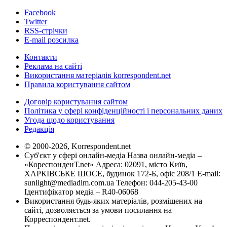
Facebook
Twitter
RSS-стрічки
E-mail розсилка
Контакти
Реклама на сайті
Використання матеріалів korrespondent.net
Правила користування сайтом
Договір користування сайтом
Політика у сфері конфіденційності і персональних даних
Угода щодо користування
Редакція
© 2000-2026, Korrespondent.net
Суб'єкт у сфері онлайн-медіа Назва онлайн-медіа –
«КореспонденТ.net» Адреса: 02091, місто Київ,
ХАРКІВСЬКЕ ШОСЕ, будинок 172-Б, офіс 208/1 E-mail:
sunlight@mediadim.com.ua
Телефон: 044-205-43-00
Ідентифікатор медіа – R40-06068
Використання будь-яких матеріалів, розміщених на
сайті, дозволяється за умови посилання на
Корреспондент.net.