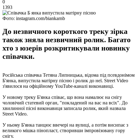
0
1393
Фото: instagram.com/biankarnb
До незвичного короткого треку зірка
також зняла незвичний ролик. Багато
хто з юзерів розкритикували новинку
співачки.
Російська співачка Тетяна Липницька, відома під псевдонімом
Б'янка, випустила матірну пісню і ролик до неї. Street Video
з'явилося на офіційному YouTube-каналі виконавиці.
У новому треку Б'янка співає, що вона намалює на снігу
чоловічий статевий орган, "покладений на вас на всіх". До
хвилинної пісні виконавиця записала ролик, який назвала
Street Video.
У ньому Б'янка танцює ввечері на вулиці, а потім висипає з
великого мішка пінопласт, створивши імпровізовану гору
снігу.