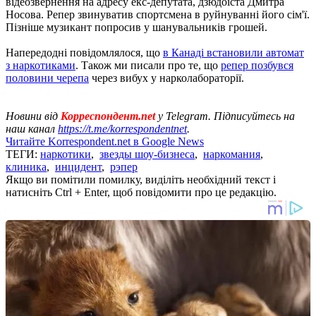
відеозвернення на адресу екс-депутата, дзюдоїста Дмитра
Носова. Репер звинуватив спортсмена в руйнуванні його сім'ї.
Пізніше музикант попросив у шанувальників грошей.
Напередодні повідомлялося, що
в Канаді встановили автомат
з наркотиками
. Також ми писали про те, що
репер позбувся
половини черепа
через вибух у нарколабораторії.
Новини від
Корреспондент.net
у Telegram. Підписуйтесь на
наш канал
https://t.me/korrespondentnet
.
Читайте Korrespondent.net в Google News
ТЕГИ:
наркотики
,
звезды шоу-бизнеса
,
наркомания
,
клиника
,
инцидент
,
рэпер
Якщо ви помітили помилку, виділіть необхідний текст і
натисніть Ctrl + Enter, щоб повідомити про це редакцію.