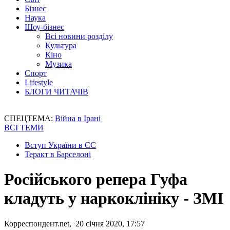
Бізнес
Наука
Шоу-бізнес
Всі новини розділу
Культура
Кіно
Музика
Спорт
Lifestyle
БЛОГИ ЧИТАЧІВ
СПЕЦТЕМА:
Війна в Ірані
ВСІ ТЕМИ
Вступ України в ЄС
Теракт в Барселоні
Російського репера Гуфа
кладуть у наркоклініку - ЗМІ
Корреспондент.net, 20 січня 2020, 17:57