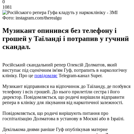
0
1081
Фото: instagram.com/therealgu
Музикант опинився без телефону і
грошей у Таїланді і потрапив у гучний
скандал.
Російський скандальний репер Олексій Долматов, який
виступає під сценічним ім'ям Гуф, потрапить в наркологічну
клініку. Про це
повідомляє
Telegram-канал Super.
Музикант відправився на відпочинок до Таїланду, де позбувся
телефону і всіх грошей. До нього прилетіли сестра і його
директор. Повідомляється, що родичі вирішили відправити
репера в клініку для лікування від наркотичної залежності.
Повідомляється, що родичі вирішують питання про
госпіталізацію Долматова в установу в Москві або в Ізраїлі.
Декількома днями раніше Гуф опублікував матерне