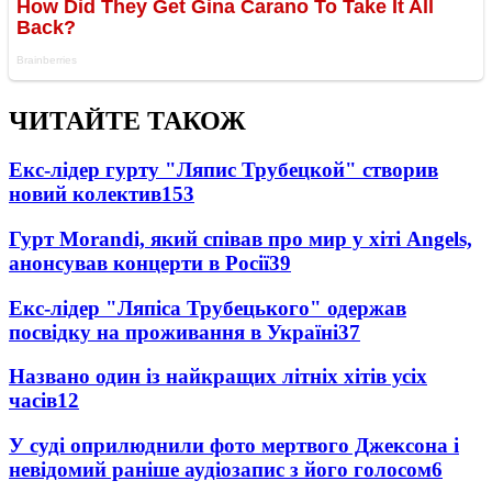
ЧИТАЙТЕ ТАКОЖ
Екс-лідер гурту "Ляпис Трубецкой" створив
новий колектив
153
Гурт Morandi, який співав про мир у хіті Angels,
анонсував концерти в Росії
39
Екс-лідер "Ляпіса Трубецького" одержав
посвідку на проживання в Україні
37
Названо один із найкращих літніх хітів усіх
часів
12
У суді оприлюднили фото мертвого Джексона і
невідомий раніше аудіозапис з його голосом
6