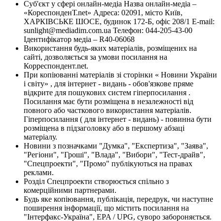
Суб'єкт у сфері онлайн-медіа Назва онлайн-медіа –
«КореспонденТ.net» Адреса: 02091, місто Київ,
ХАРКІВСЬКЕ ШОСЕ, будинок 172-Б, офіс 208/1 E-mail:
sunlight@mediadim.com.ua
Телефон: 044-205-43-00
Ідентифікатор медіа – R40-06068
Використання будь-яких матеріалів, розміщених на
сайті, дозволяється за умови посилання на
Корреспондент.net.
При копіюванні матеріалів зі сторінки « Новини України
і світу» , для інтернет - видань - обов'язкове пряме
відкрите для пошукових систем гіперпосилання .
Посилання має бути розміщена в незалежності від
повного або часткового використання матеріалів.
Гіперпосилання ( для інтернет - видань) - повинна бути
розміщена в підзаголовку або в першому абзаці
матеріалу.
Новини з позначками "Думка", "Експертиза", "Заява",
"Регіони", "Гроші", "Влада", "Вибори", "Тест-драйв",
"Спецпроекти", "Промо" публікуються на правах
реклами.
Розділ Спецпроекти створюється спільно з
комерційними партнерами.
Будь яке копіювання, публікація, передрук, чи наступне
поширення інформації, що містить посилання на
"Інтерфакс-Україна", EPA / UPG, суворо забороняється.