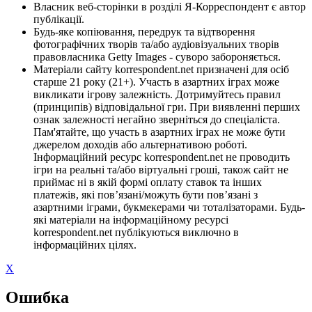
Власник веб-сторінки в розділі Я-Корреспондент є автор
публікації.
Будь-яке копіювання, передрук та відтворення
фотографічних творів та/або аудіовізуальних творів
правовласника Getty Images - суворо забороняється.
Матеріали сайту korrespondent.net призначені для осіб
старше 21 року (21+). Участь в азартних іграх може
викликати ігрову залежність. Дотримуйтесь правил
(принципів) відповідальної гри. При виявленні перших
ознак залежності негайно зверніться до спеціаліста.
Пам'ятайте, що участь в азартних іграх не може бути
джерелом доходів або альтернативою роботі.
Інформаційний ресурс korrespondent.net не проводить
ігри на реальні та/або віртуальні гроші, також сайт не
приймає ні в якій формі оплату ставок та інших
платежів, які пов’язані/можуть бути пов’язані з
азартними іграми, букмекерами чи тоталізаторами. Будь-
які матеріали на інформаційному ресурсі
korrespondent.net публікуються виключно в
інформаційних цілях.
X
Ошибка