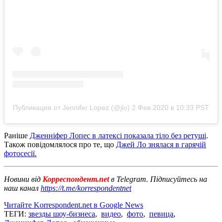
Публикация от Jennifer Lopez (@jlo)
2 Фев 2020 в 10:33 PST
Раніше
Дженніфер Лопес в латексі показала тіло без ретуші
.
Також повідомлялося про те, що
Джей Ло знялася в гарячій
фотосесії.
Новини від
Корреспондент.net
в Telegram. Підписуйтесь на
наш канал
https://t.me/korrespondentnet
Читайте Korrespondent.net в Google News
ТЕГИ:
звезды шоу-бизнеса
,
видео
,
фото
,
певица
,