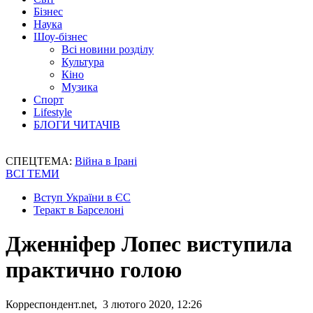
Бізнес
Наука
Шоу-бізнес
Всі новини розділу
Культура
Кіно
Музика
Спорт
Lifestyle
БЛОГИ ЧИТАЧІВ
СПЕЦТЕМА:
Війна в Ірані
ВСІ ТЕМИ
Вступ України в ЄС
Теракт в Барселоні
Дженніфер Лопес виступила
практично голою
Корреспондент.net, 3 лютого 2020, 12:26