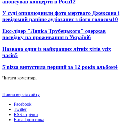
анонсував концерти в Росії
12
У суді оприлюднили фото мертвого Джексона і
невідомий раніше аудіозапис з його голосом
10
Екс-лідер "Ляпіса Трубецького" одержав
посвідку на проживання в Україні
6
Названо один із найкращих літніх хітів усіх
часів
5
5'nizza випустила перший за 12 років альбом
4
Читати коментарі
Повна версія сайту
Facebook
Twitter
RSS-стрічки
E-mail розсилка