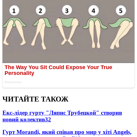
ЧИТАЙТЕ ТАКОЖ
Екс-лідер гурту "Ляпис Трубецкой" створив
новий колектив
32
Гурт Morandi, який співав про мир у хіті Angels,