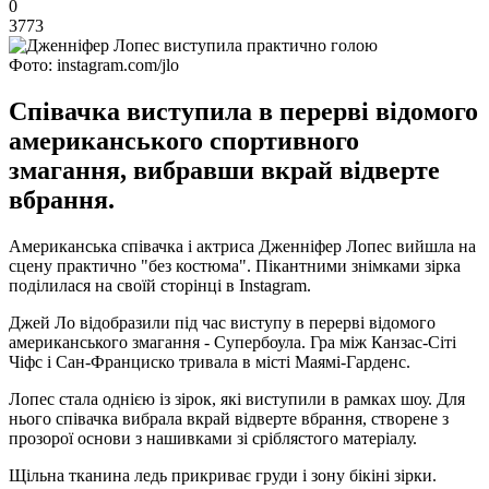
0
3773
Фото: instagram.com/jlo
Співачка виступила в перерві відомого
американського спортивного
змагання, вибравши вкрай відверте
вбрання.
Американська співачка і актриса Дженніфер Лопес вийшла на
сцену практично "без костюма". Пікантними знімками зірка
поділилася на своїй сторінці в Instagram.
Джей Ло відобразили під час виступу в перерві відомого
американського змагання - Супербоула. Гра між Канзас-Сіті
Чіфс і Сан-Франциско тривала в місті Маямі-Гарденс.
Лопес стала однією із зірок, які виступили в рамках шоу. Для
нього співачка вибрала вкрай відверте вбрання, створене з
прозорої основи з нашивками зі сріблястого матеріалу.
Щільна тканина ледь прикриває груди і зону бікіні зірки.