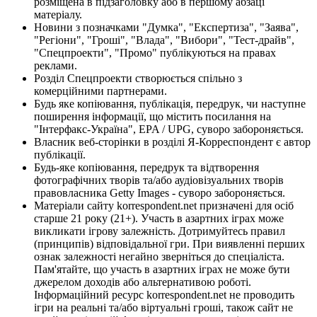
розміщена в підзаголовку або в першому абзаці
матеріалу.
Новини з позначками "Думка", "Експертиза", "Заява",
"Регіони", "Гроші", "Влада", "Вибори", "Тест-драйв",
"Спецпроекти", "Промо" публікуються на правах
реклами.
Розділ Спецпроекти створюється спільно з
комерційними партнерами.
Будь яке копіювання, публікація, передрук, чи наступне
поширення інформації, що містить посилання на
"Інтерфакс-Україна", EPA / UPG, суворо забороняється.
Власник веб-сторінки в розділі Я-Корреспондент є автор
публікації.
Будь-яке копіювання, передрук та відтворення
фотографічних творів та/або аудіовізуальних творів
правовласника Getty Images - суворо забороняється.
Матеріали сайту korrespondent.net призначені для осіб
старше 21 року (21+). Участь в азартних іграх може
викликати ігрову залежність. Дотримуйтесь правил
(принципів) відповідальної гри. При виявленні перших
ознак залежності негайно зверніться до спеціаліста.
Пам'ятайте, що участь в азартних іграх не може бути
джерелом доходів або альтернативою роботі.
Інформаційний ресурс korrespondent.net не проводить
ігри на реальні та/або віртуальні гроші, також сайт не