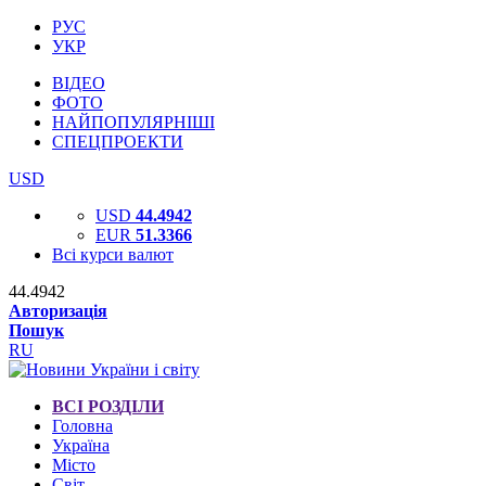
РУС
УКР
ВІДЕО
ФОТО
НАЙПОПУЛЯРНІШІ
СПЕЦПРОЕКТИ
USD
USD
44.4942
EUR
51.3366
Всі курси валют
44.4942
Авторизація
Пошук
RU
ВСІ РОЗДІЛИ
Головна
Україна
Місто
Світ