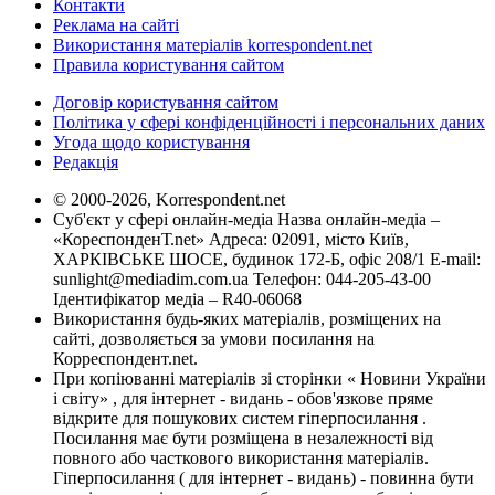
Контакти
Реклама на сайті
Використання матеріалів korrespondent.net
Правила користування сайтом
Договір користування сайтом
Політика у сфері конфіденційності і персональних даних
Угода щодо користування
Редакція
© 2000-2026, Korrespondent.net
Суб'єкт у сфері онлайн-медіа Назва онлайн-медіа –
«КореспонденТ.net» Адреса: 02091, місто Київ,
ХАРКІВСЬКЕ ШОСЕ, будинок 172-Б, офіс 208/1 E-mail:
sunlight@mediadim.com.ua
Телефон: 044-205-43-00
Ідентифікатор медіа – R40-06068
Використання будь-яких матеріалів, розміщених на
сайті, дозволяється за умови посилання на
Корреспондент.net.
При копіюванні матеріалів зі сторінки « Новини України
і світу» , для інтернет - видань - обов'язкове пряме
відкрите для пошукових систем гіперпосилання .
Посилання має бути розміщена в незалежності від
повного або часткового використання матеріалів.
Гіперпосилання ( для інтернет - видань) - повинна бути