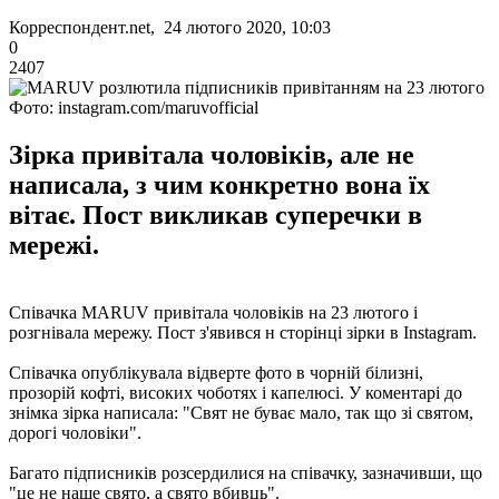
Корреспондент.net, 24 лютого 2020, 10:03
0
2407
Фото: instagram.com/maruvofficial
Зірка привітала чоловіків, але не
написала, з чим конкретно вона їх
вітає. Пост викликав суперечки в
мережі.
Співачка MARUV привітала чоловіків на 23 лютого і
розгнівала мережу. Пост з'явився н сторінці зірки в Instagram.
Співачка опублікувала відверте фото в чорній білизні,
прозорій кофті, високих чоботях і капелюсі. У коментарі до
знімка зірка написала: "Свят не буває мало, так що зі святом,
дорогі чоловіки".
Багато підписників розсердилися на співачку, зазначивши, що
"це не наше свято, а свято вбивць".