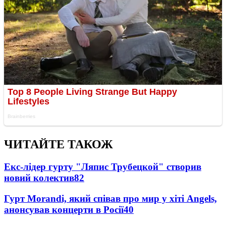
ЧИТАЙТЕ ТАКОЖ
Екс-лідер гурту "Ляпис Трубецкой" створив
новий колектив
82
Гурт Morandi, який співав про мир у хіті Angels,
анонсував концерти в Росії
40