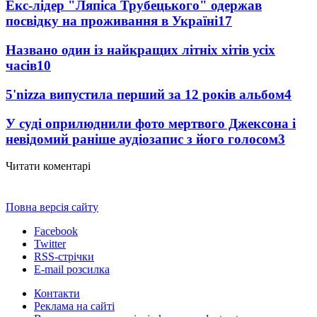
Екс-лідер "Ляпіса Трубецького" одержав
посвідку на проживання в Україні
17
Названо один із найкращих літніх хітів усіх
часів
10
5'nizza випустила перший за 12 років альбом
4
У суді оприлюднили фото мертвого Джексона і
невідомий раніше аудіозапис з його голосом
3
Читати коментарі
Повна версія сайту
Facebook
Twitter
RSS-стрічки
E-mail розсилка
Контакти
Реклама на сайті