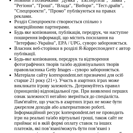
Новини з позначками "Думка", "Експертиза", "Заява",
"Регіони", "Гроші", "Влада", "Вибори", "Тест-драйв",
"Спецпроекти", "Промо" публікуються на правах
реклами.
Розділ Спецпроекти створюється спільно з
комерційними партнерами.
Будь яке копіювання, публікація, передрук, чи наступне
поширення інформації, що містить посилання на
"Інтерфакс-Україна", EPA / UPG, суворо забороняється.
Власник веб-сторінки в розділі Я-Корреспондент є автор
публікації.
Будь-яке копіювання, передрук та відтворення
фотографічних творів та/або аудіовізуальних творів
правовласника Getty Images - суворо забороняється.
Матеріали сайту korrespondent.net призначені для осіб
старше 21 року (21+). Участь в азартних іграх може
викликати ігрову залежність. Дотримуйтесь правил
(принципів) відповідальної гри. При виявленні перших
ознак залежності негайно зверніться до спеціаліста.
Пам'ятайте, що участь в азартних іграх не може бути
джерелом доходів або альтернативою роботі.
Інформаційний ресурс korrespondent.net не проводить
ігри на реальні та/або віртуальні гроші, також сайт не
приймає ні в якій формі оплату ставок та інших
платежів, які пов’язані/можуть бути пов’язані з