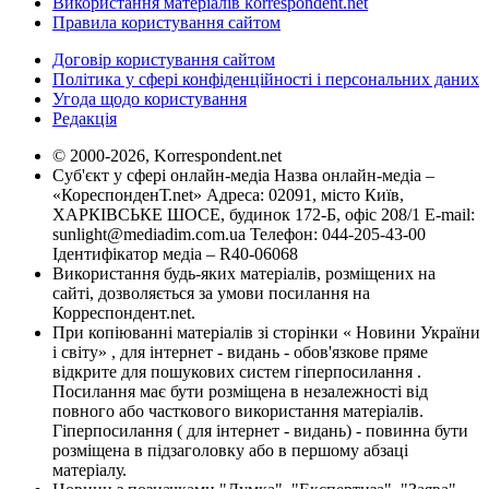
Використання матеріалів korrespondent.net
Правила користування сайтом
Договір користування сайтом
Політика у сфері конфіденційності і персональних даних
Угода щодо користування
Редакція
© 2000-2026, Korrespondent.net
Суб'єкт у сфері онлайн-медіа Назва онлайн-медіа –
«КореспонденТ.net» Адреса: 02091, місто Київ,
ХАРКІВСЬКЕ ШОСЕ, будинок 172-Б, офіс 208/1 E-mail:
sunlight@mediadim.com.ua
Телефон: 044-205-43-00
Ідентифікатор медіа – R40-06068
Використання будь-яких матеріалів, розміщених на
сайті, дозволяється за умови посилання на
Корреспондент.net.
При копіюванні матеріалів зі сторінки « Новини України
і світу» , для інтернет - видань - обов'язкове пряме
відкрите для пошукових систем гіперпосилання .
Посилання має бути розміщена в незалежності від
повного або часткового використання матеріалів.
Гіперпосилання ( для інтернет - видань) - повинна бути
розміщена в підзаголовку або в першому абзаці
матеріалу.