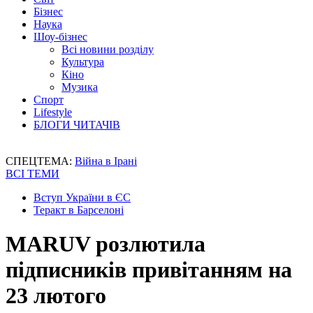
Бізнес
Наука
Шоу-бізнес
Всі новини розділу
Культура
Кіно
Музика
Спорт
Lifestyle
БЛОГИ ЧИТАЧІВ
СПЕЦТЕМА:
Війна в Ірані
ВСІ ТЕМИ
Вступ України в ЄС
Теракт в Барселоні
MARUV розлютила
підписників привітанням на
23 лютого