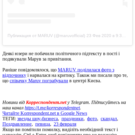
Публикация от MARUV (@maruvofficial)
23 Фев 2020 в 9:39 PST
Деякі юзери не побачили політичного підтексту в пості і
подякували Марув за привітання.
Раніше повідомлялося, що
MARUV поділилася фото з
відпочинку
і нарвалася на критику. Також ми писали про те,
що
співачку Маruv пограбували
в центрі Києва.
Новини від
Корреспондент.net
у Telegram. Підписуйтесь на
наш канал
https://t.me/korrespondentnet
.
Читайте Korrespondent.net в Google News
ТЕГИ:
звезды шоу-бизнеса
,
праздники
,
фото
,
скандал
,
Поздравление
,
певица
,
23 февраля
Якщо ви помітили помилку, виділіть необхідний текст і
натисніть Ctrl + Enter, щоб повідомити про це редакцію.