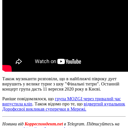
Також музиканти розповіли, що в найближчі півроку дует
вирушить у велике турне з шоу "Фінальні титри". Останній
концерт група дасть 11 вересня 2020 року в Києві.
Раніше повідомлялося, що
група MOZGI через тривалий час
випустила кліп
. Також відомо про те, що
відвертий купальник
Дорофєєвої викликав суперечки в Мережі.
Новини від
Корреспондент.net
в Telegram. Підписуйтесь на