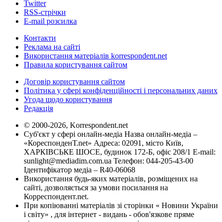
Twitter
RSS-стрічки
E-mail розсилка
Контакти
Реклама на сайті
Використання матеріалів korrespondent.net
Правила користування сайтом
Договір користування сайтом
Політика у сфері конфіденційності і персональних даних
Угода щодо користування
Редакція
© 2000-2026, Korrespondent.net
Суб'єкт у сфері онлайн-медіа Назва онлайн-медіа –
«КореспонденТ.net» Адреса: 02091, місто Київ,
ХАРКІВСЬКЕ ШОСЕ, будинок 172-Б, офіс 208/1 E-mail:
sunlight@mediadim.com.ua
Телефон: 044-205-43-00
Ідентифікатор медіа – R40-06068
Використання будь-яких матеріалів, розміщених на
сайті, дозволяється за умови посилання на
Корреспондент.net.
При копіюванні матеріалів зі сторінки « Новини України
і світу» , для інтернет - видань - обов'язкове пряме