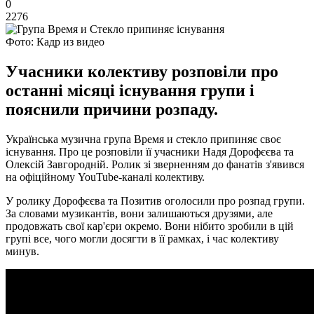
0
2276
Фото: Кадр из видео
Учасники колективу розповіли про
останні місяці існування групи і
пояснили причини розпаду.
Українська музична група Время и стекло припиняє своє
існування. Про це розповіли її учасники Надя Дорофєєва та
Олексій Завгородній. Ролик зі зверненням до фанатів з'явився
на офіційному YouTube-каналі колективу.
У ролику Дорофєєва та Позитив оголосили про розпад групи.
За словами музикантів, вони залишаються друзями, але
продовжать свої кар'єри окремо. Вони нібито зробили в цій
групі все, чого могли досягти в її рамках, і час колективу
минув.