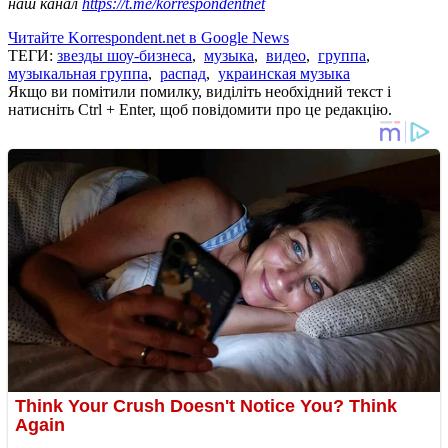
наш канал
https://t.me/korrespondentnet
Читайте Korrespondent.net в Google News
ТЕГИ:
звезды шоу-бизнеса
,
музыка
,
видео
,
группа
,
музыкальная группа
,
распад
,
украинская музыка
Якщо ви помітили помилку, виділіть необхідний текст і
натисніть Ctrl + Enter, щоб повідомити про це редакцію.