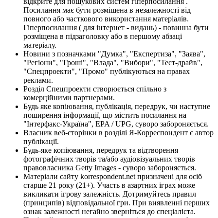
відкрите для пошукових систем гіперпосилання .
Посилання має бути розміщена в незалежності від
повного або часткового використання матеріалів.
Гіперпосилання ( для інтернет - видань) - повинна бути
розміщена в підзаголовку або в першому абзаці
матеріалу.
Новини з позначками "Думка", "Експертиза", "Заява",
"Регіони", "Гроші", "Влада", "Вибори", "Тест-драйв",
"Спецпроекти", "Промо" публікуються на правах
реклами.
Розділ Спецпроекти створюється спільно з
комерційними партнерами.
Будь яке копіювання, публікація, передрук, чи наступне
поширення інформації, що містить посилання на
"Інтерфакс-Україна", EPA / UPG, суворо забороняється.
Власник веб-сторінки в розділі Я-Корреспондент є автор
публікації.
Будь-яке копіювання, передрук та відтворення
фотографічних творів та/або аудіовізуальних творів
правовласника Getty Images - суворо забороняється.
Матеріали сайту korrespondent.net призначені для осіб
старше 21 року (21+). Участь в азартних іграх може
викликати ігрову залежність. Дотримуйтесь правил
(принципів) відповідальної гри. При виявленні перших
ознак залежності негайно зверніться до спеціаліста.