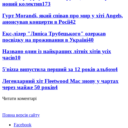
новий колектив
173
Гурт Morandi, який співав про мир у хіті Angels,
анонсував концерти в Росії
42
Екс-лідер "Ляпіса Трубецького" одержав
посвідку на проживання в Україні
40
Названо один із найкращих літніх хітів усіх
часів
10
5'nizza випустила перший за 12 років альбом
4
Легендарний хіт Fleetwood Mac знову у чартах
через майже 50 років
4
Читати коментарі
Повна версія сайту
Facebook