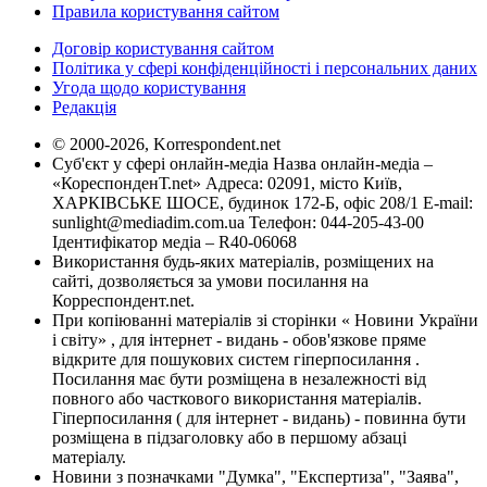
Правила користування сайтом
Договір користування сайтом
Політика у сфері конфіденційності і персональних даних
Угода щодо користування
Редакція
© 2000-2026, Korrespondent.net
Суб'єкт у сфері онлайн-медіа Назва онлайн-медіа –
«КореспонденТ.net» Адреса: 02091, місто Київ,
ХАРКІВСЬКЕ ШОСЕ, будинок 172-Б, офіс 208/1 E-mail:
sunlight@mediadim.com.ua
Телефон: 044-205-43-00
Ідентифікатор медіа – R40-06068
Використання будь-яких матеріалів, розміщених на
сайті, дозволяється за умови посилання на
Корреспондент.net.
При копіюванні матеріалів зі сторінки « Новини України
і світу» , для інтернет - видань - обов'язкове пряме
відкрите для пошукових систем гіперпосилання .
Посилання має бути розміщена в незалежності від
повного або часткового використання матеріалів.
Гіперпосилання ( для інтернет - видань) - повинна бути
розміщена в підзаголовку або в першому абзаці
матеріалу.
Новини з позначками "Думка", "Експертиза", "Заява",