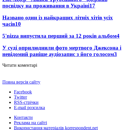
посвідку на проживання в Україні
17
Названо один із найкращих літніх хітів усіх
часів
10
5'nizza випустила перший за 12 років альбом
4
У суді оприлюднили фото мертвого Джексона і
невідомий раніше аудіозапис з його голосом
3
Читати коментарі
Повна версія сайту
Facebook
Twitter
RSS-стрічки
E-mail розсилка
Контакти
Реклама на сайті
Використання матеріалів korrespondent.net