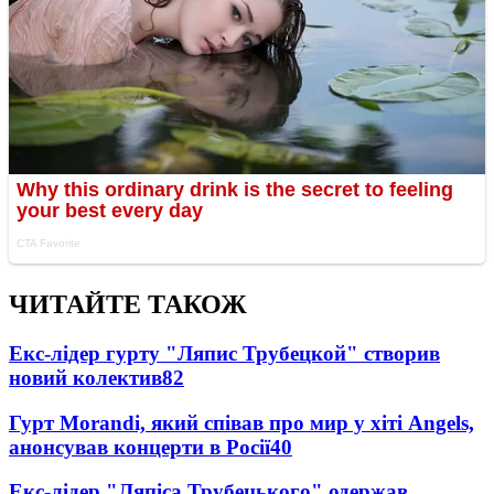
ЧИТАЙТЕ ТАКОЖ
Екс-лідер гурту "Ляпис Трубецкой" створив
новий колектив
82
Гурт Morandi, який співав про мир у хіті Angels,
анонсував концерти в Росії
40
Екс-лідер "Ляпіса Трубецького" одержав