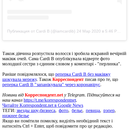
Публикация от Cardi B (@iamcardib)
24 Мар 2020 в 5:46 PDT
Також дівчина розпустила волосся і зробила яскравий вечірній
макіяж очей. Сама Cardi B опублікувала відверте фото
молодшої сестри з єдиним словом у коментарі - "перлинка".
Раніше повідомлялося, що
реперка Cardi B без макіяжу
шокувала мережу
. Також
Корреспондент
писав про те, що
реперка Cardi В "запанікувала" через коронавірус
.
Новини від
Корреспондент.net
у Telegram. Підписуйтеся на
наш канал
https://t.me/korrespondentnet
.
Читайте Korrespondent.net в Google News
ТЕГИ:
звезды шоу-бизнеса
,
фото
,
белье
,
певица
,
рэпер
,
нижнее белье
Якщо ви помітили помилку, виділіть необхідний текст і
натисніть Ctrl + Enter, щоб повідомити про це редакцію.