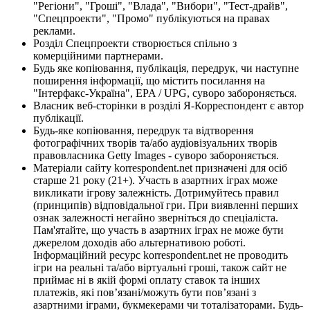
"Регіони", "Гроші", "Влада", "Вибори", "Тест-драйв",
"Спецпроекти", "Промо" публікуються на правах
реклами.
Розділ Спецпроекти створюється спільно з
комерційними партнерами.
Будь яке копіювання, публікація, передрук, чи наступне
поширення інформації, що містить посилання на
"Інтерфакс-Україна", EPA / UPG, суворо забороняється.
Власник веб-сторінки в розділі Я-Корреспондент є автор
публікації.
Будь-яке копіювання, передрук та відтворення
фотографічних творів та/або аудіовізуальних творів
правовласника Getty Images - суворо забороняється.
Матеріали сайту korrespondent.net призначені для осіб
старше 21 року (21+). Участь в азартних іграх може
викликати ігрову залежність. Дотримуйтесь правил
(принципів) відповідальної гри. При виявленні перших
ознак залежності негайно зверніться до спеціаліста.
Пам'ятайте, що участь в азартних іграх не може бути
джерелом доходів або альтернативою роботі.
Інформаційний ресурс korrespondent.net не проводить
ігри на реальні та/або віртуальні гроші, також сайт не
приймає ні в якій формі оплату ставок та інших
платежів, які пов’язані/можуть бути пов’язані з
азартними іграми, букмекерами чи тоталізаторами. Будь-