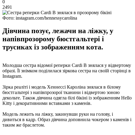
0
2491
Фото: instagram.com/hennessycarolina
Дівчина позує, лежачи на ліжку, у
напівпрозорому бюстгальтері і
трусиках із зображенням кота.
Молодша сестра відомої реперки Cardi B знялася у відвертому
образі. Її знімком поділилася зіркова сестра на своїй сторінці в
Instagram.
Зірка реаліті і модель Хеннессі Кароліна знялася в білому
бюстгальтері з напівпрозорої тканини і відвертою зоною
декольте. Також дівчина одягла білі бікіні із зображенням Hello
Kitty і декоративними вставками з каменів.
Модель лежить на ліжку, закинувши руки на голову, і
дивиться в кадр. Образ дівчина доповнила чокером з каменів і
таким же браслетом.