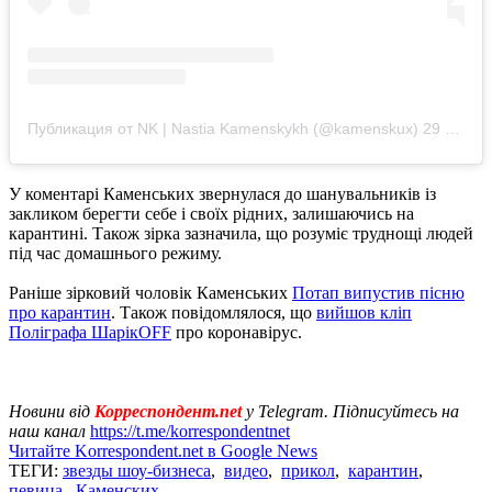
Публикация от NK | Nastia Kamenskykh (@kamenskux)
29 Мар 2020 в 11:04 PDT
У коментарі Каменських звернулася до шанувальників із
закликом берегти себе і своїх рідних, залишаючись на
карантині. Також зірка зазначила, що розуміє труднощі людей
під час домашнього режиму.
Раніше зірковий чоловік Каменських
Потап випустив пісню
про карантин
. Також повідомлялося, що
вийшов кліп
Поліграфа ШарікOFF
про коронавірус.
Новини від
Корреспондент.net
у Telegram. Підписуйтесь на
наш канал
https://t.me/korrespondentnet
Читайте Korrespondent.net в Google News
ТЕГИ:
звезды шоу-бизнеса
,
видео
,
прикол
,
карантин
,
певица
,
Каменских