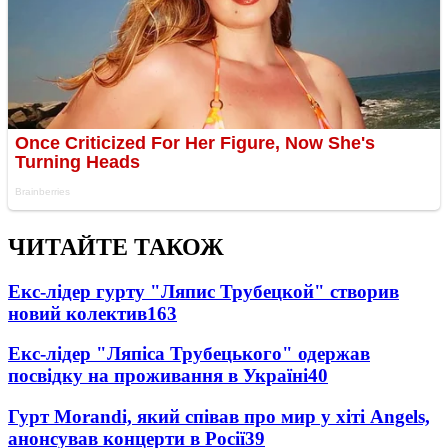
ЧИТАЙТЕ ТАКОЖ
Екс-лідер гурту "Ляпис Трубецкой" створив
новий колектив
163
Екс-лідер "Ляпіса Трубецького" одержав
посвідку на проживання в Україні
40
Гурт Morandi, який співав про мир у хіті Angels,
анонсував концерти в Росії
39