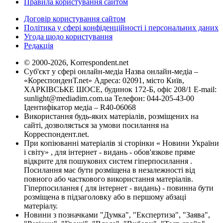
Правила користування сайтом
Договір користування сайтом
Політика у сфері конфіденційності і персональних даних
Угода щодо користування
Редакція
© 2000-2026, Korrespondent.net
Суб'єкт у сфері онлайн-медіа Назва онлайн-медіа –
«КореспонденТ.net» Адреса: 02091, місто Київ,
ХАРКІВСЬКЕ ШОСЕ, будинок 172-Б, офіс 208/1 E-mail:
sunlight@mediadim.com.ua
Телефон: 044-205-43-00
Ідентифікатор медіа – R40-06068
Використання будь-яких матеріалів, розміщених на
сайті, дозволяється за умови посилання на
Корреспондент.net.
При копіюванні матеріалів зі сторінки « Новини України
і світу» , для інтернет - видань - обов'язкове пряме
відкрите для пошукових систем гіперпосилання .
Посилання має бути розміщена в незалежності від
повного або часткового використання матеріалів.
Гіперпосилання ( для інтернет - видань) - повинна бути
розміщена в підзаголовку або в першому абзаці
матеріалу.
Новини з позначками "Думка", "Експертиза", "Заява",