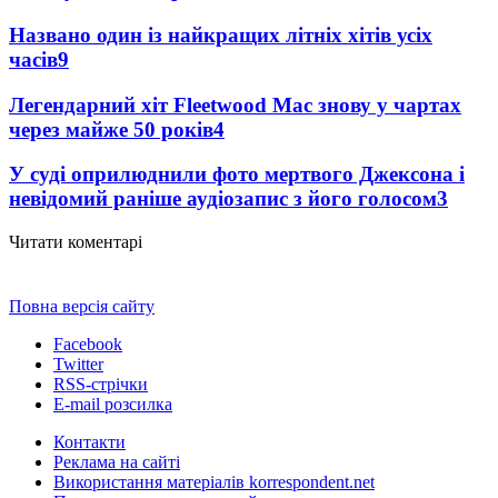
Названо один із найкращих літніх хітів усіх
часів
9
Легендарний хіт Fleetwood Mac знову у чартах
через майже 50 років
4
У суді оприлюднили фото мертвого Джексона і
невідомий раніше аудіозапис з його голосом
3
Читати коментарі
Повна версія сайту
Facebook
Twitter
RSS-стрічки
E-mail розсилка
Контакти
Реклама на сайті
Використання матеріалів korrespondent.net