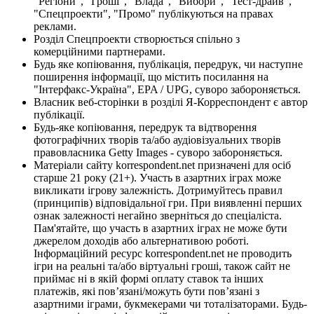
"Регіони", "Гроші", "Влада", "Вибори", "Тест-драйв",
"Спецпроекти", "Промо" публікуються на правах
реклами.
Розділ Спецпроекти створюється спільно з
комерційними партнерами.
Будь яке копіювання, публікація, передрук, чи наступне
поширення інформації, що містить посилання на
"Інтерфакс-Україна", EPA / UPG, суворо забороняється.
Власник веб-сторінки в розділі Я-Корреспондент є автор
публікації.
Будь-яке копіювання, передрук та відтворення
фотографічних творів та/або аудіовізуальних творів
правовласника Getty Images - суворо забороняється.
Матеріали сайту korrespondent.net призначені для осіб
старше 21 року (21+). Участь в азартних іграх може
викликати ігрову залежність. Дотримуйтесь правил
(принципів) відповідальної гри. При виявленні перших
ознак залежності негайно зверніться до спеціаліста.
Пам'ятайте, що участь в азартних іграх не може бути
джерелом доходів або альтернативою роботі.
Інформаційний ресурс korrespondent.net не проводить
ігри на реальні та/або віртуальні гроші, також сайт не
приймає ні в якій формі оплату ставок та інших
платежів, які пов’язані/можуть бути пов’язані з
азартними іграми, букмекерами чи тоталізаторами. Будь-