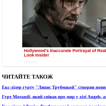
ЧИТАЙТЕ ТАКОЖ
Екс-лідер гурту "Ляпис Трубецкой" створив нови
Гурт Morandi, який співав про мир у хіті Angels, 