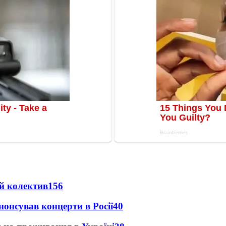
й колектив
156
анонсував концерти в Росії
40