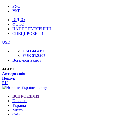
РУС
УКР
ВІДЕО
ФОТО
НАЙПОПУЛЯРНІШІ
СПЕЦПРОЕКТИ
USD
USD
44.4190
EUR
51.3207
Всі курси валют
44.4190
Авторизація
Пошук
RU
ВСІ РОЗДІЛИ
Головна
Україна
Місто
Світ