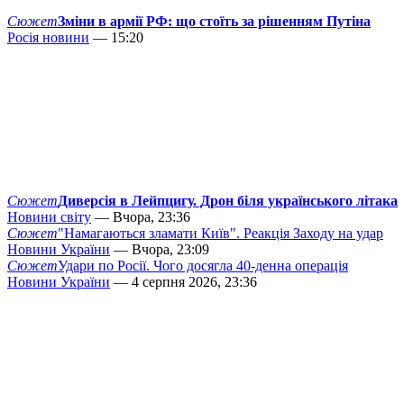
Сюжет
Зміни в армії РФ: що стоїть за рішенням Путіна
Росія новини
— 15:20
Сюжет
Диверсія в Лейпцигу. Дрон біля українського літака
Новини світу
— Вчора, 23:36
Сюжет
"Намагаються зламати Київ". Реакція Заходу на удар
Новини України
— Вчора, 23:09
Сюжет
Удари по Росії. Чого досягла 40-денна операція
Новини України
— 4 серпня 2026, 23:36