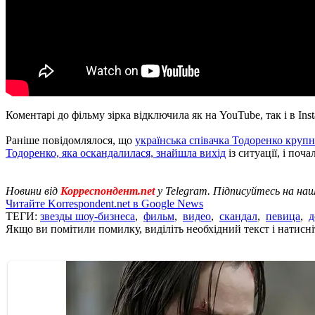
Коментарі до фільму зірка відключила як на YouTube, так і в In
Раніше повідомлялося, що
українська співачка Тодоренко круп
Тодоренко, яка оскандалилася, знайшла вихід
із ситуації, і поча
Новини від
Корреспондент.net
у Telegram. Підписуйтесь на на
Читайте Korrespondent.net в Google News
ТЕГИ:
звезды шоу-бизнеса
,
фильм
,
видео
,
скандал
,
певица
,
д
Якщо ви помітили помилку, виділіть необхідний текст і натисніт