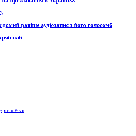
у на проживання в Україні
38
3
ідомий раніше аудіозапис з його голосом
6
крябіна
6
ерти в Росії