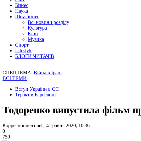
Бізнес
Наука
Шоу-бізнес
Всі новини розділу
Культура
Кіно
Музика
Спорт
Lifestyle
БЛОГИ ЧИТАЧІВ
СПЕЦТЕМА:
Війна в Ірані
ВСІ ТЕМИ
Вступ України в ЄС
Теракт в Барселоні
Тодоренко випустила фільм п
Корреспондент.net, 4 травня 2020, 10:36
0
759