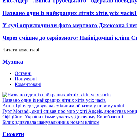
Екс-лідер "Ляпіса Трубецького" одержав посвідк
Названо один із найкращих літніх хітів усіх часів
1
У суді оприлюднили фото мертвого Джексона і нев
Через смішне до серйозного: Найвідоміші кліпи С
Читати коментарі
Музика
Останні
Популярні
Коментовані
Названо один із найкращих літніх хітів усіх часів
Анна Трінчер здивувала сміливим образом у новому кліпі
Гурт Morandi, який співав про мир у хіті Angels, анонсував конц
Офіційно. Україна візьме участь у Дитячому Євробаченні
Білик здивувала шанувальників новим кліпом
Сюжети