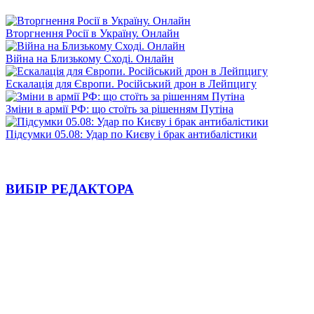
Вторгнення Росії в Україну. Онлайн
Війна на Близькому Сході. Онлайн
Ескалація для Європи. Російський дрон в Лейпцигу
Зміни в армії РФ: що стоїть за рішенням Путіна
Підсумки 05.08: Удар по Києву і брак антибалістики
ВИБІР РЕДАКТОРА