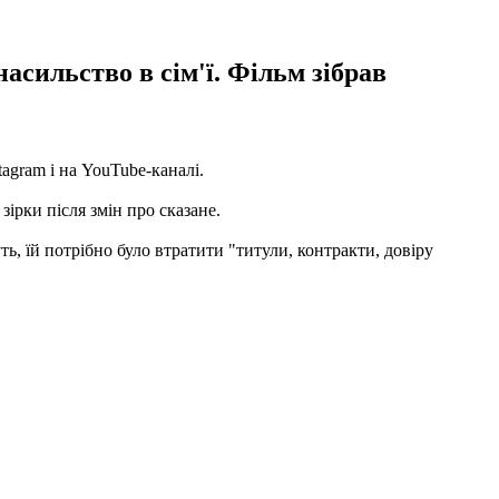
асильство в сім'ї. Фільм зібрав
tagram і на YouTube-каналі.
ірки після змін про сказане.
ть, їй потрібно було втратити "титули, контракти, довіру