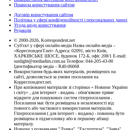
Правила користування сайтом
Договір користування сайтом
Політика у сфері конфіденційності і персональних даних
Угода щодо користування
Редакція
© 2000-2026, Korrespondent.net
Суб'єкт у сфері онлайн-медіа Назва онлайн-медіа –
«КореспонденТ.net» Адреса: 02091, місто Київ,
ХАРКІВСЬКЕ ШОСЕ, будинок 172-Б, офіс 208/1 E-mail:
sunlight@mediadim.com.ua
Телефон: 044-205-43-00
Ідентифікатор медіа – R40-06068
Використання будь-яких матеріалів, розміщених на
сайті, дозволяється за умови посилання на
Корреспондент.net.
При копіюванні матеріалів зі сторінки « Новини України
і світу» , для інтернет - видань - обов'язкове пряме
відкрите для пошукових систем гіперпосилання .
Посилання має бути розміщена в незалежності від
повного або часткового використання матеріалів.
Гіперпосилання ( для інтернет - видань) - повинна бути
розміщена в підзаголовку або в першому абзаці
матеріалу.
Новини з позначками "Думка", "Експертиза", "Заява",