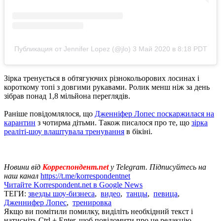
Публикация от Jennifer Lopez (@jlo)
3 Май 2020 в 8:18 PDT
Зірка тренується в обтягуючих різнокольорових лосинах і
короткому топі з довгими рукавами. Ролик менш ніж за день
зібрав понад 1,8 мільйона переглядів.
Раніше повідомлялося, що
Дженніфер Лопес поскаржилася на
карантин
з чотирма дітьми. Також писалося про те, що
зірка
реаліті-шоу влаштувала тренування
в бікіні.
Новини від
Корреспондент.net
у Telegram. Підписуйтесь на
наш канал
https://t.me/korrespondentnet
Читайте Korrespondent.net в Google News
ТЕГИ:
звезды шоу-бизнеса
,
видео
,
танцы
,
певица
,
Дженнифер Лопес
,
тренировка
Якщо ви помітили помилку, виділіть необхідний текст і
натисніть Ctrl + Enter, щоб повідомити про це редакцію.