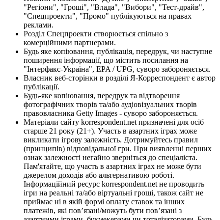
"Регіони", "Гроші", "Влада", "Вибори", "Тест-драйв",
"Спецпроекти", "Промо" публікуються на правах
реклами.
Розділ Спецпроекти створюється спільно з
комерційними партнерами.
Будь яке копіювання, публікація, передрук, чи наступне
поширення інформації, що містить посилання на
"Інтерфакс-Україна", EPA / UPG, суворо забороняється.
Власник веб-сторінки в розділі Я-Корреспондент є автор
публікації.
Будь-яке копіювання, передрук та відтворення
фотографічних творів та/або аудіовізуальних творів
правовласника Getty Images - суворо забороняється.
Матеріали сайту korrespondent.net призначені для осіб
старше 21 року (21+). Участь в азартних іграх може
викликати ігрову залежність. Дотримуйтесь правил
(принципів) відповідальної гри. При виявленні перших
ознак залежності негайно зверніться до спеціаліста.
Пам'ятайте, що участь в азартних іграх не може бути
джерелом доходів або альтернативою роботі.
Інформаційний ресурс korrespondent.net не проводить
ігри на реальні та/або віртуальні гроші, також сайт не
приймає ні в якій формі оплату ставок та інших
платежів, які пов’язані/можуть бути пов’язані з
азартними іграми, букмекерами чи тоталізаторами. Будь-