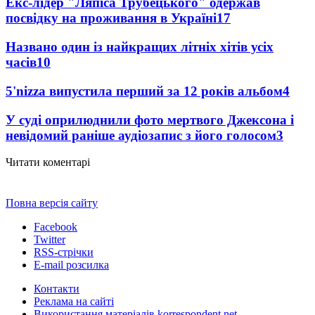
Екс-лідер "Ляпіса Трубецького" одержав
посвідку на проживання в Україні
17
Названо один із найкращих літніх хітів усіх
часів
10
5'nizza випустила перший за 12 років альбом
4
У суді оприлюднили фото мертвого Джексона і
невідомий раніше аудіозапис з його голосом
3
Читати коментарі
Повна версія сайту
Facebook
Twitter
RSS-стрічки
E-mail розсилка
Контакти
Реклама на сайті
Використання матеріалів korrespondent.net