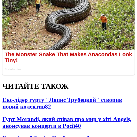
ЧИТАЙТЕ ТАКОЖ
Екс-лідер гурту "Ляпис Трубецкой" створив
новий колектив
82
Гурт Morandi, який співав про мир у хіті Angels,
анонсував концерти в Росії
40