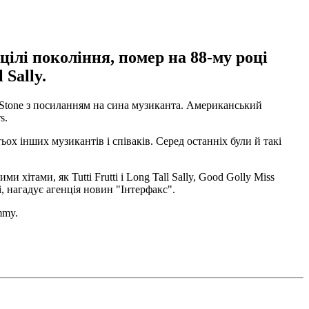
ілі покоління, помер на 88-му році
 Sally.
ng Stone з посиланням на сина музиканта. Американський
s.
ох інших музикантів і співаків. Серед останніх були й такі
хітами, як Tutti Frutti і Long Tall Sally, Good Golly Miss
і, нагадує агенція новин "Інтерфакс".
mmy.