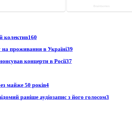
й колектив
160
у на проживання в Україні
39
анонсував концерти в Росії
37
рез майже 50 років
4
ідомий раніше аудіозапис з його голосом
3