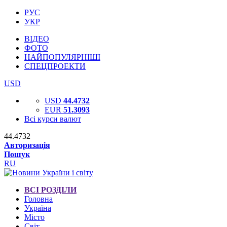
РУС
УКР
ВІДЕО
ФОТО
НАЙПОПУЛЯРНІШІ
СПЕЦПРОЕКТИ
USD
USD
44.4732
EUR
51.3093
Всі курси валют
44.4732
Авторизація
Пошук
RU
ВСІ РОЗДІЛИ
Головна
Україна
Місто
Світ