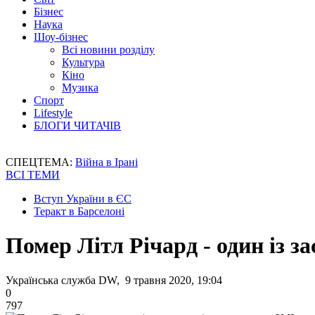
Бізнес
Наука
Шоу-бізнес
Всі новини розділу
Культура
Кіно
Музика
Спорт
Lifestyle
БЛОГИ ЧИТАЧІВ
СПЕЦТЕМА:
Війна в Ірані
ВСІ ТЕМИ
Вступ України в ЄС
Теракт в Барселоні
Помер Літл Річард - один із з
Українська служба DW, 9 травня 2020, 19:04
0
797