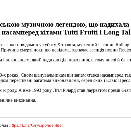
ською музичною легендою, що надихала ц
самперед хітами Tutti Frutti і Long Tall
рть зірки повідомив у суботу, 9 травня, музичний часопис Rolli
 Причина смерті поки що невідома, зазначає агенція новин Reuter
 виконавцем, який надихав цілі покоління, в тому числі й багать
х роках. Своїм шанувальникам він запам'ятався насамперед такими 
годом переспівані багатьма виконавцями, серед яких і Елвіс Пресл
к-н-ролу. А вже 1993 року Літл Річард став лауреатом премії Gra
енічне виконання.
канал
https://t.me/korrespondentnet