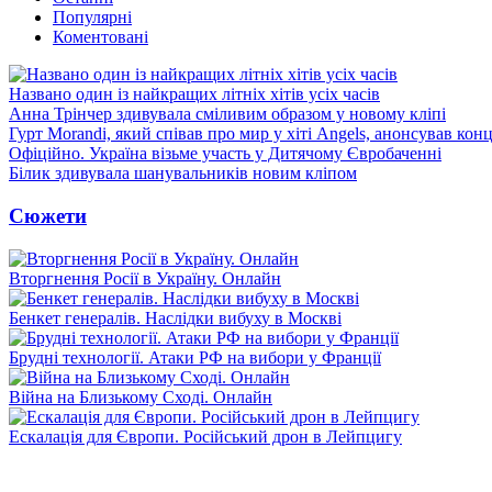
Популярні
Коментовані
Названо один із найкращих літніх хітів усіх часів
Анна Трінчер здивувала сміливим образом у новому кліпі
Гурт Morandi, який співав про мир у хіті Angels, анонсував конц
Офіційно. Україна візьме участь у Дитячому Євробаченні
Білик здивувала шанувальників новим кліпом
Сюжети
Вторгнення Росії в Україну. Онлайн
Бенкет генералів. Наслідки вибуху в Москві
Брудні технології. Атаки РФ на вибори у Франції
Війна на Близькому Сході. Онлайн
Ескалація для Європи. Російський дрон в Лейпцигу