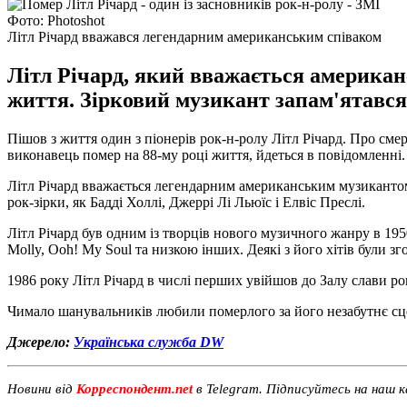
Фото: Photoshot
Літл Річард вважався легендарним американським співаком
Літл Річард, який вважається американ
життя. Зірковий музикант запам'ятався на
Пішов з життя один з піонерів рок-н-ролу Літл Річард. Про сме
виконавець помер на 88-му році життя, йдеться в повідомленні.
Літл Річард вважається легендарним американським музикантом і
рок-зірки, як Бадді Холлі, Джеррі Лі Льюїс і Елвіс Преслі.
Літл Річард був одним із творців нового музичного жанру в 1950-
Molly, Ooh! My Soul та низкою інших. Деякі з його хітів були з
1986 року Літл Річард в числі перших увійшов до Залу слави ро
Чимало шанувальників любили померлого за його незабутнє сц
Джерело:
Українська служба DW
Новини від
Корреспондент.net
в Telegram. Підписуйтесь на наш 