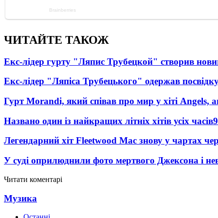
ЧИТАЙТЕ ТАКОЖ
Екс-лідер гурту "Ляпис Трубецкой" створив нови
Екс-лідер "Ляпіса Трубецького" одержав посвідк
Гурт Morandi, який співав про мир у хіті Angels, 
Названо один із найкращих літніх хітів усіх часів
9
Легендарний хіт Fleetwood Mac знову у чартах че
У суді оприлюднили фото мертвого Джексона і нев
Читати коментарі
Музика
Останні