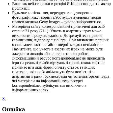
Власник веб-сторінки в розділі Я-Корреспондент є автор
публікації.
Будь-яке копіювання, передрук та відтворення
фотографічних творів та/або аудіовізуальних творів
правовласника Getty Images - суворо забороняється.
Матеріали сайту korrespondent.net призначені для осіб
старше 21 року (21+). Участь в азартних іграх може
викликати ігрову залежність. Дотримуйтесь правил
(принципів) відповідальної гри. При виявленні перших
ознак залежності негайно зверніться до спеціаліста.
Пам'ятайте, що участь в азартних іграх не може бути
джерелом доходів або альтернативою роботі.
Інформаційний ресурс korrespondent.net не проводить
ігри на реальні та/або віртуальні гроші, також сайт не
приймає ні в якій формі оплату ставок та інших
платежів, які пов’язані/можуть бути пов’язані з
азартними іграми, букмекерами чи тоталізаторами. Будь-
які матеріали на інформаційному ресурсі
korrespondent.net публікуються виключно в
інформаційних цілях.
X
Ошибка