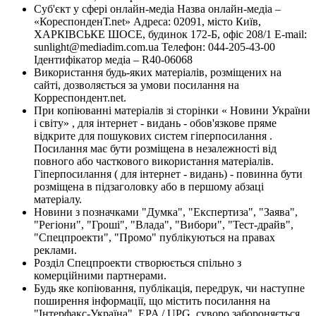
Суб'єкт у сфері онлайн-медіа Назва онлайн-медіа –
«КореспонденТ.net» Адреса: 02091, місто Київ,
ХАРКІВСЬКЕ ШОСЕ, будинок 172-Б, офіс 208/1 E-mail:
sunlight@mediadim.com.ua
Телефон: 044-205-43-00
Ідентифікатор медіа – R40-06068
Використання будь-яких матеріалів, розміщених на
сайті, дозволяється за умови посилання на
Корреспондент.net.
При копіюванні матеріалів зі сторінки « Новини України
і світу» , для інтернет - видань - обов'язкове пряме
відкрите для пошукових систем гіперпосилання .
Посилання має бути розміщена в незалежності від
повного або часткового використання матеріалів.
Гіперпосилання ( для інтернет - видань) - повинна бути
розміщена в підзаголовку або в першому абзаці
матеріалу.
Новини з позначками "Думка", "Експертиза", "Заява",
"Регіони", "Гроші", "Влада", "Вибори", "Тест-драйв",
"Спецпроекти", "Промо" публікуються на правах
реклами.
Розділ Спецпроекти створюється спільно з
комерційними партнерами.
Будь яке копіювання, публікація, передрук, чи наступне
поширення інформації, що містить посилання на
"Інтерфакс-Україна", EPA / UPG, суворо забороняється.