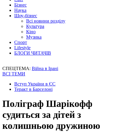
Бізнес
Наука
Шоу-бізнес
Всі новини розділу
Культура
Кіно
Музика
Спорт
Lifestyle
БЛОГИ ЧИТАЧІВ
СПЕЦТЕМА:
Війна в Ірані
ВСІ ТЕМИ
Вступ України в ЄС
Теракт в Барселоні
Поліграф Шарікофф
судиться за дітей з
колишньою дружиною