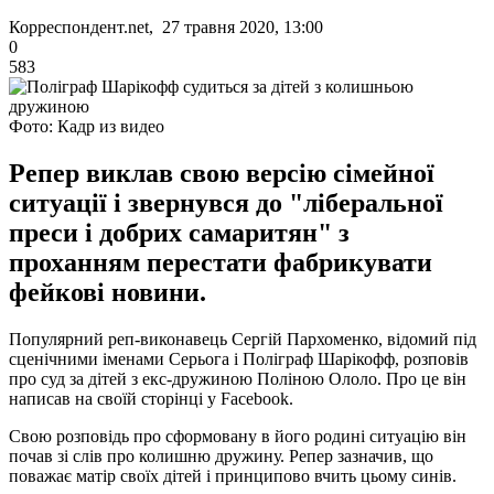
Корреспондент.net, 27 травня 2020, 13:00
0
583
Фото: Кадр из видео
Репер виклав свою версію сімейної
ситуації і звернувся до "ліберальної
преси і добрих самаритян" з
проханням перестати фабрикувати
фейкові новини.
Популярний реп-виконавець Сергій Пархоменко, відомий під
сценічними іменами Серьога і Поліграф Шарікофф, розповів
про суд за дітей з екс-дружиною Поліною Ололо. Про це він
написав на своїй сторінці у Facebook.
Свою розповідь про сформовану в його родині ситуацію він
почав зі слів про колишню дружину. Репер зазначив, що
поважає матір своїх дітей і принципово вчить цьому синів.