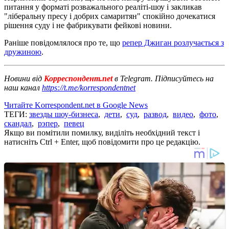
питання у форматі розважального реаліті-шоу і закликав
"ліберальну пресу і добрих самаритян" спокійно дочекатися
рішення суду і не фабрикувати фейкові новини.
Раніше повідомлялося про те, що
репер Джиган розлучається з
дружиною
.
Новини від
Корреспондент.net
в Telegram. Підписуйтесь на
наш канал
https://t.me/korrespondentnet
Читайте Korrespondent.net в Google News
ТЕГИ:
звезды шоу-бизнеса
,
дети
,
суд
,
развод
,
видео
,
фото
,
скандал
,
рэпер
,
певец
Якщо ви помітили помилку, виділіть необхідний текст і
натисніть Ctrl + Enter, щоб повідомити про це редакцію.