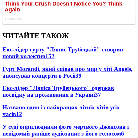
ЧИТАЙТЕ ТАКОЖ
Екс-лідер гурту "Ляпис Трубецкой" створив
новий колектив
152
Гурт Morandi, який співав про мир у хіті Angels,
анонсував концерти в Росії
39
Екс-лідер "Ляпіса Трубецького" одержав
посвідку на проживання в Україні
37
Названо один із найкращих літніх хітів усіх
часів
12
У суді оприлюднили фото мертвого Джексона і
невідомий раніше аудіозапис з його голосом
6