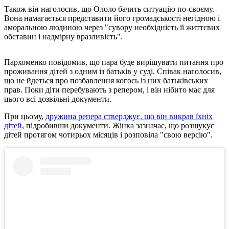
Також він наголосив, що Ололо бачить ситуацію по-своєму.
Вона намагається представити його громадськості негідною і
аморальною людиною через "сувору необхідність її життєвих
обставин і надмірну вразливість".
Пархоменко повідомив, що пара буде вирішувати питання про
проживання дітей з одним із батьків у суді. Співак наголосив,
що не йдеться про позбавлення когось із них батьківських
прав. Поки діти перебувають з репером, і він нібито має для
цього всі дозвільні документи.
При цьому,
дружина репера стверджує, що він викрав їхніх
дітей
, підробивши документи. Жінка зазначає, що розшукує
дітей протягом чотирьох місяців і розповіла "свою версію".