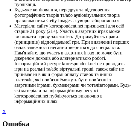
публікації.
Будь-яке копіювання, передрук та відтворення
фотографічних творів та/або аудіовізуальних творів
правовласника Getty Images - суворо забороняється.
Матеріали сайту korrespondent.net призначені для осіб
старше 21 року (21+). Участь в азартних іграх може
викликати ігрову залежність. Дотримуйтесь правил
(принципів) відповідальної гри. При виявленні перших
ознак залежності негайно зверніться до спеціаліста.
Пам'ятайте, що участь в азартних іграх не може бути
джерелом доходів або альтернативою роботі.
Інформаційний ресурс korrespondent.net не проводить
ігри на реальні та/або віртуальні гроші, також сайт не
приймає ні в якій формі оплату ставок та інших
платежів, які пов’язані/можуть бути пов’язані з
азартними іграми, букмекерами чи тоталізаторами. Будь-
які матеріали на інформаційному ресурсі
korrespondent.net публікуються виключно в
інформаційних цілях.
X
Ошибка