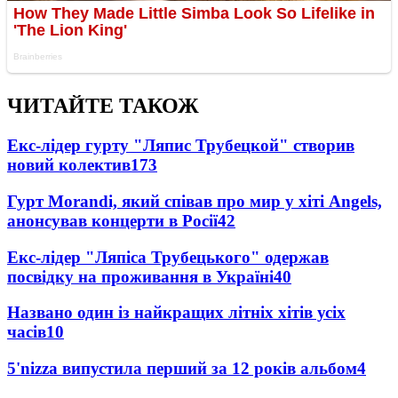
ЧИТАЙТЕ ТАКОЖ
Екс-лідер гурту "Ляпис Трубецкой" створив
новий колектив
173
Гурт Morandi, який співав про мир у хіті Angels,
анонсував концерти в Росії
42
Екс-лідер "Ляпіса Трубецького" одержав
посвідку на проживання в Україні
40
Названо один із найкращих літніх хітів усіх
часів
10
5'nizza випустила перший за 12 років альбом
4