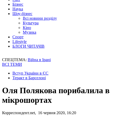
Бізнес
Наука
Шоу-бізнес
Всі новини розділу
Культура
Кіно
Музика
Спорт
Lifestyle
БЛОГИ ЧИТАЧІВ
СПЕЦТЕМА:
Війна в Ірані
ВСІ ТЕМИ
Вступ України в ЄС
Теракт в Барселоні
Оля Полякова порибалила в
мікрошортах
Корреспондент.net, 16 червня 2020, 16:20