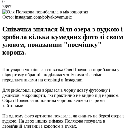
0
3657
Фото: instagram.com/polyakovamusic
Співачка знялася біля озера з вудкою і
зробила кілька кумедних фото зі своїм
уловом, показавши "посмішку"
коропа.
Популярна українська співачка Оля Полякова порибалила у
відвертому вбранні і поділилася знімками зі своїми
передплатниками на сторінці в Instagram.
Для риболовлі зірка вбралася в чорну довгу футболку і
джинсові мікрошорти, які практично не видно під нарядом.
Образ Полякова доповнила чорною кепкою і сірими
хайтопами.
На одному фото артистка показала, як сидить на березі озера з
вудкою. На двох інших знімках Полякова позувала в
дерев'яній альтанці з коропом в руках.