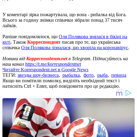
У коментарі зірка пожартувала, що вона - рибалка від Бога.
Всього за годину знімки співачки зібрали понад 37 тисяч
лайків.
Раніше повідомлялося, що
Оля Полякова знялася в бікіні на
яхті
. Також
Корреспондент
писав про те, що українська
співачка
Оля Полякова зізналася, що хворіла на коронавірус
.
Новини від
Корреспондент.net
в Telegram. Підписуйтесь на
наш канал
https://t.me/korrespondentnet
Читайте Korrespondent.net в Google News
ТЕГИ:
звезды шоу-бизнеса
,
рыбалка
,
фото
,
рыба
,
певица
Якщо ви помітили помилку, виділіть необхідний текст і
натисніть Ctrl + Enter, щоб повідомити про це редакцію.