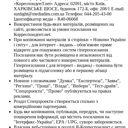
«КореспонденТ.net» Адреса: 02091, місто Київ,
ХАРКІВСЬКЕ ШОСЕ, будинок 172-Б, офіс 208/1 E-mail:
sunlight@mediadim.com.ua
Телефон: 044-205-43-00
Ідентифікатор медіа – R40-06068
Використання будь-яких матеріалів, розміщених на
сайті, дозволяється за умови посилання на
Корреспондент.net.
При копіюванні матеріалів зі сторінки « Новини України
і світу» , для інтернет - видань - обов'язкове пряме
відкрите для пошукових систем гіперпосилання .
Посилання має бути розміщена в незалежності від
повного або часткового використання матеріалів.
Гіперпосилання ( для інтернет - видань) - повинна бути
розміщена в підзаголовку або в першому абзаці
матеріалу.
Новини з позначками "Думка", "Експертиза", "Заява",
"Регіони", "Гроші", "Влада", "Вибори", "Тест-драйв",
"Спецпроекти", "Промо" публікуються на правах
реклами.
Розділ Спецпроекти створюється спільно з
комерційними партнерами.
Будь яке копіювання, публікація, передрук, чи наступне
поширення інформації, що містить посилання на
"Інтерфакс-Україна", EPA / UPG, суворо забороняється.
Власник веб-сторінки в розділі Я-Корреспондент є автор