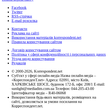
Facebook
Twitter
RSS-стрічки
E-mail розсилка
Контакти
Реклама на сайті
Використання матеріалів korrespondent.net
Правила користування сайтом
Договір користування сайтом
Політика у сфері конфіденційності і персональних даних
Угода щодо користування
Редакція
© 2000-2026, Korrespondent.net
Суб'єкт у сфері онлайн-медіа Назва онлайн-медіа –
«КореспонденТ.net» Адреса: 02091, місто Київ,
ХАРКІВСЬКЕ ШОСЕ, будинок 172-Б, офіс 208/1 E-mail:
sunlight@mediadim.com.ua
Телефон: 044-205-43-00
Ідентифікатор медіа – R40-06068
Використання будь-яких матеріалів, розміщених на
сайті, дозволяється за умови посилання на
Корреспондент.net.