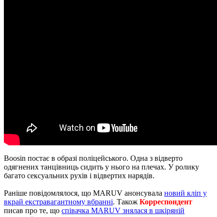
Boosin постає в образі поліцейського. Одна з відверто
одягнених танцівниць сидить у нього на плечах. У ролику
багато сексуальних рухів і відвертих нарядів.
Раніше повідомлялося, що MARUV анонсувала
новий кліп у
вкрай екстравагантному вбранні
. Також
Корреспондент
писав про те, що
співачка MARUV знялася в шкіряній