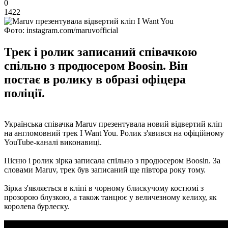
0
1422
Фото: instagram.com/maruvofficial
Трек і ролик записаний співачкою
спільно з продюсером Boosin. Він
постає в ролику в образі офіцера
поліції.
Українська співачка Maruv презентувала новий відвертий кліп
на англомовний трек I Want You. Ролик з'явився на офіційному
YouTube-каналі виконавиці.
Пісню і ролик зірка записала спільно з продюсером Boosin. За
словами Maruv, трек був записаний ще півтора року тому.
Зірка з'являється в кліпі в чорному блискучому костюмі з
прозорою блузкою, а також танцює у величезному келиху, як
королева бурлеску.