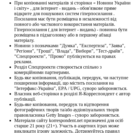
При копіюванні матеріалів зі сторінки « Новини України
і світу» , для інтернет - видань - обов'язкове пряме
відкрите для пошукових систем гіперпосилання .
Посилання має бути розміщена в незалежності від
повного або часткового використання матеріалів.
Гіперпосилання ( для інтернет - видань) - повинна бути
розміщена в підзаголовку або в першому абзаці
матеріалу.
Новини з позначками "Думка", "Експертиза", "Заява",
"Регіони", "Гроші", "Влада", "Вибори", "Тест-драйв",
"Спецпроекти", "Промо" публікуються на правах
реклами.
Розділ Спецпроекти створюється спільно з
комерційними партнерами.
Будь яке копіювання, публікація, передрук, чи наступне
поширення інформації, що містить посилання на
"Інтерфакс-Україна", EPA / UPG, суворо забороняється.
Власник веб-сторінки в розділі Я-Корреспондент є автор
публікації.
Будь-яке копіювання, передрук та відтворення
фотографічних творів та/або аудіовізуальних творів
правовласника Getty Images - суворо забороняється.
Матеріали сайту korrespondent.net призначені для осіб
старше 21 року (21+). Участь в азартних іграх може
викликати ігрову залежність. Дотримуйтесь правил