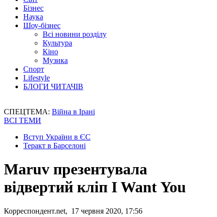
Бізнес
Наука
Шоу-бізнес
Всі новини розділу
Культура
Кіно
Музика
Спорт
Lifestyle
БЛОГИ ЧИТАЧІВ
СПЕЦТЕМА:
Війна в Ірані
ВСІ ТЕМИ
Вступ України в ЄС
Теракт в Барселоні
Maruv презентувала
відвертий кліп I Want You
Корреспондент.net, 17 червня 2020, 17:56