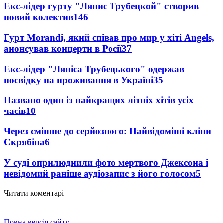
Екс-лідер гурту "Ляпис Трубецкой" створив
новий колектив
146
Гурт Morandi, який співав про мир у хіті Angels,
анонсував концерти в Росії
37
Екс-лідер "Ляпіса Трубецького" одержав
посвідку на проживання в Україні
35
Названо один із найкращих літніх хітів усіх
часів
10
Через смішне до серйозного: Найвідоміші кліпи
Скрябіна
6
У суді оприлюднили фото мертвого Джексона і
невідомий раніше аудіозапис з його голосом
5
Читати коментарі
Повна версія сайту