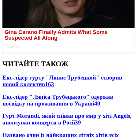
ЧИТАЙТЕ ТАКОЖ
Екс-лідер гурту "Ляпис Трубецкой" створив
новий колектив
163
Екс-лідер "Ляпіса Трубецького" одержав
посвідку на проживання в Україні
40
Гурт Morandi, який співав про мир у хіті Angels,
анонсував концерти в Росії
39
Названо один із найкращих літніх хітів усіх