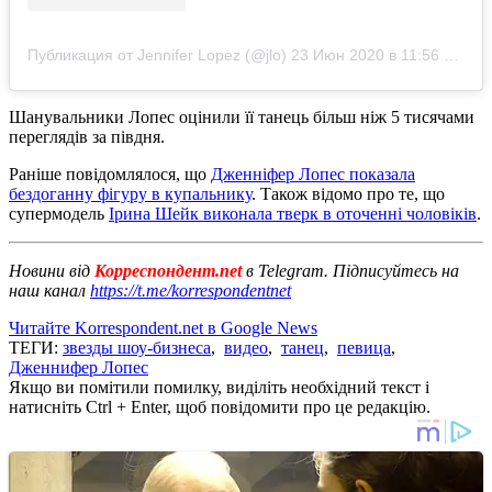
Публикация от Jennifer Lopez (@jlo)
23 Июн 2020 в 11:56 PDT
Шанувальники Лопес оцінили її танець більш ніж 5 тисячами
переглядів за півдня.
Раніше повідомлялося, що
Дженніфер Лопес показала
бездоганну фігуру в купальнику
. Також відомо про те, що
супермодель
Ірина Шейк виконала тверк в оточенні чоловіків
.
Новини від
Корреспондент.net
в Telegram. Підписуйтесь на
наш канал
https://t.me/korrespondentnet
Читайте Korrespondent.net в Google News
ТЕГИ:
звезды шоу-бизнеса
,
видео
,
танец
,
певица
,
Дженнифер Лопес
Якщо ви помітили помилку, виділіть необхідний текст і
натисніть Ctrl + Enter, щоб повідомити про це редакцію.