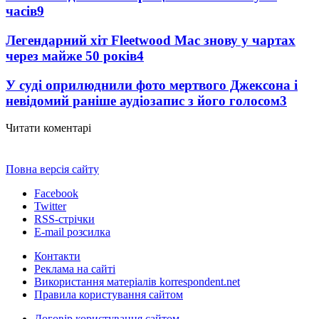
часів
9
Легендарний хіт Fleetwood Mac знову у чартах
через майже 50 років
4
У суді оприлюднили фото мертвого Джексона і
невідомий раніше аудіозапис з його голосом
3
Читати коментарі
Повна версія сайту
Facebook
Twitter
RSS-стрічки
E-mail розсилка
Контакти
Реклама на сайті
Використання матеріалів korrespondent.net
Правила користування сайтом
Договір користування сайтом