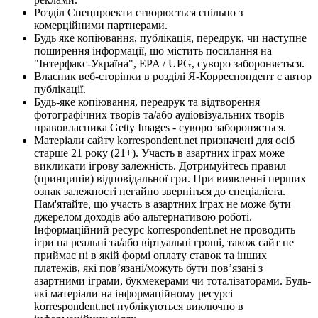
Розділ Спецпроекти створюється спільно з
комерційними партнерами.
Будь яке копіювання, публікація, передрук, чи наступне
поширення інформації, що містить посилання на
"Інтерфакс-Україна", EPA / UPG, суворо забороняється.
Власник веб-сторінки в розділі Я-Корреспондент є автор
публікації.
Будь-яке копіювання, передрук та відтворення
фотографічних творів та/або аудіовізуальних творів
правовласника Getty Images - суворо забороняється.
Матеріали сайту korrespondent.net призначені для осіб
старше 21 року (21+). Участь в азартних іграх може
викликати ігрову залежність. Дотримуйтесь правил
(принципів) відповідальної гри. При виявленні перших
ознак залежності негайно зверніться до спеціаліста.
Пам'ятайте, що участь в азартних іграх не може бути
джерелом доходів або альтернативою роботі.
Інформаційний ресурс korrespondent.net не проводить
ігри на реальні та/або віртуальні гроші, також сайт не
приймає ні в якій формі оплату ставок та інших
платежів, які пов’язані/можуть бути пов’язані з
азартними іграми, букмекерами чи тоталізаторами. Будь-
які матеріали на інформаційному ресурсі
korrespondent.net публікуються виключно в