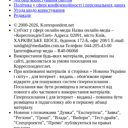
Політика у сфері конфіденційності і персональних даних
Угода щодо користування
Редакція
© 2000-2026, Korrespondent.net
Суб'єкт у сфері онлайн-медіа Назва онлайн-медіа –
«КореспонденТ.net» Адреса: 02091, місто Київ,
ХАРКІВСЬКЕ ШОСЕ, будинок 172-Б, офіс 208/1 E-mail:
sunlight@mediadim.com.ua
Телефон: 044-205-43-00
Ідентифікатор медіа – R40-06068
Використання будь-яких матеріалів, розміщених на
сайті, дозволяється за умови посилання на
Корреспондент.net.
При копіюванні матеріалів зі сторінки « Новини України
і світу» , для інтернет - видань - обов'язкове пряме
відкрите для пошукових систем гіперпосилання .
Посилання має бути розміщена в незалежності від
повного або часткового використання матеріалів.
Гіперпосилання ( для інтернет - видань) - повинна бути
розміщена в підзаголовку або в першому абзаці
матеріалу.
Новини з позначками "Думка", "Експертиза", "Заява",
"Регіони", "Гроші", "Влада", "Вибори", "Тест-драйв",
"Спецпроекти", "Промо" публікуються на правах
реклами.