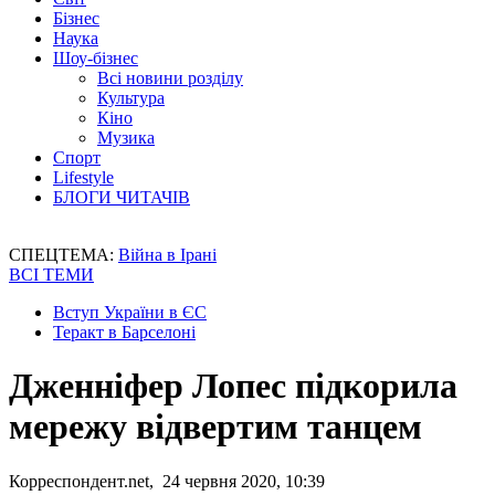
Бізнес
Наука
Шоу-бізнес
Всі новини розділу
Культура
Кіно
Музика
Спорт
Lifestyle
БЛОГИ ЧИТАЧІВ
СПЕЦТЕМА:
Війна в Ірані
ВСІ ТЕМИ
Вступ України в ЄС
Теракт в Барселоні
Дженніфер Лопес підкорила
мережу відвертим танцем
Корреспондент.net, 24 червня 2020, 10:39