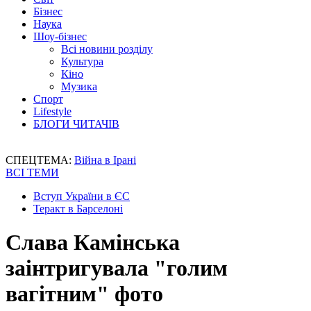
Бізнес
Наука
Шоу-бізнес
Всі новини розділу
Культура
Кіно
Музика
Спорт
Lifestyle
БЛОГИ ЧИТАЧІВ
СПЕЦТЕМА:
Війна в Ірані
ВСІ ТЕМИ
Вступ України в ЄС
Теракт в Барселоні
Слава Камінська
заінтригувала "голим
вагітним" фото