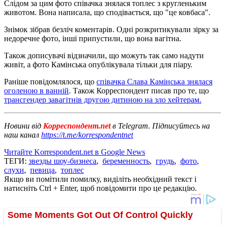
Слідом за цим фото співачка знялася топлес з кругленьким
животом. Вона написала, що сподівається, що "це ковбаса".
Знімок зібрав безліч коментарів. Одні розкритикували зірку за
недоречне фото, інші припустили, що вона вагітна.
Також дописувачі відзначили, що можуть так само надути
живіт, а фото Камінська опублікувала тільки для піару.
Раніше повідомлялося, що
співачка Слава Камінська знялася
оголеною в ванній
. Також Корреспондент писав про те, що
трансгендер завагітнів другою дитиною на зло хейтерам.
Новини від
Корреспондент.net
в Telegram. Підписуйтесь на
наш канал
https://t.me/korrespondentnet
Читайте Korrespondent.net в Google News
ТЕГИ:
звезды шоу-бизнеса
,
беременность
,
грудь
,
фото
,
слухи
,
певица
,
топлес
Якщо ви помітили помилку, виділіть необхідний текст і
натисніть Ctrl + Enter, щоб повідомити про це редакцію.