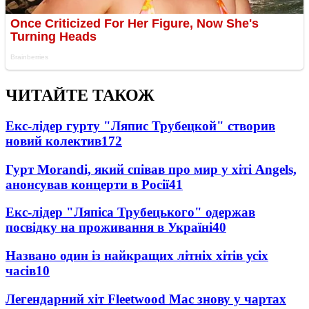
ЧИТАЙТЕ ТАКОЖ
Екс-лідер гурту "Ляпис Трубецкой" створив
новий колектив
172
Гурт Morandi, який співав про мир у хіті Angels,
анонсував концерти в Росії
41
Екс-лідер "Ляпіса Трубецького" одержав
посвідку на проживання в Україні
40
Названо один із найкращих літніх хітів усіх
часів
10
Легендарний хіт Fleetwood Mac знову у чартах