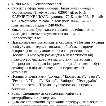
© 2000-2026, Korrespondent.net
Суб'єкт у сфері онлайн-медіа Назва онлайн-медіа –
«КореспонденТ.net» Адреса: 02091, місто Київ,
ХАРКІВСЬКЕ ШОСЕ, будинок 172-Б, офіс 208/1 E-mail:
sunlight@mediadim.com.ua
Телефон: 044-205-43-00
Ідентифікатор медіа – R40-06068
Використання будь-яких матеріалів, розміщених на
сайті, дозволяється за умови посилання на
Корреспондент.net.
При копіюванні матеріалів зі сторінки « Новини України
і світу» , для інтернет - видань - обов'язкове пряме
відкрите для пошукових систем гіперпосилання .
Посилання має бути розміщена в незалежності від
повного або часткового використання матеріалів.
Гіперпосилання ( для інтернет - видань) - повинна бути
розміщена в підзаголовку або в першому абзаці
матеріалу.
Новини з позначками "Думка", "Експертиза", "Заява",
"Регіони", "Гроші", "Влада", "Вибори", "Тест-драйв",
"Спецпроекти", "Промо" публікуються на правах
реклами.
Розділ Спецпроекти створюється спільно з
комерційними партнерами.
Будь яке копіювання, публікація, передрук, чи наступне