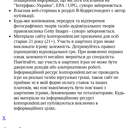
поширення інформації, що містить посилання на
"Інтерфакс-Україна", EPA / UPG, суворо забороняється.
Власник веб-сторінки в розділі Я-Корреспондент є автор
публікації.
Будь-яке копіювання, передрук та відтворення
фотографічних творів та/або аудіовізуальних творів
правовласника Getty Images - суворо забороняється.
Матеріали сайту korrespondent.net призначені для осіб
старше 21 року (21+). Участь в азартних іграх може
викликати ігрову залежність. Дотримуйтесь правил
(принципів) відповідальної гри. При виявленні перших
ознак залежності негайно зверніться до спеціаліста.
Пам'ятайте, що участь в азартних іграх не може бути
джерелом доходів або альтернативою роботі.
Інформаційний ресурс korrespondent.net не проводить
ігри на реальні та/або віртуальні гроші, також сайт не
приймає ні в якій формі оплату ставок та інших
платежів, які пов’язані/можуть бути пов’язані з
азартними іграми, букмекерами чи тоталізаторами. Будь-
які матеріали на інформаційному ресурсі
korrespondent.net публікуються виключно в
інформаційних цілях.
X